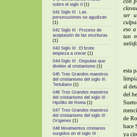
con p
sobre el siglo II
(1)
clava
041 Siglo III : Las
ser 
persecuciones se agudizan
culpa
(1)
eso a
042 Siglo III : Proceso de
aceptación de las escrituras
tan m
(1)
satis
043 Siglo III : El brote
empieza a crecer
(1)
044 Siglo III : Disputas que
dividen al cristianismo
(1)
esta p
045 Tres Grandes maestros
limpi
del cristianismo del siglo III :
Tertuliano
(1)
al det
046 Tres Grandes maestros
del h
del cristianismo del siglo III :
Sueton
Hipólito de Roma
(1)
menci
047 Tres Grandes maestros
del cristianismo del siglo III :
de Ro
Orígenes
(1)
hace 
048 Movimientos cristianos
ya ci
surgidos en el siglo III :