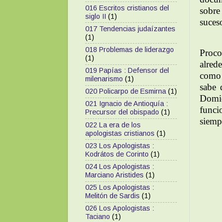
016 Escritos cristianos del
sobre
siglo II
(1)
suces
017 Tendencias judaízantes
(1)
018 Problemas de liderazgo
Proco
(1)
alred
019 Papías : Defensor del
como 
milenarismo
(1)
sabe 
020 Policarpo de Esmirna
(1)
Domi
021 Ignacio de Antioquía :
funci
Precursor del obispado
(1)
siemp
022 La era de los
apologistas cristianos
(1)
023 Los Apologistas :
Kodrátos de Corinto
(1)
024 Los Apologistas :
Marciano Aristides
(1)
025 Los Apologistas :
Melitón de Sardis
(1)
026 Los Apologistas :
Taciano
(1)