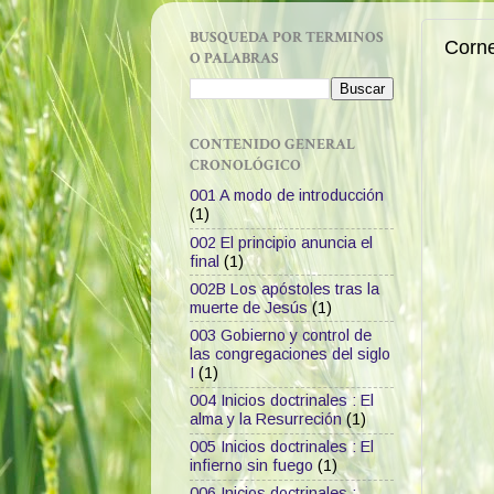
BUSQUEDA POR TERMINOS
Corne
O PALABRAS
CONTENIDO GENERAL
CRONOLÓGICO
001 A modo de introducción
(1)
002 El principio anuncia el
final
(1)
002B Los apóstoles tras la
muerte de Jesús
(1)
003 Gobierno y control de
las congregaciones del siglo
I
(1)
004 Inicios doctrinales : El
alma y la Resurreción
(1)
005 Inicios doctrinales : El
infierno sin fuego
(1)
006 Inicios doctrinales :