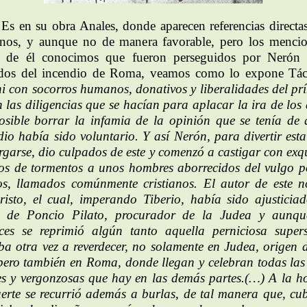
Es en su obra Anales, donde aparecen referencias directas
ianos, y aunque no de manera favorable, pero los menci
s de él conocimos que fueron perseguidos por Nerón 
dos del incendio de Roma, veamos como lo expone Tác
i con socorros humanos, donativos y liberalidades del prí
n las diligencias que se hacían para aplacar la ira de los 
osible borrar la infamia de la opinión que se tenía de 
dio había sido voluntario. Y así Nerón, para divertir esta
rgarse, dio culpados de este y comenzó a castigar con exqu
os de tormentos a unos hombres aborrecidos del vulgo p
os, llamados comúnmente cristianos. El autor de este 
risto, el cual, imperando Tiberio, había sido ajusticia
n de Poncio Pilato, procurador de la Judea y aunqu
ces se reprimió algún tanto aquella perniciosa supers
ba otra vez a reverdecer, no solamente en Judea, origen d
pero también en Roma, donde llegan y celebran todas las
es y vergonzosas que hay en las demás partes.(…) A la h
erte se recurrió además a burlas, de tal manera que, cub