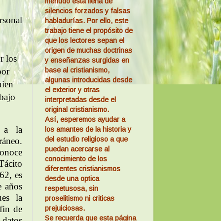
menudo está llena de
silencios forzados y falsas
ersonal
habladurías. Por ello, este
trabajo tiene el propósito de
que los lectores sepan el
origen de muchas doctrinas
r los
y enseñanzas surgidas en
base al cristianismo,
por
algunas introducidas desde
uien
el exterior y otras
 bajo
interpretadas desde el
original cristianismo.
Así, esperemos ayudar a
 a la
los amantes de la historia y
del estudio religioso a que
ráneo.
puedan acercarse al
conoce
conocimiento de los
Tácito
diferentes cristianismos
62, es
desde una optica
e años
respetusosa, sin
ues la
proselitismo ni criticas
 fin de
prejuiciosas.
Se recuerda que esta página
 datos