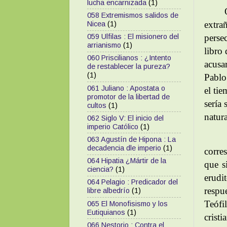
lucha encarnizada
(1)
Que N
058 Extremismos salidos de
extra
Nicea
(1)
perse
059 Ulfilas : El misionero del
arrianismo
(1)
libro
060 Priscilianos : ¿Intento
acusa
de restablecer la pureza?
(1)
Pablo
061 Juliano : Apostata o
el ti
promotor de la libertad de
sería
cultos
(1)
natura
062 Siglo V: El inicio del
imperio Católico
(1)
063 Agustín de Hipona : La
decadencia dle imperio
(1)
corre
064 Hipatia ¿Mártir de la
que s
ciencia?
(1)
erudi
064 Pelagio : Predicador del
res
libre albedrío
(1)
Teófi
065 El Monofisismo y los
Eutiquianos
(1)
cristi
066 Nestorio : Contra el