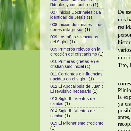
Rituales y costumbres
(1)
De est
007 Inicios Doctrinales : La
identidad de Jesús
(1)
nos h
008 Inicios doctrinales : Los
reali
dones milagrosos
(1)
perso
009 Los años silenciados
histo
del Siglo I
(1)
009 Primeros relevos en la
vario
dirección del cristianismo
(1)
inici
010 Primeras grietas en el
Tito,
cristianismo inicial
(1)
011 Corrientes e influencias
nacidas en el siglo I
(1)
corre
012 El Apocalipsis de Juan :
Plini
El revulsivo necesario
(1)
la ex
013 Siglo II : Vientos de
ya er
cambio
(1)
posib
014 Siglo II : Vientos de
cambio
(1)
antes
recopi
015 El Milenarismo creciente
(1)
docum