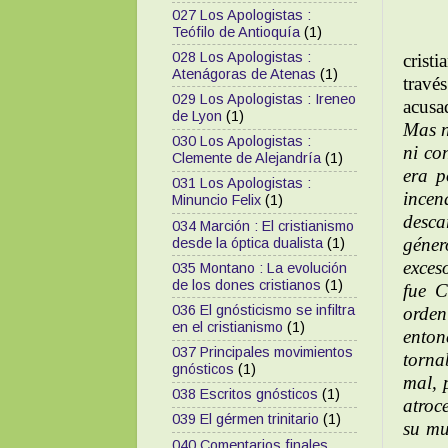
027 Los Apologistas :
Teófilo de Antioquía
(1)
028 Los Apologistas :
crist
Atenágoras de Atenas
(1)
travé
029 Los Apologistas : Ireneo
acusa
de Lyon
(1)
Mas n
030 Los Apologistas :
ni co
Clemente de Alejandría
(1)
era p
031 Los Apologistas :
incen
Minuncio Felix
(1)
desca
034 Marción : El cristianismo
géner
desde la óptica dualista
(1)
exces
035 Montano : La evolución
de los dones cristianos
(1)
fue C
036 El gnósticismo se infiltra
orde
en el cristianismo
(1)
enton
037 Principales movimientos
torna
gnósticos
(1)
mal, 
038 Escritos gnósticos
(1)
atroc
039 El gérmen trinitario
(1)
su mu
040 Comentarios finales