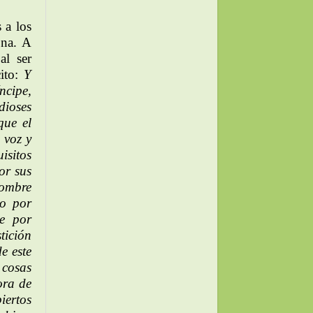
 a los
ona. A
al ser
ito:
Y
ncipe,
dioses
que el
 voz y
isitos
or sus
nombre
do por
e por
tición
e este
 cosas
ora de
iertos