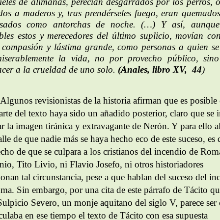
ieles de alimañas, perecían desgarrados por los perros, o
dos a maderos y, tras prendérseles fuego, eran quemado
usados como antorchas de noche. (…) Y así, aunque
bles estos y merecedores del último suplicio, movían co
 compasión y lástima grande, como personas a quien se
iserablemente la vida, no por provecho público, sin
facer a la crueldad de uno solo.
(Anales, libro XV, 44
)
Algunos revisionistas de la historia afirman que es posible
arte del texto haya sido un añadido posterior, claro que se i
ar la imagen tiránica y extravagante de Nerón. Y para ello 
alle de que nadie más se haya hecho eco de este suceso, es 
echo de que se culpara a los cristianos del incendio de Rom
io, Tito Livio, ni Flavio Josefo, ni otros historiadores
onan tal circunstancia, pese a que hablan del suceso del in
ma. Sin embargo, por una cita de este párrafo de Tácito q
Sulpicio Severo, un monje aquitano del siglo V, parece ser
rculaba en ese tiempo el texto de Tácito con esa supuesta