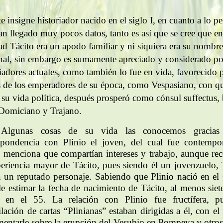
e insigne historiador nacido en el siglo I, en cuanto a lo p
an llegado muy pocos datos, tanto es así que se cree que en
dad Tácito era un apodo familiar y ni siquiera era su nombre
nal, sin embargo es sumamente apreciado y considerado po
riadores actuales, como también lo fue en vida, favorecido 
s de los emperadores de su época, como Vespasiano, con q
ó su vida política, después prosperó como cónsul suffectus,
 Domiciano y Trajano.
Algunas cosas de su vida las conocemos gracias
spondencia con Plinio el joven, del cual fue contempo
o menciona que compartían intereses y trabajo, aunque re
periencia mayor de Tácito, pues siendo él un jovenzuelo, 
a un reputado personaje. Sabiendo que Plinio nació en el 
le estimar la fecha de nacimiento de Tácito, al menos siet
, en el 55. La relación con Plinio fue fructífera, p
lación de cartas “Plinianas” estaban dirigidas a él, con el
entarle sobre la erupción del Vesubio en Pompeya y otros