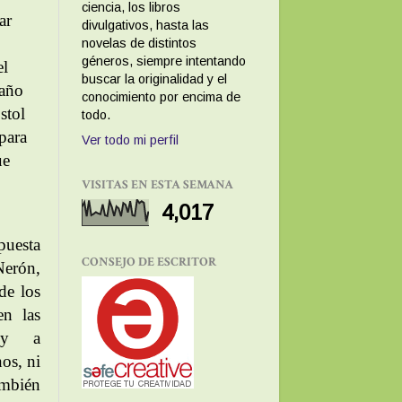
ciencia, los libros
ar
divulgativos, hasta las
novelas de distintos
géneros, siempre intentando
el
buscar la originalidad y el
raño
conocimiento por encima de
stol
todo.
para
Ver todo mi perfil
ue
VISITAS EN ESTA SEMANA
4,017
puesta
CONSEJO DE ESCRITOR
Nerón,
de los
en las
 y a
nos, ni
ambién