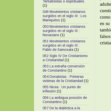
Tertulinistas o espirituales
adult
(1)
cuesti
049 Movimientos cristianos
surgidos en el siglo III : Los
como 
Maniquéos
(1)
en su 
050 Movimientos cristianos
tambi
surgidos en el siglo III :
Novaciano
(1)
falso
051 Movimientos cristianos
cristi
surgidos en el siglo III :
Pablo de Samosata
(1)
052 Siglo IV De Cristianismo
a Cristiandad
(1)
053 La extraña conversión
de Constantino
(1)
054 Donatistas : Primeras
victimas de la Cristiandad
(1)
055 Nicea : Un punto de
inflexión
(1)
056 La ambigua posición de
Constantino
(1)
057 De la dialéctica a la