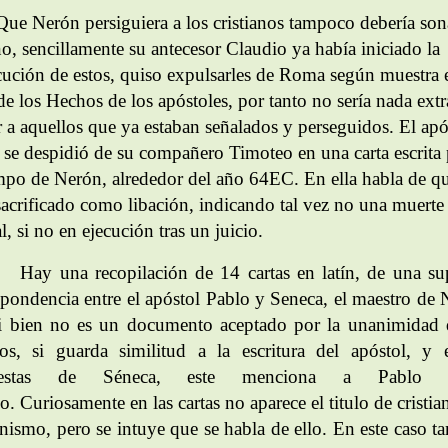
erón persiguiera a los cristianos tampoco debería son
ño, sencillamente su antecesor Claudio ya había iniciado la
cución de estos, quiso expulsarles de Roma según muestra 
 de los Hechos de los apóstoles, por tanto no sería nada ext
r a aquellos que ya estaban señalados y perseguidos. El apó
 se despidió de su compañero Timoteo en una carta escrita 
empo de Nerón, alrededor del año 64EC. En ella habla de q
 sacrificado como libación, indicando tal vez no una muerte
l, si no en ejecución tras un juicio.
Hay una recopilación de 14 cartas en latín, de una su
spondencia entre el apóstol Pablo y Seneca, el maestro de 
i bien no es un documento aceptado por la unanimidad 
tos, si guarda similitud a la escritura del apóstol,
y 
puestas de Séneca, este menciona a Pablo
lo.
Curiosamente en las cartas no aparece el titulo de cristia
anismo, pero se intuye que se habla de ello.
E
n este caso t