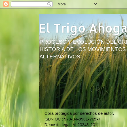
El Trigo Ahog
PROCESO Y EVOLUCIÓN DEL CRI
HISTORIA DE LOS MOVIMIENTOS
ALTERNATIVOS
Obra protegida por derechos de autor.
ISBN OC : 978-84-9981-705-7
Depósito legal: M-20243-2011