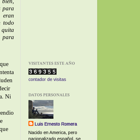
 bien,
s para
 eran
n todo
 quita
o para
VISITANTES ESTE AÑO
 que
ntenta
aluden
contador de visitas
decir
DATOS PERSONALES
a. Ni
cendio
ue
Luis Ernesto Romera
 que
Nacido en America, pero
nacionalizado español, se