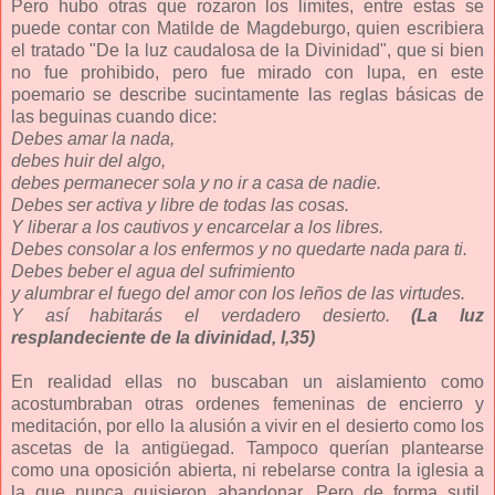
Pero hubo otras que rozaron los limites, entre estas se
puede contar con Matilde de Magdeburgo, quien escribiera
el tratado "De la luz caudalosa de la Divinidad", que si bien
no fue prohibido, pero fue mirado con lupa, en este
poemario se describe sucintamente las reglas básicas de
las beguinas cuando dice:
Debes amar la nada,
debes huir del algo,
debes permanecer sola y no ir a casa de nadie.
Debes ser activa y libre de todas las cosas.
Y liberar a los cautivos y encarcelar a los libres.
Debes consolar a los enfermos y no quedarte nada para ti.
Debes beber el agua del sufrimiento
y alumbrar el fuego del amor con los leños de las virtudes.
Y así habitarás el verdadero desierto.
(La luz
resplandeciente de la divinidad, I,35)
En realidad ellas no buscaban un aislamiento como
acostumbraban otras ordenes femeninas de encierro y
meditación, por ello la alusión a vivir en el desierto como los
ascetas de la antigüegad. Tampoco querían plantearse
como una oposición abierta, ni rebelarse contra la iglesia a
la que nunca quisieron abandonar. Pero de forma sutil,