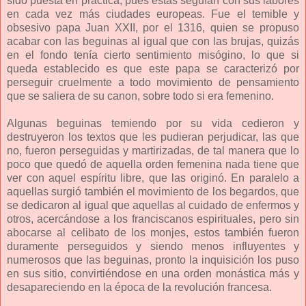
sido puesta en práctica, pues estas seguían con sus labores
en cada vez más ciudades europeas. Fue el temible y
obsesivo papa Juan XXII, por el 1316, quien se propuso
acabar con las beguinas al igual que con las brujas, quizás
en el fondo tenía cierto sentimiento misógino, lo que si
queda establecido es que este papa se caracterizó por
perseguir cruelmente a todo movimiento de pensamiento
que se saliera de su canon, sobre todo si era femenino.
Algunas beguinas temiendo por su vida cedieron y
destruyeron los textos que les pudieran perjudicar, las que
no, fueron perseguidas y martirizadas, de tal manera que lo
poco que quedó de aquella orden femenina nada tiene que
ver con aquel espíritu libre, que las originó. En paralelo a
aquellas surgió también el movimiento de los begardos, que
se dedicaron al igual que aquellas al cuidado de enfermos y
otros, acercándose a los franciscanos espirituales, pero sin
abocarse al celibato de los monjes, estos también fueron
duramente perseguidos y siendo menos influyentes y
numerosos que las beguinas, pronto la inquisición los puso
en sus sitio, convirtiéndose en una orden monástica más y
desapareciendo en la época de la revolución francesa.