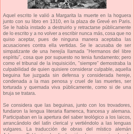
Aquel escrito le valió a Margarita la muerte en la hoguera
junto con su libro en 1310, en la plaza de Grevé en Paris.
Se le había instado a destruirlo y retractarse públicamente
de lo escrito y a no volver a escribir nunca más, cosa que no
quiso aceptar, pues de ninguna manera aceptaba las
acusaciones contra ella vertidas. Se le acusaba de ser
simpatizante de una herejía llamada "Hermanos del libre
espíritu", cosa que por supuesto no tenia fundamento; pero
como el tribunal de la inquisición, "siempre" demostraba la
culpabilidad de quien quisiere considerar culpable, aquella
beguina fue juzgada sin defensa y considerada hereje,
condenada a la mas penosa y cruel de las muertes, ser
torturada y quemada viva públicamente, como si de una
bruja se tratara.
Se considera que las beguinas, junto con los trovadores,
fundaron la lengua literaria flamenca, francesa y alemana.
Participaban en la apertura del saber teológico a los laicos,
arrancándolo del latín clerical y vertiéndolo a las lenguas
vulgares. La traducción de obras del místico alemán