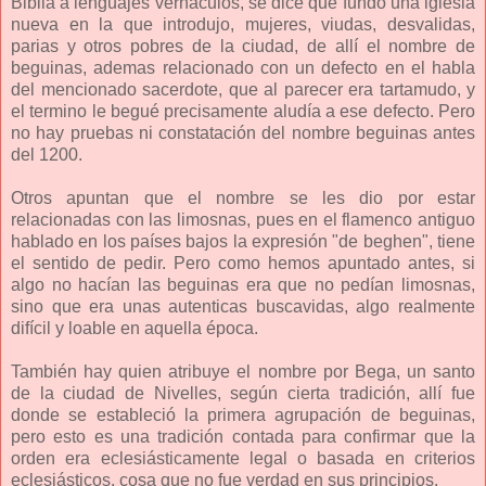
Biblia a lenguajes vernáculos, se dice que fundó una iglesia
nueva en la que introdujo, mujeres, viudas, desvalidas,
parias y otros pobres de la ciudad, de allí el nombre de
beguinas, ademas relacionado con un defecto en el habla
del mencionado sacerdote, que al parecer era tartamudo, y
el termino le begué precisamente aludía a ese defecto. Pero
no hay pruebas ni constatación del nombre beguinas antes
del 1200.
Otros apuntan que el nombre se les dio por estar
relacionadas con las limosnas, pues en el flamenco antiguo
hablado en los países bajos la expresión "de beghen", tiene
el sentido de pedir. Pero como hemos apuntado antes, si
algo no hacían las beguinas era que no pedían limosnas,
sino que era unas autenticas buscavidas, algo realmente
difícil y loable en aquella época.
También hay quien atribuye el nombre por Bega, un santo
de la ciudad de Nivelles, según cierta tradición, allí fue
donde se estableció la primera agrupación de beguinas,
pero esto es una tradición contada para confirmar que la
orden era eclesiásticamente legal o basada en criterios
eclesiásticos, cosa que no fue verdad en sus principios.