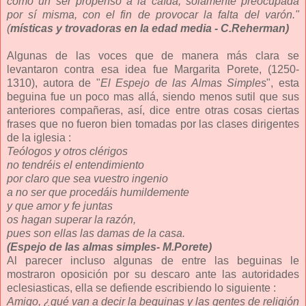
como un ser propenso a la caída, solamente preocupada
por sí misma, con el fin de provocar la falta del varón."
(
místicas y trovadoras en la edad media - C.Reherman)
Algunas de las voces que de manera más clara se
levantaron contra esa idea fue Margarita Porete, (1250-
1310), autora de "
El Espejo de las Almas Simples
", esta
beguina fue un poco mas allá, siendo menos sutil que sus
anteriores compañeras, así, dice entre otras cosas ciertas
frases que no fueron bien tomadas por las clases dirigentes
de la iglesia :
Teólogos y otros clérigos
no tendréis el entendimiento
por claro que sea vuestro ingenio
a no ser que procedáis humildemente
y que amor y fe juntas
os hagan superar la razón,
pues son ellas las damas de la casa.
(Espejo de las almas simples- M.Porete)
Al parecer incluso algunas de entre las beguinas le
mostraron oposición por su descaro ante las autoridades
eclesiasticas, ella se defiende escribiendo lo siguiente :
Amigo, ¿qué van a decir la beguinas y las gentes de religión