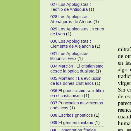
027 Los Apologistas :
Teófilo de Antioquía
(1)
028 Los Apologistas :
Atenágoras de Atenas
(1)
029 Los Apologistas : Ireneo
de Lyon
(1)
030 Los Apologistas :
Clemente de Alejandría
(1)
mitra
031 Los Apologistas :
de ot
Minuncio Felix
(1)
en la
034 Marción : El cristianismo
algo 
desde la óptica dualista
(1)
tradi
035 Montano : La evolución
virge
de los dones cristianos
(1)
Sin e
036 El gnósticismo se infiltra
de es
en el cristianismo
(1)
parec
037 Principales movimientos
gnósticos
(1)
reenc
038 Escritos gnósticos
(1)
cuand
human
039 El gérmen trinitario
(1)
en es
040 Comentarios finales