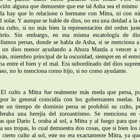
ación alguna que demuestre que ese tal Asha sea el mismo 
da hay que lo relacione o hermane con Mitra, ni con n
d solar. Y aunque se hable de dios, no era una deidad a la 
era culto, si no más bien la representación del orden just
ibrio. Sin embargo, en esa misma escatología de di
lismos persas, donde se habla de Asha, si se menciona a
 un dios menor ayudando a Ahura Mazda a vencer a u
án, miembro principal de la oscuridad, siempre en el entr
cha entre el bien y el mal. Era subordinado del dios supre
caso, no lo menciona como hijo, si no como ayudante.
El culto a Mitra fue realmente más meda que persa, p
por lo general coincidía con los gobernantes medas. I
te un tiempo de dominio persa se prohibió su culto, p
deraba una herejía del zoroastrismo. Se menciona en c
llas que Dario I, oraba al sol, a Mitra y al fuego para que 
 a sus tropas, lo cual demuestra dos cosas, que si bien los
n cierto culto al sol, este no era exactamente Mitra, ya que