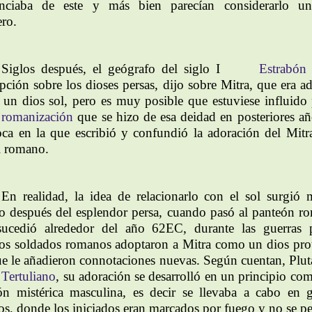
enciaba de este y más bien parecían considerarlo u
ero.
Siglos después, el geógrafo del siglo I
Estrabón
ipción sobre los dioses persas, dijo sobre Mitra, que era a
un dios sol, pero es muy posible que estuviese influido 
romanización
que se hizo de esa deidad en posteriores añ
oca en la que escribió y confundió la adoración del Mitra
l romano.
En realidad, la idea de relacionarlo con el sol surgió
o después del esplendor persa, cuando pasó al panteón r
ucedió alrededor del año 62EC, durante las guerras p
os soldados romanos adoptaron a Mitra como un dios prot
e le añadieron connotaciones nuevas. Según cuentan, Plut
Tertuliano
, su adoración se desarrolló en un principio co
ión mistérica masculina, es decir se llevaba a cabo en 
tos, donde los iniciados eran marcados por fuego y no se pe