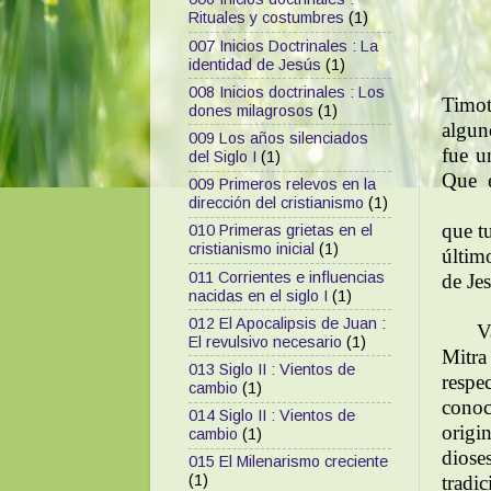
Rituales y costumbres
(1)
007 Inicios Doctrinales : La
identidad de Jesús
(1)
008 Inicios doctrinales : Los
Timot
dones milagrosos
(1)
alguno
009 Los años silenciados
fue u
del Siglo I
(1)
Que e
009 Primeros relevos en la
dirección del cristianismo
(1)
que t
010 Primeras grietas en el
cristianismo inicial
(1)
últim
011 Corrientes e influencias
de Je
nacidas en el siglo I
(1)
012 El Apocalipsis de Juan :
V
El revulsivo necesario
(1)
Mitra
013 Siglo II : Vientos de
respe
cambio
(1)
cono
014 Siglo II : Vientos de
origi
cambio
(1)
diose
015 El Milenarismo creciente
tradi
(1)