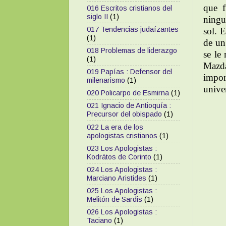
que f
016 Escritos cristianos del
siglo II
(1)
ningu
017 Tendencias judaízantes
sol. 
(1)
de un 
018 Problemas de liderazgo
se le
(1)
Mazda
019 Papías : Defensor del
impor
milenarismo
(1)
unive
020 Policarpo de Esmirna
(1)
021 Ignacio de Antioquía :
Precursor del obispado
(1)
022 La era de los
apologistas cristianos
(1)
023 Los Apologistas :
Kodrátos de Corinto
(1)
024 Los Apologistas :
Marciano Aristides
(1)
025 Los Apologistas :
Melitón de Sardis
(1)
026 Los Apologistas :
Taciano
(1)