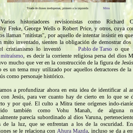
Triada de dioses medopersas, primero a la izquierda
Mitra
Varios historiadores revisionistas como Richard Ca
hy Freke, George Wells o Robert Price, y otros, cuya cor
s llaman "mitistas", por aquello de intentar insistir en qu
n mito inventado, sienten la obligación de demostrar dos 
l cristianismo lo inventó
Pablo de Tarso
o que f
mitraísmo
, es decir la corriente religiosa persa del dios M
uvo mucho que ver en la construcción de la figura de Jesús
o es un tema muy utilizado por aquellos detractores de la 
sús como personaje histórico.
amos a profundizar ahora en esta idea de identificar al a
 con Jesús, para ver cuanto hay de cierto en lo que se d
cto y por qué. El culto a Mitra tiene orígenes indo-rianíe
cido también como Vohu Manah, de alguna m
nalmente parecía subordinado al dios Varuna, perteneciente
s de la luz, que se enfrentan a los de la oscuridad. En
ciones se le relaciona con
Ahura Mazda
, incluso se da a en