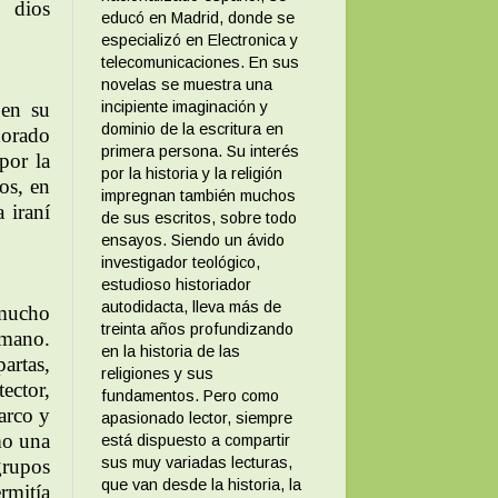
n dios
educó en Madrid, donde se
especializó en Electronica y
telecomunicaciones. En sus
novelas se muestra una
en su
incipiente imaginación y
dominio de la escritura en
dorado
primera persona. Su interés
por la
por la historia y la religión
os, en
impregnan también muchos
 iraní
de sus escritos, sobre todo
ensayos. Siendo un ávido
investigador teológico,
estudioso historiador
autodidacta, lleva más de
 mucho
treinta años profundizando
omano.
en la historia de las
artas,
religiones y sus
ector,
fundamentos. Pero como
arco y
apasionado lector, siempre
mo una
está dispuesto a compartir
sus muy variadas lecturas,
grupos
que van desde la historia, la
rmitía