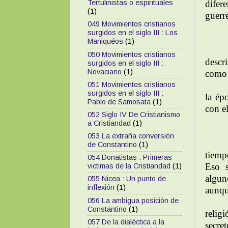
difer
Tertulinistas o espirituales
(1)
guerr
049 Movimientos cristianos
surgidos en el siglo III : Los
Maniquéos
(1)
050 Movimientos cristianos
descr
surgidos en el siglo III :
Novaciano
(1)
como 
051 Movimientos cristianos
surgidos en el siglo III :
la ép
Pablo de Samosata
(1)
con e
052 Siglo IV De Cristianismo
a Cristiandad
(1)
053 La extraña conversión
de Constantino
(1)
tiemp
054 Donatistas : Primeras
Eso s
victimas de la Cristiandad
(1)
algun
055 Nicea : Un punto de
inflexión
(1)
aunqu
056 La ambigua posición de
Constantino
(1)
relig
057 De la dialéctica a la
secre