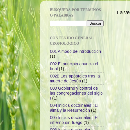
BUSQUEDA POR TERMINOS
La ve
O PALABRAS
CONTENIDO GENERAL
CRONOLÓGICO
001 A modo de introducción
(1)
002 El principio anuncia el
final
(1)
002B Los apóstoles tras la
muerte de Jesús
(1)
003 Gobierno y control de
las congregaciones del siglo
I
(1)
004 Inicios doctrinales : El
alma y la Resurreción
(1)
005 Inicios doctrinales : El
infierno sin fuego
(1)
006 Inicios doctrinales :