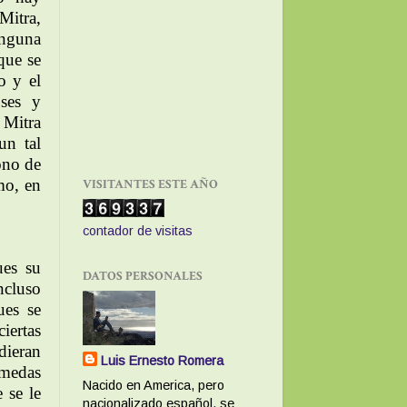
Mitra,
inguna
que se
o y el
oses y
 Mitra
n tal
ono de
VISITANTES ESTE AÑO
mo, en
contador de visitas
ues su
DATOS PERSONALES
ncluso
ues se
iertas
dieran
Luis Ernesto Romera
 medas
Nacido en America, pero
 se le
nacionalizado español, se