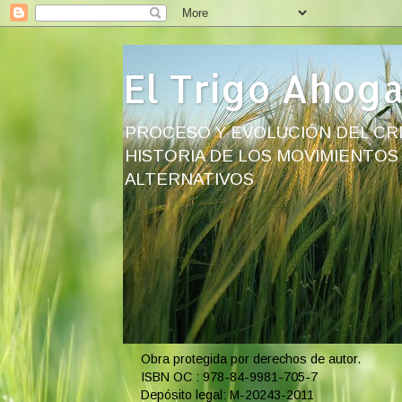
El Trigo Ahog
PROCESO Y EVOLUCIÓN DEL CRI
HISTORIA DE LOS MOVIMIENTOS
ALTERNATIVOS
Obra protegida por derechos de autor.
ISBN OC : 978-84-9981-705-7
Depósito legal: M-20243-2011