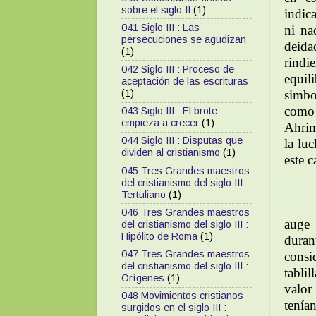
sobre el siglo II
(1)
indic
041 Siglo III : Las
ni na
persecuciones se agudizan
deida
(1)
rindi
042 Siglo III : Proceso de
equil
aceptación de las escrituras
simbo
(1)
como
043 Siglo III : El brote
empieza a crecer
(1)
Ahrim
044 Siglo III : Disputas que
la lu
dividen al cristianismo
(1)
este 
045 Tres Grandes maestros
del cristianismo del siglo III :
Tertuliano
(1)
046 Tres Grandes maestros
auge 
del cristianismo del siglo III :
Hipólito de Roma
(1)
duran
047 Tres Grandes maestros
consi
del cristianismo del siglo III :
tabli
Orígenes
(1)
valor
048 Movimientos cristianos
tenía
surgidos en el siglo III :