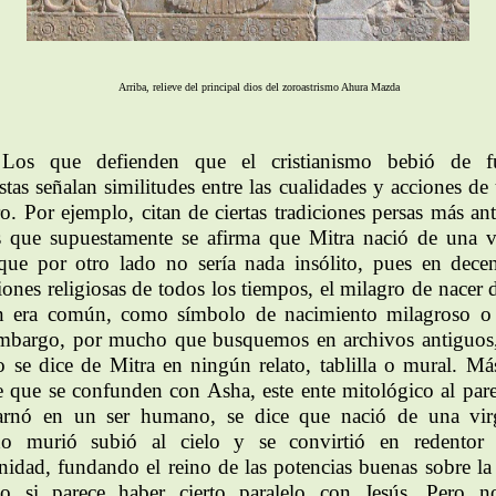
Arriba, relieve del principal dios del zoroastrismo Ahura Mazda
Los que defienden que el cristianismo bebió de fu
ístas señalan similitudes entre las cualidades y acciones de
ro. Por ejemplo, citan de ciertas tradiciones persas más ant
s que supuestamente se afirma que Mitra nació de una v
que por otro lado no sería nada insólito, pues en dece
ciones religiosas de todos los tiempos, el milagro de nacer 
n era común, como símbolo de nacimiento milagroso o
mbargo, por mucho que busquemos en archivos antiguos
o se dice de Mitra en ningún relato, tablilla o mural. Má
e que se confunden con Asha, este ente mitológico al pare
arnó en un ser humano, se dice que nació de una vi
o murió subió al cielo y se convirtió en redentor
idad, fundando el reino de las potencias buenas sobre la t
o si parece haber cierto paralelo con Jesús.
Pero n