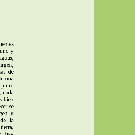
entes
 uno y
iguas,
irgen,
nas de
de una
 puro.
, nada
s bien
cer se
rgen y
 de la
ierra,
o hay