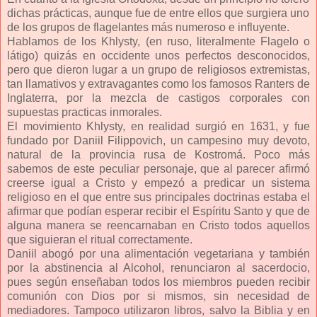
dichas prácticas, aunque fue de entre ellos que surgiera uno
de los grupos de flagelantes más numeroso e influyente.
Hablamos de los Khlysty, (en ruso, literalmente Flagelo o
látigo) quizás en occidente unos perfectos desconocidos,
pero que dieron lugar a un grupo de religiosos extremistas,
tan llamativos y extravagantes como los famosos Ranters de
Inglaterra, por la mezcla de castigos corporales con
supuestas practicas inmorales.
El movimiento Khlysty, en realidad surgió en 1631, y fue
fundado por Daniil Filippovich, un campesino muy devoto,
natural de la provincia rusa de Kostromá. Poco más
sabemos de este peculiar personaje, que al parecer afirmó
creerse igual a Cristo y empezó a predicar un sistema
religioso en el que entre sus principales doctrinas estaba el
afirmar que podían esperar recibir el Espíritu Santo y que de
alguna manera se reencarnaban en Cristo todos aquellos
que siguieran el ritual correctamente.
Daniil abogó por una alimentación vegetariana y también
por la abstinencia al Alcohol, renunciaron al sacerdocio,
pues según enseñaban todos los miembros pueden recibir
comunión con Dios por si mismos, sin necesidad de
mediadores. Tampoco utilizaron libros, salvo la Biblia y en