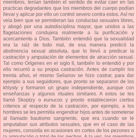
miembros, tenían también el sentido de evitar caer en las
practicas degradantes que los miembros del cuerpo podían
llevar y aplicar por ello un control severo contra estos. Así no
veía bien que se permitieran las conductas sexuales libres,
y abogó por una autodisciplina mayor, que unidos a las
flagelaciones condujera realmente a la purificación y
acercamiento a Dios. También entendió que la sexualidad
era la raíz de todo mal, de esa manera predicó la
abstinencia sexual absoluta, que lo llevó a predicar la
castración y amputación de elementos de atracción sexual.
Tal como Orígenes en el siglo II, también lo entendió y por
ello recurrió a su propia castración. Antes de cumplir los
treinta años, el mismo Selianov se hizo castrar, para dar
ejemplo a sus seguidores, que pronto se separaron de los
khlysty y formaron un grupo independiente, aunque con
enseñanzas y algunos rituales similares. A estos se les
llamó Skoptzy o eunucos y pronto establecieron ciertos
criterios al respecto de la castración, por ejemplo, a los
hombres se les permitía engendrar hijos antes de someterse
al llamado bautismo sangriento, que era cuando se le
amputaban sus atributos sexuales, que en el caso de las
mujeres, consistía en ocasiones en cortes de los pezones o
la amputación o total de los pechos. A la vez, los miembros