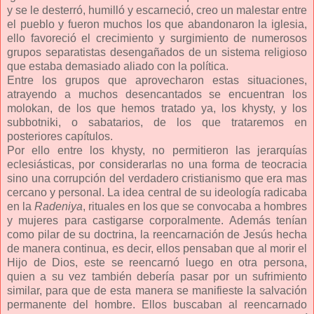
y se le desterró, humilló y escarneció, creo un malestar entre
el pueblo y fueron muchos los que abandonaron la iglesia,
ello favoreció el crecimiento y surgimiento de numerosos
grupos separatistas desengañados de un sistema religioso
que estaba demasiado aliado con la política.
Entre los grupos que aprovecharon estas situaciones,
atrayendo a muchos desencantados se encuentran los
molokan, de los que hemos tratado ya, los khysty, y los
subbotniki, o sabatarios, de los que trataremos en
posteriores capítulos.
Por ello entre los khysty, no permitieron las jerarquías
eclesiásticas, por considerarlas no una forma de teocracia
sino una corrupción del verdadero cristianismo que era mas
cercano y personal. La idea central de su ideología radicaba
en la
Radeniya
, rituales en los que se convocaba a hombres
y mujeres para castigarse corporalmente. Además tenían
como pilar de su doctrina, la reencarnación de Jesús hecha
de manera continua, es decir, ellos pensaban que al morir el
Hijo de Dios, este se reencarnó luego en otra persona,
quien a su vez también debería pasar por un sufrimiento
similar, para que de esta manera se manifieste la salvación
permanente del hombre. Ellos buscaban al reencarnado