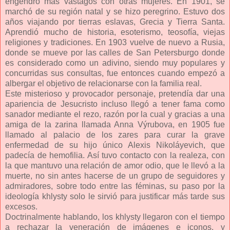
engendró más vástagos con otras mujeres. En 1901, se
marchó de su región natal y se hizo peregrino. Estuvo dos
años viajando por tierras eslavas, Grecia y Tierra Santa.
Aprendió mucho de historia, esoterismo, teosofía, viejas
religiones y tradiciones. En 1903 vuelve de nuevo a Rusia,
donde se mueve por las calles de San Petersburgo donde
es considerado como un adivino, siendo muy populares y
concurridas sus consultas, fue entonces cuando empezó a
albergar el objetivo de relacionarse con la familia real.
Este misterioso y provocador personaje, pretendía dar una
apariencia de Jesucristo incluso llegó a tener fama como
sanador mediante el rezo, razón por la cual y gracias a una
amiga de la zarina llamada Anna Výrubova, en 1905 fue
llamado al palacio de los zares para curar la grave
enfermedad de su hijo único Alexis Nikoláyevich, que
padecía de hemofilia. Así tuvo contacto con la realeza, con
la que mantuvo una relación de amor odio, que le llevó a la
muerte, no sin antes hacerse de un grupo de seguidores y
admiradores, sobre todo entre las féminas, su paso por la
ideología khlysty solo le sirvió para justificar más tarde sus
excesos.
Doctrinalmente hablando, los khlysty llegaron con el tiempo
a rechazar la veneración de imágenes e iconos, y