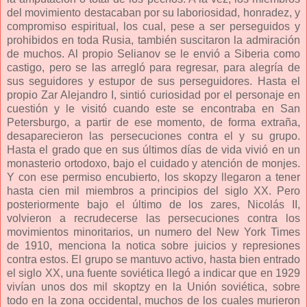
del movimiento destacaban por su laboriosidad, honradez, y
compromiso espiritual, los cual, pese a ser perseguidos y
prohibidos en toda Rusia, también suscitaron la admiración
de muchos. Al propio Selianov se le envió a Siberia como
castigo, pero se las arregló para regresar, para alegría de
sus seguidores y estupor de sus perseguidores. Hasta el
propio Zar Alejandro I, sintió curiosidad por el personaje en
cuestión y le visitó cuando este se encontraba en San
Petersburgo, a partir de ese momento, de forma extraña,
desaparecieron las persecuciones contra el y su grupo.
Hasta el grado que en sus últimos días de vida vivió en un
monasterio ortodoxo, bajo el cuidado y atención de monjes.
Y con ese permiso encubierto, los skopzy llegaron a tener
hasta cien mil miembros a principios del siglo XX. Pero
posteriormente bajo el último de los zares, Nicolás II,
volvieron a recrudecerse las persecuciones contra los
movimientos minoritarios, un numero del New York Times
de 1910, menciona la notica sobre juicios y represiones
contra estos. El grupo se mantuvo activo, hasta bien entrado
el siglo XX, una fuente soviética llegó a indicar que en 1929
vivían unos dos mil skoptzy en la Unión soviética, sobre
todo en la zona occidental, muchos de los cuales murieron