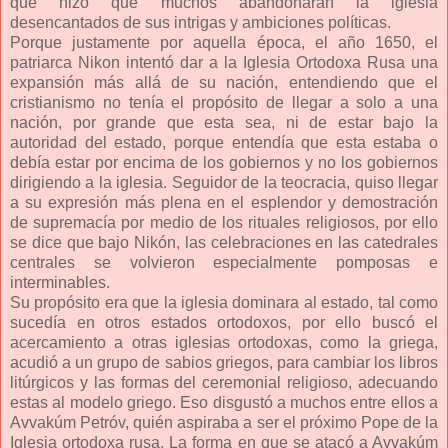
que hizo que muchos abandonaran la iglesia
desencantados de sus intrigas y ambiciones políticas.
Porque justamente por aquella época, el año 1650, el
patriarca Nikon intentó dar a la Iglesia Ortodoxa Rusa una
expansión más allá de su nación, entendiendo que el
cristianismo no tenía el propósito de llegar a solo a una
nación, por grande que esta sea, ni de estar bajo la
autoridad del estado, porque entendía que esta estaba o
debía estar por encima de los gobiernos y no los gobiernos
dirigiendo a la iglesia. Seguidor de la teocracia, quiso llegar
a su expresión más plena en el esplendor y demostración
de supremacía por medio de los rituales religiosos, por ello
se dice que bajo Nikón, las celebraciones en las catedrales
centrales se volvieron especialmente pomposas e
interminables.
Su propósito era que la iglesia dominara al estado, tal como
sucedía en otros estados ortodoxos, por ello buscó el
acercamiento a otras iglesias ortodoxas, como la griega,
acudió a un grupo de sabios griegos, para cambiar los libros
litúrgicos y las formas del ceremonial religioso, adecuando
estas al modelo griego. Eso disgustó a muchos entre ellos a
Avvakúm Petróv, quién aspiraba a ser el próximo Pope de la
Iglesia ortodoxa rusa. La forma en que se atacó a Avvakúm