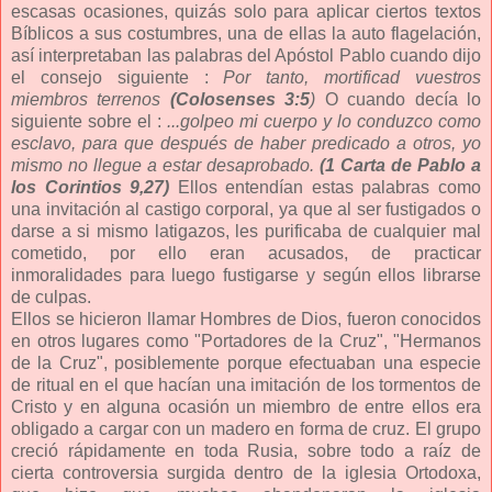
escasas ocasiones, quizás solo para aplicar ciertos textos
Bíblicos a sus costumbres, una de ellas la auto flagelación,
así interpretaban las palabras del Apóstol Pablo cuando dijo
el consejo siguiente :
Por tanto, mortificad vuestros
miembros terrenos
(Colosenses 3:5
)
O cuando decía lo
siguiente sobre el :
...golpeo mi cuerpo y lo conduzco como
esclavo, para que después de haber predicado a otros, yo
mismo no llegue a estar desaprobado.
(1 Carta de Pablo a
los Corintios 9,27)
Ellos entendían estas palabras como
una invitación al castigo corporal, ya que al ser fustigados o
darse a si mismo latigazos, les purificaba de cualquier mal
cometido, por ello eran acusados, de practicar
inmoralidades para luego fustigarse y según ellos librarse
de culpas.
Ellos se hicieron llamar Hombres de Dios, fueron conocidos
en otros lugares como "Portadores de la Cruz", "Hermanos
de la Cruz", posiblemente porque efectuaban una especie
de ritual en el que hacían una imitación de los tormentos de
Cristo y en alguna ocasión un miembro de entre ellos era
obligado a cargar con un madero en forma de cruz. El grupo
creció rápidamente en toda Rusia, sobre todo a raíz de
cierta controversia surgida dentro de la iglesia Ortodoxa,