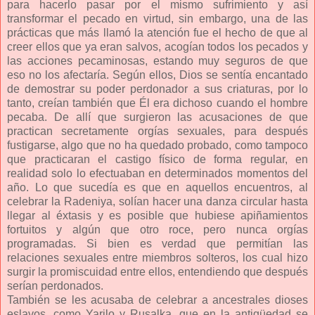
para hacerlo pasar por el mismo sufrimiento y así
transformar el pecado en virtud, sin embargo, una de las
prácticas que más llamó la atención fue el hecho de que al
creer ellos que ya eran salvos, acogían todos los pecados y
las acciones pecaminosas, estando muy seguros de que
eso no los afectaría. Según ellos, Dios se sentía encantado
de demostrar su poder perdonador a sus criaturas, por lo
tanto, creían también que Él era dichoso cuando el hombre
pecaba. De allí que surgieron las acusaciones de que
practican secretamente orgías sexuales, para después
fustigarse, algo que no ha quedado probado, como tampoco
que practicaran el castigo físico de forma regular, en
realidad solo lo efectuaban en determinados momentos del
año. Lo que sucedía es que en aquellos encuentros, al
celebrar la Radeniya, solían hacer una danza circular hasta
llegar al éxtasis y es posible que hubiese apiñamientos
fortuitos y algún que otro roce, pero nunca orgías
programadas. Si bien es verdad que permitían las
relaciones sexuales entre miembros solteros, los cual hizo
surgir la promiscuidad entre ellos, entendiendo que después
serían perdonados.
También se les acusaba de celebrar a ancestrales dioses
eslavos, como Yarilo y Rusalka, que en la antigüedad se