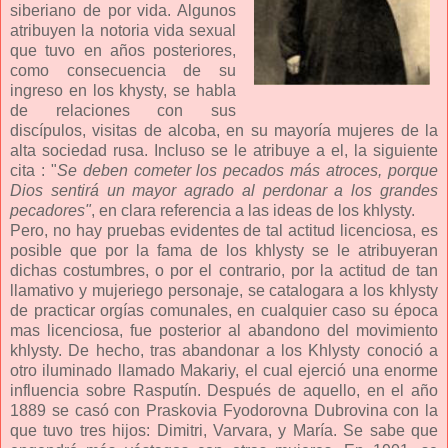
siberiano de por vida. Algunos
atribuyen la notoria vida sexual
que tuvo en años posteriores,
como consecuencia de su
ingreso en los khysty, se habla
de relaciones con sus
discípulos, visitas de alcoba, en su mayoría mujeres de la
alta sociedad rusa. Incluso se le atribuye a el, la siguiente
cita : "
Se deben cometer los pecados más atroces, porque
Dios sentirá un mayor agrado al perdonar a los grandes
pecadores"
, en clara referencia a las ideas de los khlysty.
Pero, no hay pruebas evidentes de tal actitud licenciosa, es
posible que por la fama de los khlysty se le atribuyeran
dichas costumbres, o por el contrario, por la actitud de tan
llamativo y mujeriego personaje, se catalogara a los khlysty
de practicar orgías comunales, en cualquier caso su época
mas licenciosa, fue posterior al abandono del movimiento
khlysty. De hecho, tras abandonar a los Khlysty conoció a
otro iluminado llamado Makariy, el cual ejerció una enorme
influencia sobre Rasputín. Después de aquello, en el año
1889 se casó con Praskovia Fyodorovna Dubrovina con la
que tuvo tres hijos: Dimitri, Varvara, y María. Se sabe que