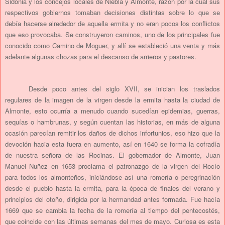
Sidonia y los concejos locales de Niebla y Almonte, razón por la cual sus
respectivos gobiernos tomaban decisiones distintas sobre lo que se
debía hacerse alrededor de aquella ermita y no eran pocos los conflictos
que eso provocaba. Se construyeron caminos, uno de los principales fue
conocido como Camino de Moguer, y allí se estableció una venta y más
adelante algunas chozas para el descanso de arrieros y pastores.
Desde poco antes del siglo XVII, se inician los traslados
regulares de la imagen de la virgen desde la ermita hasta la ciudad de
Almonte, esto ocurría a menudo cuando sucedían epidemias, guerras,
sequías o hambrunas, y según cuentan las historias, en más de alguna
ocasión parecían remitir los daños de dichos infortunios, eso hizo que la
devoción hacia esta fuera en aumento, así en 1640 se forma la cofradía
de nuestra señora de las Rocinas. El gobernador de Almonte, Juan
Manuel Nuñez en 1653 proclama el patronazgo de la virgen del Rocío
para todos los almonteños, iniciándose así una romería o peregrinación
desde el pueblo hasta la ermita, para la época de finales del verano y
principios del otoño, dirigida por la hermandad antes formada. Fue hacía
1669 que se cambia la fecha de la romería al tiempo del pentecostés,
que coincide con las últimas semanas del mes de mayo. Curiosa es esta