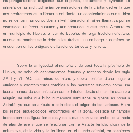
las peregrinaciones religiosas, sus orígenes, costumbres y leyendas. La
primera de las multitudinarias peregrinaciones de la cristiandad en la que
nos centraremos es la Romería del Rocío, un acontecimiento que si bien
no es de los más conocidos a nivel internacional, si es llamativa por su
vistosidad, un fervor inusitado y una contundente asistencia. Almonte es
un municipio de Huelva, al sur de España, de larga tradición cristiana,
aunque su nombre se lo debe a los árabes, sin embargo sus raíces se
encuentran en las antiguas civilizaciones tartesas y fenicias.
Sobre la antigüedad almonteña y de casi toda la provincia de
Huelva, se sabe de asentamientos fenicios y tartesos desde los siglo
XVIII y VII AC. Las minas de hierro y cobre fenicias dieron lugar a
ciudades y asentamientos estables y las marismas sirvieron como una
buena manera de comunicación con el interior, desde el mar. En cuanto a
religión, se sabe que hubo numerosos santuarios religiosos en honor a
Astarté, ya que se atribuía a esta diosa el origen de los tartesos. Entre
los restos arqueológicos encontrados en la zona, destaca un famoso
bronce con una figura femenina y de la que salen unos protomos a modo
de alas de ave y que se relacionan con la Astarté fenicia, diosa de la
naturaleza, de la vida y la fertilidad, en el mundo oriental, en ocasiones