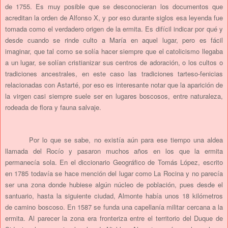
de 1755. Es muy posible que se desconocieran los documentos que
acreditan la orden de Alfonso X, y por eso durante siglos esa leyenda fue
tomada como el verdadero origen de la ermita. Es difícil indicar por qué y
desde cuando se rinde culto a María en aquel lugar, pero es fácil
imaginar, que tal como se solía hacer siempre que el catolicismo llegaba
a un lugar, se solían cristianizar sus centros de adoración, o los cultos o
tradiciones ancestrales, en este caso las tradiciones tarteso-fenicias
relacionadas con Astarté, por eso es interesante notar que la aparición de
la virgen casi siempre suele ser en lugares boscosos, entre naturaleza,
rodeada de flora y fauna salvaje.
Por lo que se sabe, no existía aún para ese tiempo una aldea
llamada del Rocío y pasaron muchos años en los que la ermita
permanecía sola. En el diccionario Geográfico de Tomás López, escrito
en 1785 todavía se hace mención del lugar como La Rocina y no parecía
ser una zona donde hubiese algún núcleo de población, pues desde el
santuario, hasta la siguiente ciudad, Almonte había unos 18 kilómetros
de camino boscoso. En 1587 se funda una capellanía militar cercana a la
ermita. Al parecer la zona era fronteriza entre el territorio del Duque de