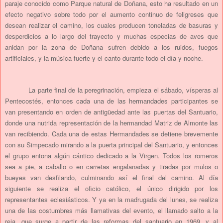
paraje conocido como Parque natural de Doñana, esto ha resultado en un
efecto negativo sobre todo por el aumento continuo de feligreses que
desean realizar el camino, los cuales producen toneladas de basuras y
desperdicios a lo largo del trayecto y muchas especias de aves que
anidan por la zona de Doñana sufren debido a los ruidos, fuegos
artificiales, y la música fuerte y el canto durante todo el día y noche.
La parte final de la peregrinación, empieza el sábado, vísperas al
Pentecostés, entonces cada una de las hermandades participantes se
van presentando en orden de antigüedad ante las puertas del Santuario,
donde una nutrida representación de la hermandad Matriz de Almonte las
van recibiendo. Cada una de estas Hermandades se detiene brevemente
con su Simpecado mirando a la puerta principal del Santuario, y entonces
el grupo entona algún cántico dedicado a la Virgen. Todos los romeros
sea a pie, a caballo o en carretas engalanadas y tiradas por mulos o
bueyes van desfilando, culminando así el final del camino. Al día
siguiente se realiza el oficio católico, el único dirigido por los
representantes eclesiásticos. Y ya en la madrugada del lunes, se realiza
una de las costumbres más llamativas del evento, el llamado salto a la
reja, que surge a partir de las reformas del santuario en 1969, y al