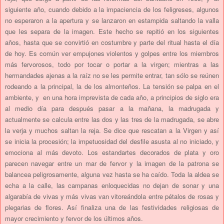
siguiente año, cuando debido a la impaciencia de los feligreses, algunos
no esperaron a la apertura y se lanzaron en estampida saltando la valla
que les separa de la imagen. Este hecho se repitió en los siguientes
años, hasta que se convirtió en costumbre y parte del ritual hasta el día
de hoy. Es común ver empujones violentos y golpes entre los miembros
más fervorosos, todo por tocar o portar a la virgen; mientras a las
hermandades ajenas a la raíz no se les permite entrar, tan sólo se reúnen
rodeando a la principal, la de los almonteños. La tensión se palpa en el
ambiente, y en una hora imprevista de cada año, a principios de siglo era
al medio día para después pasar a la mañana, la madrugada y
actualmente se calcula entre las dos y las tres de la madrugada, se abre
la verja y muchos saltan la reja. Se dice que rescatan a la Virgen y así
se inicia la procesión; la impetuosidad del desfile asusta al no iniciado, y
emociona al más devoto. Los estandartes decorados de plata y oro
parecen navegar entre un mar de fervor y la imagen de la patrona se
balancea peligrosamente, alguna vez hasta se ha caído. Toda la aldea se
echa a la calle, las campanas enloquecidas no dejan de sonar y una
algarabía de vivas y más vivas van vitoreándola entre pétalos de rosas y
plegarias de flores. Así finaliza una de las festividades religiosas de
mayor crecimiento y fervor de los últimos años.