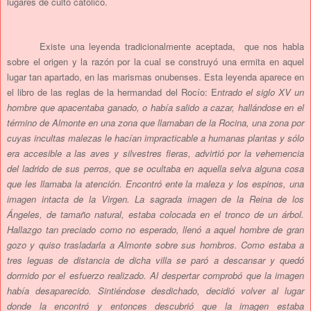
lugares de culto católico.
Existe una leyenda tradicionalmente aceptada, que nos habla
sobre el origen y la razón por la cual se construyó una ermita en aquel
lugar tan apartado, en las marismas onubenses. Esta leyenda aparece en
el libro de las reglas de la hermandad del Rocío: E
ntrado el siglo XV un
hombre que apacentaba ganado, o había salido a cazar, hallándose en el
término de Almonte en una zona que llamaban de la Rocina, una zona por
cuyas incultas malezas le hacían impracticable a humanas plantas y sólo
era accesible a las aves y silvestres fieras, advirtió por la vehemencia
del ladrido de sus perros, que se ocultaba en aquella selva alguna cosa
que les llamaba la atención. Encontró ente la maleza y los espinos, una
imagen intacta de la Virgen. La sagrada imagen de la Reina de los
Ángeles, de tamaño natural, estaba colocada en el tronco de un árbol.
Hallazgo tan preciado como no esperado, llenó a aquel hombre de gran
gozo y quiso trasladarla a Almonte sobre sus hombros. Como estaba a
tres leguas de distancia de dicha villa se paró a descansar y quedó
dormido por el esfuerzo realizado. Al despertar comprobó que la imagen
había desaparecido. Sintiéndose desdichado, decidió volver al lugar
donde la encontró y entonces descubrió que la imagen estaba