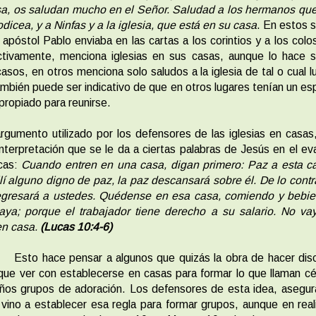
sa, os saludan mucho en el Señor. Saludad a los hermanos que
dicea, y a Ninfas y a la iglesia, que está en su casa
. En estos 
 apóstol Pablo enviaba en las cartas a los corintios y a los col
ctivamente, menciona iglesias en sus casas, aunque lo hace s
asos, en otros menciona solo saludos a la iglesia de tal o cual lu
ambién puede ser indicativo de que en otros lugares tenían un es
apropiado para reunirse.
rgumento utilizado por los defensores de las iglesias en casas
interpretación que se le da a ciertas palabras de Jesús en el ev
cas:
Cuando entren en una casa, digan primero: Paz a esta ca
lí alguno digno de paz, la paz descansará sobre él. De lo contra
egresará a ustedes. Quédense en esa casa, comiendo y bebie
aya; porque el trabajador tiene derecho a su salario. No va
en casa.
(Lucas 10:4-6)
Esto hace pensar a algunos que quizás la obra de hacer dis
que ver con establecerse en casas para formar lo que llaman cé
ños grupos de adoración. Los defensores de esta idea, asegur
vino a establecer esa regla para formar grupos, aunque en real