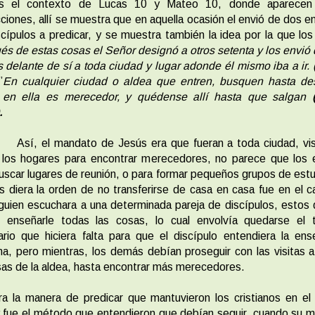
s el contexto de Lucas 10 y Mateo 10, donde aparecen
cciones, allí se muestra que en aquella ocasión el envió de dos e
scípulos a predicar, y se muestra también la idea por la que los
s de estas cosas el Señor designó a otros setenta y los envió
 delante de sí a toda ciudad y lugar adonde él mismo iba a ir.
”
En cualquier ciudad o aldea que entren, busquen hasta des
 en ella es merecedor, y quédense allí hasta que salgan
(
.
Así, el mandato de Jesús era que fueran a toda ciudad, vi
 los hogares para encontrar merecedores, no parece que los e
uscar lugares de reunión, o para formar pequeños grupos de estu
s diera la orden de no transferirse de casa en casa fue en el 
guien escuchara a una determinada pareja de discípulos, estos
r, enseñarle todas las cosas, lo cual envolvía quedarse el 
rio que hiciera falta para que el discípulo entendiera la en
ana, pero mientras, los demás debían proseguir con las visitas 
sas de la aldea, hasta encontrar más merecedores.
a la manera de predicar que mantuvieron los cristianos en el
y fue el método que entendieron que debían seguir, cuando su 