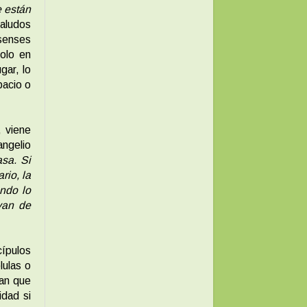
 están
saludos
osenses
olo en
gar, lo
pacio o
, viene
angelio
sa. Si
rio, la
ndo lo
yan de
cípulos
lulas o
an que
idad si