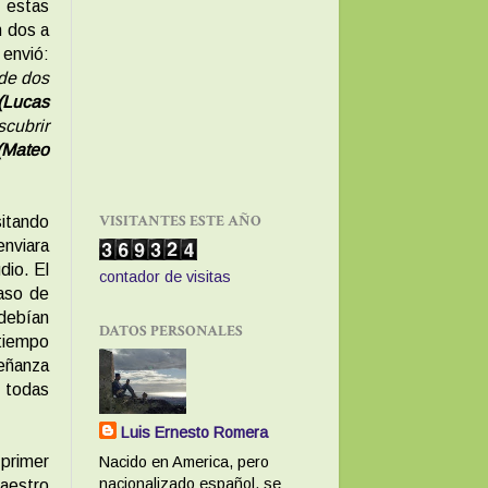
 estas
n dos a
 envió:
 de dos
(Lucas
cubrir
Mateo
VISITANTES ESTE AÑO
sitando
nviara
dio. El
contador de visitas
caso de
 debían
DATOS PERSONALES
tiempo
señanza
a todas
Luis Ernesto Romera
 primer
Nacido en America, pero
nacionalizado español, se
maestro