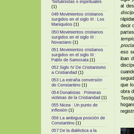
Tertulinistas o espirituales
al des
(1)
discíp
049 Movimientos cristianos
rápida
surgidos en el siglo III : Los
Maniquéos
(1)
decir 
050 Movimientos cristianos
partes
surgidos en el siglo III :
templ
Novaciano
(1)
procl
051 Movimientos cristianos
eso se
surgidos en el siglo III :
iban 
Pablo de Samosata
(1)
discí
052 Siglo IV De Cristianismo
cuando
a Cristiandad
(1)
seguid
053 La extraña conversión
que lo
de Constantino
(1)
obra d
054 Donatistas : Primeras
victimas de la Cristiandad
(1)
Testig
hogare
055 Nicea : Un punto de
inflexión
(1)
regist
056 La ambigua posición de
Constantino
(1)
057 De la dialéctica a la