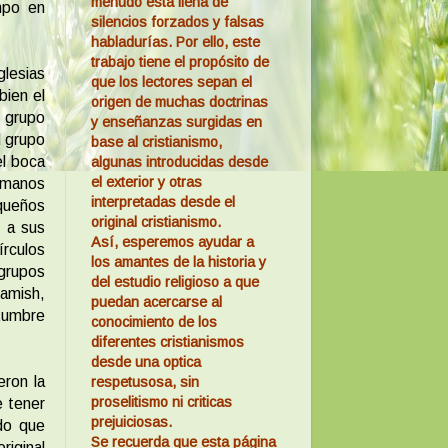
menudo está llena de
mpo en
silencios forzados y falsas
habladurías. Por ello, este
trabajo tiene el propósito de
glesias
que los lectores sepan el
bien el
origen de muchas doctrinas
 grupo
y enseñanzas surgidas en
l grupo
base al cristianismo,
el boca
algunas introducidas desde
el exterior y otras
ermanos
interpretadas desde el
queños
original cristianismo.
n a sus
Así, esperemos ayudar a
rculos
los amantes de la historia y
grupos
del estudio religioso a que
amish,
puedan acercarse al
stumbre
conocimiento de los
diferentes cristianismos
desde una optica
eron la
respetusosa, sin
proselitismo ni criticas
e tener
prejuiciosas.
do que
Se recuerda que esta página
riginal