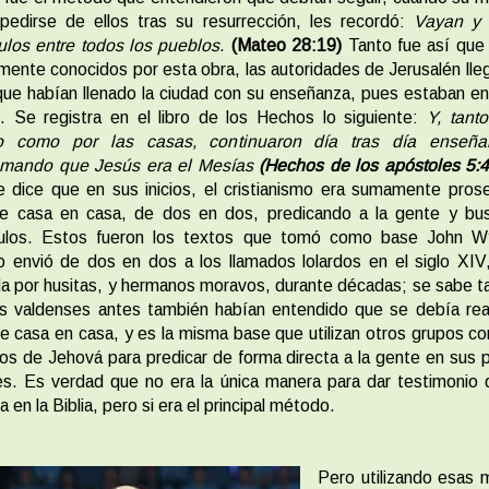
pedirse de ellos tras su resurrección, les recordó:
Vayan y
ulos entre todos los pueblos
.
(Mateo 28:19)
Tanto fue así que
mente conocidos por esta obra, las autoridades de Jerusalén lle
que habían llenado la ciudad con su enseñanza, pues estaban e
. Se registra en el libro de los Hechos lo siguiente:
Y, tant
o como por las casas, continuaron día tras día enseñ
amando que Jesús era el Mesías
(Hechos de los apóstoles 5:4
 dice que en sus inicios, el cristianismo era sumamente prosel
de casa en casa, de dos en dos, predicando a la gente y bu
pulos. Estos fueron los textos que tomó como base John Wyc
 envió de dos en dos a los llamados lolardos en el siglo XIV
a por husitas, y hermanos moravos, durante décadas; se sabe 
s valdenses antes también habían entendido que se debía real
e casa en casa, y es la misma base que utilizan otros grupos c
os de Jehová para predicar de forma directa a la gente en sus 
s. Es verdad que no era la única manera para dar testimonio
ra en la Biblia, pero si era el principal método.
Pero utilizando esas