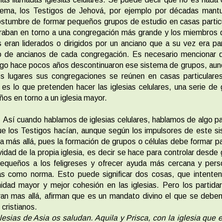
stema, los Testigos de Jehová, por ejemplo por décadas mantu
stumbre de formar pequeños grupos de estudio en casas partic
raban en torno a una congregación más grande y los miembros
 eran liderados o dirigidos por un anciano que a su vez era pa
o de ancianos de cada congregación. Es necesario mencionar q
go hace pocos años descontinuaron ese sistema de grupos, aun
s lugares sus congregaciones se reúnen en casas particulares
r es lo que pretenden hacer las iglesias celulares, una serie de
os en torno a un iglesia mayor.
Así cuando hablamos de iglesias celulares, hablamos de algo p
ue los Testigos hacían, aunque según los impulsores de este s
a más allá, pues la formación de grupos o células debe formar p
ividad de la propia iglesia, es decir se hace para controlar desde
equeños a los feligreses y ofrecer ayuda más cercana y perso
s como norma. Esto puede significar dos cosas, que intenten 
idad mayor y mejor cohesión en las iglesias. Pero los partida
an mas allá, afirman que es un mandato divino el que se deben
s cristianos.
lesias de Asia os saludan. Aquila y Prisca, con la iglesia que 