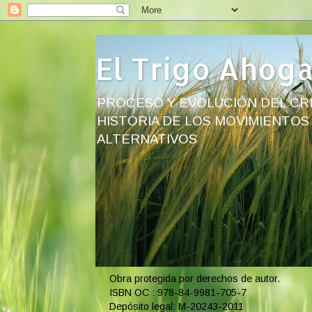
El Trigo Ahog
PROCESO Y EVOLUCIÓN DEL CRI
HISTORIA DE LOS MOVIMIENTOS
ALTERNATIVOS
Obra protegida por derechos de autor.
ISBN OC : 978-84-9981-705-7
Depósito legal: M-20243-2011