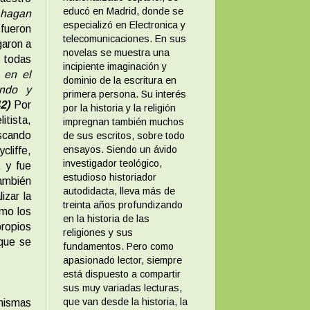
educó en Madrid, donde se
 hagan
especializó en Electronica y
 fueron
telecomunicaciones. En sus
garon a
novelas se muestra una
n todas
incipiente imaginación y
o en el
dominio de la escritura en
ando y
primera persona. Su interés
2)
Por
por la historia y la religión
itista,
impregnan también muchos
scando
de sus escritos, sobre todo
ensayos. Siendo un ávido
liffe,
investigador teológico,
, y fue
estudioso historiador
también
autodidacta, lleva más de
izar la
treinta años profundizando
omo los
en la historia de las
propios
religiones y sus
 que se
fundamentos. Pero como
apasionado lector, siempre
está dispuesto a compartir
sus muy variadas lecturas,
que van desde la historia, la
 mismas