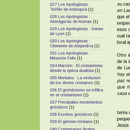
su ca
027 Los Apologistas :
Teófilo de Antioquía
(1)
en Lao
028 Los Apologistas :
que el
Atenágoras de Atenas
(1)
respe
029 Los Apologistas : Ireneo
esos c
de Lyon
(1)
cual t
030 Los Apologistas :
local 
Clemente de Alejandría
(1)
031 Los Apologistas :
Otro a
Minuncio Felix
(1)
de la 
034 Marción : El cristianismo
de Lu
desde la óptica dualista
(1)
hay al
035 Montano : La evolución
paz r
de los dones cristianos
(1)
que h
036 El gnósticismo se infiltra
casa 
en el cristianismo
(1)
037 Principales movimientos
gnósticos
(1)
tenía 
038 Escritos gnósticos
(1)
peque
039 El gérmen trinitario
(1)
Jesús 
040 Comentarios finales