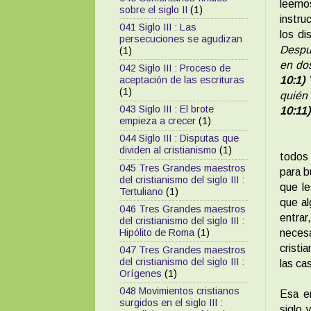
leemo
sobre el siglo II
(1)
instru
041 Siglo III : Las
los di
persecuciones se agudizan
Despué
(1)
en dos
042 Siglo III : Proceso de
10:1)
aceptación de las escrituras
(1)
quién
043 Siglo III : El brote
10:11)
empieza a crecer
(1)
044 Siglo III : Disputas que
dividen al cristianismo
(1)
todos
045 Tres Grandes maestros
para b
del cristianismo del siglo III :
que le
Tertuliano
(1)
que al
046 Tres Grandes maestros
entra
del cristianismo del siglo III :
Hipólito de Roma
(1)
necesa
cristi
047 Tres Grandes maestros
del cristianismo del siglo III :
las ca
Orígenes
(1)
048 Movimientos cristianos
Esa er
surgidos en el siglo III :
siglo 