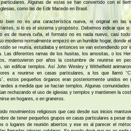
 particulares. Algunas de estas se han convertido con el tie
glesias, como las de Edir Macedo en Brasil.
i bien no es una característica nueva, ni original en las i
tantes, si lo es el sistema y propósito. Debemos indicar que si 
no es de nueva cuña, el formato no es nada nuevo, casi todo
oso moderno normalmente empezó en un humilde hogar, donde e
stión se reunía, estudiaba y entonces se van extendiendo por 
. Las diferentes ramas de los husitas, los amositas, o los H
os, mantuvieron por años la costumbre de reunirse en pe
, sin edificar templos. Así John Wesley y Withelfield animaro
dores a reunirse en casas particulares, a los que llamó “Cí
s”, estos pequeños órganos eran posteriormente unidos en 
randes a medida que se hacían templos. Algunas comunidades 
úan rechazando el uso de iglesias y templos y mantienen la co
nirse en hogares, o en graneros.
ido movimientos religiosos que casi desde sus inicios mantuvi
bre de tener pequeños grupos en casas particulares a pesar d
os o lugares de reunión abiertos y ese es al parecer el méto
 las llamadas iglesias celulares. Se puede decir que no es nada o