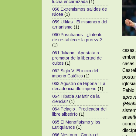
lucha encarnizada
(1)
058 Extremismos salidos de
Nicea
(1)
059 Ulfilas : El misionero del
arrianismo
(1)
060 Priscilianos : ¿Intento
de restablecer la pureza?
(1)
casas.
061 Juliano : Apostata o
embar
promotor de la libertad de
cultos
(1)
casas 
Castel
062 Siglo V: El inicio del
imperio Católico
(1)
postur
iglesi
063 Agustín de Hipona : La
decadencia dle imperio
(1)
Pablo
064 Hipatia ¿Mártir de la
aprove
ciencia?
(1)
(Hech
064 Pelagio : Predicador del
sistem
libre albedrío
(1)
enseñ
065 El Monofisismo y los
congr
Eutiquianos
(1)
discí
066 Nestorio : Contra el