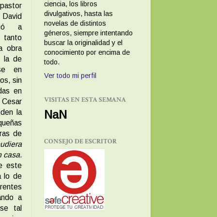
ciencia, los libros
pastor
divulgativos, hasta las
David
novelas de distintos
egó a
géneros, siempre intentando
tanto
buscar la originalidad y el
la obra
conocimiento por encima de
 la de
todo.
rse en
Ver todo mi perfil
os, sin
das en
VISITAS EN ESTA SEMANA
, Cesar
NaN
nden la
equeñas
bras de
CONSEJO DE ESCRITOR
udiera
n casa.
de este
a lo de
rentes
ando a
se tal