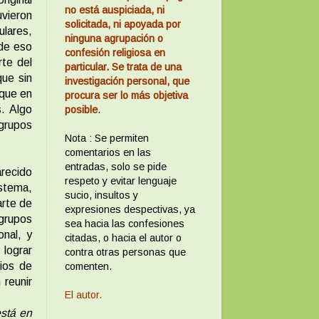
no está auspiciada, ni
vieron
solicitada, ni apoyada por
ulares,
ninguna agrupación o
 de eso
confesión religiosa en
rte del
particular. Se trata de una
ue sin
investigación personal, que
que en
procura ser lo más objetiva
. Algo
posible
.
 grupos
Nota : Se permiten
comentarios en las
entradas, solo se pide
arecido
respeto y evitar lenguaje
istema,
sucio, insultos y
arte de
expresiones despectivas, ya
 grupos
sea hacia las confesiones
nal, y
citadas, o hacia el autor o
lograr
contra otras personas que
rios de
comenten.
 reunir
El autor.
está en