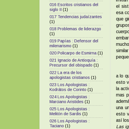
016 Escritos cristianos del
el si
siglo II
(1)
esa co
017 Tendencias judaízantes
que gi
(1)
grupos
018 Problemas de liderazgo
cuerp
(1)
embar
019 Papías : Defensor del
mucho
milenarismo
(1)
simila
020 Policarpo de Esmirna
(1)
pequeñ
021 Ignacio de Antioquía :
Precursor del obispado
(1)
022 La era de los
a lo q
apologistas cristianos
(1)
esto v
023 Los Apologistas :
la act
Kodrátos de Corinto
(1)
mas p
024 Los Apologistas :
ademá
Marciano Aristides
(1)
una un
025 Los Apologistas :
esto v
Melitón de Sardis
(1)
así lo
026 Los Apologistas :
Taciano
(1)
Las ig