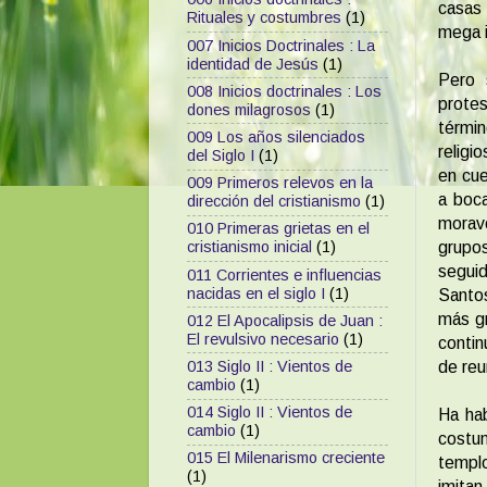
casas
Rituales y costumbres
(1)
mega i
007 Inicios Doctrinales : La
identidad de Jesús
(1)
Pero s
008 Inicios doctrinales : Los
protes
dones milagrosos
(1)
térmi
009 Los años silenciados
religi
del Siglo I
(1)
en cue
009 Primeros relevos en la
a boca
dirección del cristianismo
(1)
morav
010 Primeras grietas en el
grupos
cristianismo inicial
(1)
segui
011 Corrientes e influencias
nacidas en el siglo I
(1)
Santo
más g
012 El Apocalipsis de Juan :
El revulsivo necesario
(1)
contin
de reu
013 Siglo II : Vientos de
cambio
(1)
014 Siglo II : Vientos de
Ha hab
cambio
(1)
costum
015 El Milenarismo creciente
templ
(1)
imitan