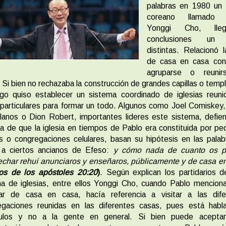
palabras en 1980 un 
coreano llamado 
Yonggi Cho, ll
conclusiones un 
distintas. Relacionó 
de casa en casa con
agruparse o reuni
 Si bien no rechazaba la construcción de grandes capillas o templ
go quiso establecer un sistema coordinado de iglesias reuni
particulares para formar un todo. Algunos como Joel Comiskey
lanos o Dion Robert, importantes lideres este sistema, defie
a de que la iglesia en tiempos de Pablo era constituida por p
as o congregaciones celulares, basan su hipótesis en las pala
 a ciertos ancianos de Efeso:
y cómo nada de cuanto os p
char rehuí anunciaros y enseñaros, públicamente y de casa e
os de los apóstoles 20:20
)
. Según explican los partidarios 
a de iglesias, entre ellos Yonggi Cho, cuando Pablo mencion
ar de casa en casa, hacía referencia a visitar a las dife
egaciones reunidas en las diferentes casas, pues está habl
pulos y no a la gente en general. Si bien puede aceptar