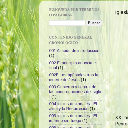
BUSQUEDA POR TERMINOS
Igles
O PALABRAS
CONTENIDO GENERAL
CRONOLÓGICO
001 A modo de introducción
(1)
002 El principio anuncia el
final
(1)
002B Los apóstoles tras la
muerte de Jesús
(1)
003 Gobierno y control de
las congregaciones del siglo
I
(1)
004 Inicios doctrinales : El
alma y la Resurreción
(1)
005 Inicios doctrinales : El
XX, ha
infierno sin fuego
(1)
Pente
006 Inicios doctrinales :