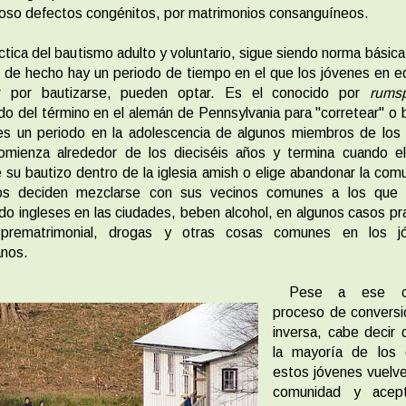
oso defectos congénitos, por matrimonios consanguíneos.
ctica del bautismo adulto y voluntario, sigue siendo norma básica
 de hecho hay un periodo de tiempo en el que los jóvenes en 
ir por bautizarse, pueden optar. Es el conocido por
rumsp
do del término en el alemán de Pennsylvania para "corretear" o b
es un periodo en la adolescencia de algunos miembros de los 
omienza alrededor de los dieciséis años y termina cuando el
 su bautizo dentro de la iglesia amish o elige abandonar la com
os deciden mezclarse con sus vecinos comunes a los que 
do ingleses en las ciudades, beben alcohol, en algunos casos pr
prematrimonial, drogas y otras cosas comunes en los j
nos.
Pese a ese cu
proceso de conversi
inversa, cabe decir
la mayoría de los 
estos jóvenes vuelv
comunidad y acep