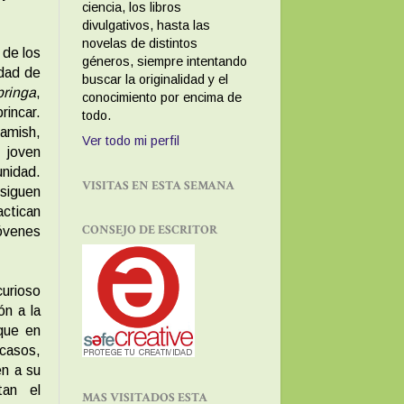
ciencia, los libros
divulgativos, hasta las
novelas de distintos
 de los
géneros, siempre intentando
edad de
buscar la originalidad y el
ringa
,
conocimiento por encima de
rincar.
todo.
amish,
Ver todo mi perfil
 joven
unidad.
VISITAS EN ESTA SEMANA
siguen
actican
CONSEJO DE ESCRITOR
óvenes
rioso
ón a la
 que en
casos,
en a su
tan el
MAS VISITADOS ESTA