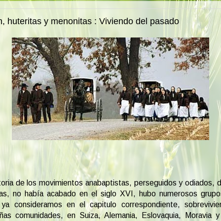
, huteritas y menonitas : Viviendo del pasado
toria de los movimientos anabaptistas, perseguidos y odiados, 
as, no había acabado en el siglo XVI, hubo numerosos grupo
ya consideramos en el capitulo correspondiente, sobrevivie
ñas comunidades, en Suiza, Alemania, Eslovaquia, Moravia y