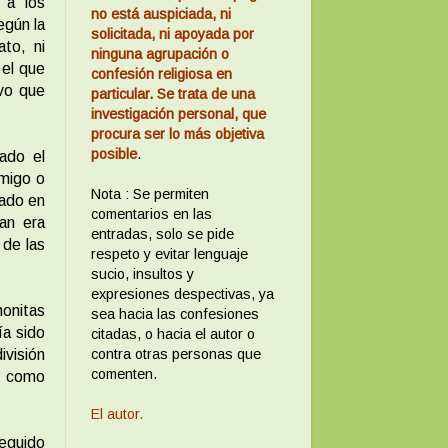
 a los
no está auspiciada, ni
egún la
solicitada, ni apoyada por
to, ni
ninguna agrupación o
 el que
confesión religiosa en
vo que
particular. Se trata de una
investigación personal, que
procura ser lo más objetiva
posible
.
ado el
amigo o
Nota : Se permiten
jado en
comentarios en las
an era
entradas, solo se pide
 de las
respeto y evitar lenguaje
sucio, insultos y
expresiones despectivas, ya
nonitas
sea hacia las confesiones
ía sido
citadas, o hacia el autor o
contra otras personas que
ivisión
comenten.
n como
El autor.
eguido