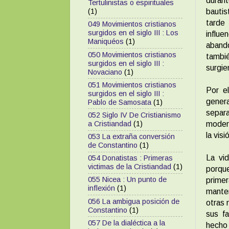
duran
Tertulinistas o espirituales
bautis
(1)
tarde
049 Movimientos cristianos
surgidos en el siglo III : Los
influe
Maniquéos
(1)
abando
050 Movimientos cristianos
tambi
surgidos en el siglo III :
surgie
Novaciano
(1)
051 Movimientos cristianos
Por e
surgidos en el siglo III :
gener
Pablo de Samosata
(1)
separ
052 Siglo IV De Cristianismo
modern
a Cristiandad
(1)
la vis
053 La extraña conversión
de Constantino
(1)
La vi
054 Donatistas : Primeras
victimas de la Cristiandad
(1)
porqu
055 Nicea : Un punto de
prime
inflexión
(1)
manten
056 La ambigua posición de
otras 
Constantino
(1)
sus fa
057 De la dialéctica a la
hecho