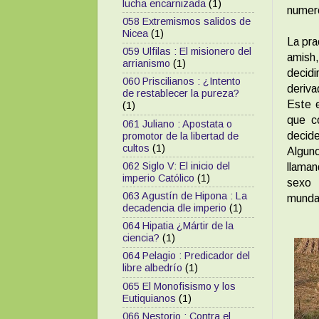
lucha encarnizada
(1)
numer
058 Extremismos salidos de
Nicea
(1)
La pra
059 Ulfilas : El misionero del
amish,
arrianismo
(1)
decid
060 Priscilianos : ¿Intento
deriva
de restablecer la pureza?
Este 
(1)
que c
061 Juliano : Apostata o
decide
promotor de la libertad de
cultos
(1)
Algun
062 Siglo V: El inicio del
llaman
imperio Católico
(1)
sexo 
063 Agustín de Hipona : La
munda
decadencia dle imperio
(1)
064 Hipatia ¿Mártir de la
ciencia?
(1)
064 Pelagio : Predicador del
libre albedrío
(1)
065 El Monofisismo y los
Eutiquianos
(1)
066 Nestorio : Contra el