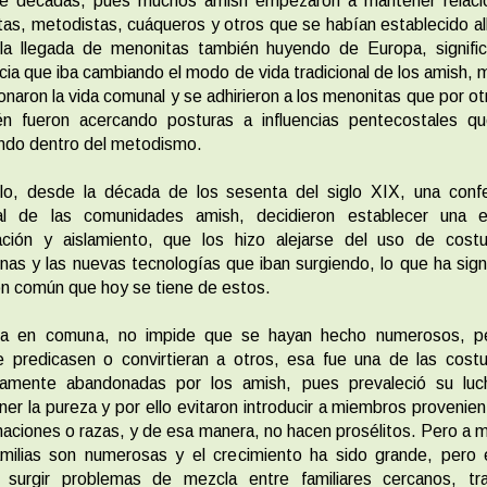
te décadas, pues muchos amish empezaron a mantener relaci
tas, metodistas, cuáqueros y otros que se habían establecido al
 la llegada de menonitas también huyendo de Europa, signific
ncia que iba cambiando el modo de vida tradicional de los amish,
naron la vida comunal y se adhirieron a los menonitas que por ot
én fueron acercando posturas a influencias pentecostales qu
ndo dentro del metodismo.
llo, desde la década de los sesenta del siglo XIX, una confe
al de las comunidades amish, decidieron establecer una es
ación y aislamiento, que los hizo alejarse del uso de cost
as y las nuevas tecnologías que iban surgiendo, lo que ha sign
ión común que hoy se tiene de estos.
da en comuna, no impide que se hayan hecho numerosos, p
e predicasen o convirtieran a otros, esa fue una de las cost
ramente abandonadas por los amish, pues prevaleció su luc
er la pureza y por ello evitaron introducir a miembros provenie
naciones o razas, y de esa manera, no hacen prosélitos. Pero a
milias son numerosas y el crecimiento ha sido grande, pero 
 surgir problemas de mezcla entre familiares cercanos, tr