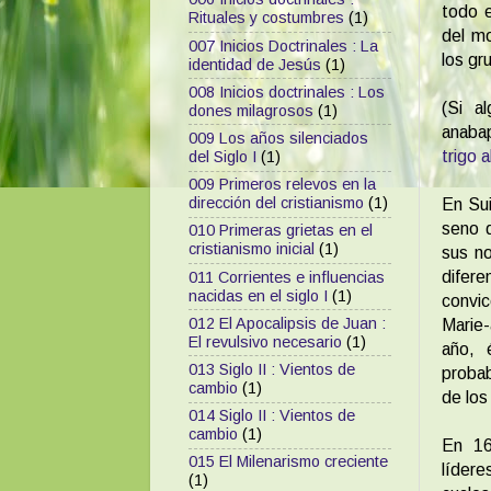
todo e
Rituales y costumbres
(1)
del mo
007 Inicios Doctrinales : La
los gr
identidad de Jesús
(1)
008 Inicios doctrinales : Los
(Si a
dones milagrosos
(1)
anabap
009 Los años silenciados
trigo 
del Siglo I
(1)
009 Primeros relevos en la
dirección del cristianismo
(1)
En Sui
seno d
010 Primeras grietas en el
cristianismo inicial
(1)
sus n
difer
011 Corrientes e influencias
nacidas en el siglo I
(1)
convic
012 El Apocalipsis de Juan :
Marie-
El revulsivo necesario
(1)
año, é
013 Siglo II : Vientos de
probab
cambio
(1)
de los
014 Siglo II : Vientos de
cambio
(1)
En 16
015 El Milenarismo creciente
lídere
(1)