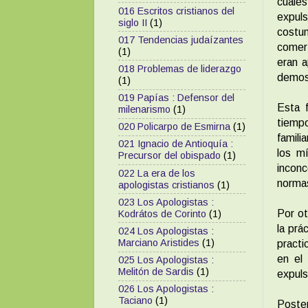
cuale
016 Escritos cristianos del
expuls
siglo II
(1)
costu
017 Tendencias judaízantes
comer 
(1)
eran 
018 Problemas de liderazgo
demost
(1)
019 Papías : Defensor del
Esta 
milenarismo
(1)
tiempo
020 Policarpo de Esmirna
(1)
famili
021 Ignacio de Antioquía :
los m
Precursor del obispado
(1)
inconc
022 La era de los
norma
apologistas cristianos
(1)
023 Los Apologistas :
Por ot
Kodrátos de Corinto
(1)
la prá
024 Los Apologistas :
Marciano Aristides
(1)
practi
en el
025 Los Apologistas :
Melitón de Sardis
(1)
expul
026 Los Apologistas :
Taciano
(1)
Poste