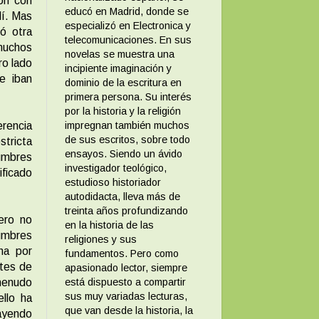
ón con
educó en Madrid, donde se
lí. Mas
especializó en Electronica y
ó otra
telecomunicaciones. En sus
 muchos
novelas se muestra una
ro lado
incipiente imaginación y
e iban
dominio de la escritura en
primera persona. Su interés
por la historia y la religión
rencia
impregnan también muchos
de sus escritos, sobre todo
tricta
ensayos. Siendo un ávido
umbres
investigador teológico,
ificado
estudioso historiador
autodidacta, lleva más de
treinta años profundizando
ero no
en la historia de las
umbres
religiones y sus
ha por
fundamentos. Pero como
ntes de
apasionado lector, siempre
 menudo
está dispuesto a compartir
sus muy variadas lecturas,
ello ha
que van desde la historia, la
ayendo