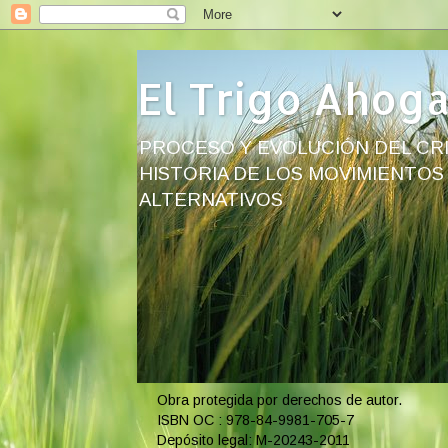
El Trigo Ahog
PROCESO Y EVOLUCIÓN DEL CRI
HISTORIA DE LOS MOVIMIENTOS
ALTERNATIVOS
Obra protegida por derechos de autor.
ISBN OC : 978-84-9981-705-7
Depósito legal: M-20243-2011