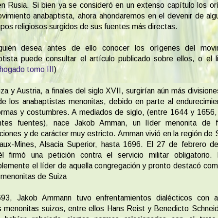
n Rusia. Si bien ya se consideró en un extenso capítulo los o
vimiento anabaptista, ahora ahondaremos en el devenir de al
upos religiosos surgidos de sus fuentes más directas.
lguién desea antes de ello conocer los orígenes del movi
tista puede consultar el artículo publicado sobre ellos, o el 
ahogado tomo III
)
za y Austria, a finales del siglo XVII, surgirían aún más divisione
e los anabaptistas menonitas, debido en parte al endurecimi
ormas y costumbres. A mediados de siglo, (entre 1644 y 1656,
entes fuentes), nace Jakob Amman, un líder menonita de f
ciones y de carácter muy estricto. Amman vivió en la región de 
aux-Mines, Alsacia Superior, hasta 1696. El 27 de febrero d
l firmó una petición contra el servicio militar obligatorio.
lemente el líder de aquella congregación y pronto destacó com
 menonitas de Suiza
93, Jakob Ammann tuvo enfrentamientos dialécticos con a
s menonitas suizos, entre ellos Hans Reist y Benedicto Schneid