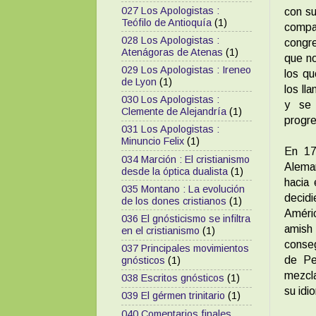
027 Los Apologistas :
con su
Teófilo de Antioquía
(1)
compañ
028 Los Apologistas :
congre
Atenágoras de Atenas
(1)
que no
029 Los Apologistas : Ireneo
los qu
de Lyon
(1)
los ll
030 Los Apologistas :
y se 
Clemente de Alejandría
(1)
progre
031 Los Apologistas :
Minuncio Felix
(1)
En 17
034 Marción : El cristianismo
Alema
desde la óptica dualista
(1)
hacia 
035 Montano : La evolución
decidi
de los dones cristianos
(1)
Améric
036 El gnósticismo se infiltra
amish 
en el cristianismo
(1)
conseg
037 Principales movimientos
de Pe
gnósticos
(1)
mezcl
038 Escritos gnósticos
(1)
su idi
039 El gérmen trinitario
(1)
040 Comentarios finales