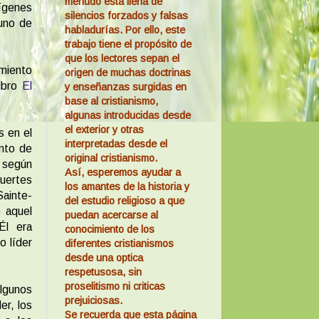
menudo está llena de
rígenes
silencios forzados y falsas
guno de
habladurías. Por ello, este
trabajo tiene el propósito de
que los lectores sepan el
miento
origen de muchas doctrinas
libro
El
y enseñanzas surgidas en
base al cristianismo,
algunas introducidas desde
el exterior y otras
s en el
interpretadas desde el
ento de
original cristianismo.
 según
Así, esperemos ayudar a
uertes
los amantes de la historia y
Sainte-
del estudio religioso a que
e aquel
puedan acercarse al
 Él era
conocimiento de los
o líder
diferentes cristianismos
desde una optica
respetusosa, sin
proselitismo ni criticas
lgunos
prejuiciosas.
er, los
Se recuerda que esta página