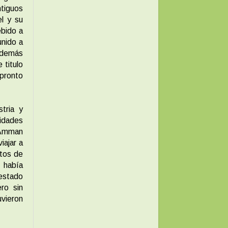
ntiguos
el y su
ebido a
unido a
s demás
 titulo
pronto
tria y
idades
e Amman
iajar a
ntos de
, había
 estado
ro sin
vieron