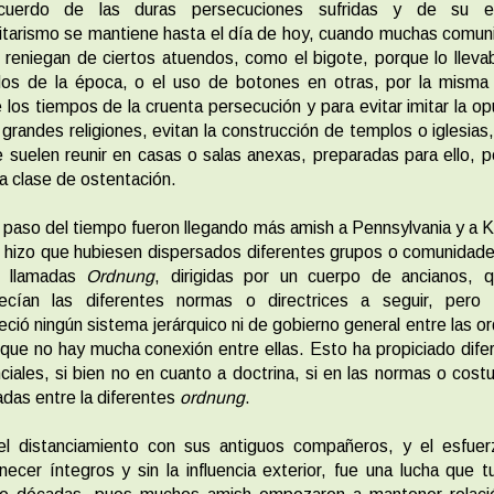
cuerdo de las duras persecuciones sufridas y de su es
litarismo se mantiene hasta el día de hoy, cuando muchas comu
 reniegan de ciertos atuendos, como el bigote, porque lo lleva
dos de la época, o el uso de botones en otras, por la misma 
los tiempos de la cruenta persecución y para evitar imitar la op
 grandes religiones, evitan la construcción de templos o iglesias,
 suelen reunir en casas o salas anexas, preparadas para ello, p
a clase de ostentación.
 paso del tiempo fueron llegando más amish a Pennsylvania y a 
 hizo que hubiesen dispersados diferentes grupos o comunidad
n llamadas
Ordnung
, dirigidas por un cuerpo de ancianos, q
lecían las diferentes normas o directrices a seguir, pero
eció ningún sistema jerárquico ni de gobierno general entre las o
 que no hay mucha conexión entre ellas. Esto ha propiciado dife
ciales, si bien no en cuanto a doctrina, si en las normas o cos
das entre la diferentes
ordnung
.
el distanciamiento con sus antiguos compañeros, y el esfuer
ecer íntegros y sin la influencia exterior, fue una lucha que t