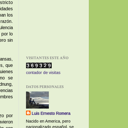
tricto
nidades
ban los
razón.
ulencia
 por lo
ero sin
VISITANTES ESTE AÑO
Kansas,
es, que
uienes
contador de visitas
 no se
rdnung,
DATOS PERSONALES
rencias
tumbres
Luis Ernesto Romera
zo por
Nacido en America, pero
uvieron
nacionalizado español, se