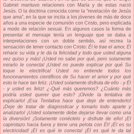
Gabriel mantuvo relaciones con María y de estas nació
Jesús. O la doctrina conocida como la “revelación de Jesús
que ama”, en la que se incita a los jóvenes de más de doce
años a una especie de comunión con Cristo, pero explicada
a modo de relación sexual. En algunos casos la forma de
presentar el mensaje tenía un lenguaje que se daba a
interpretaciones con un doble sentido, así recrea la
sensación de tener contacto con Cristo:
Él le trae el amor, Él
rehace su vida y le da la felicidad y todo que usted alguna
vez quiso y más! ¡Usted no sabe por qué, pero solamente
mirarlo le conecta! ¡Usted no puede explicar por qué Su
toque le electrifica! Usted no entiende todos los
funcionamientos científicos de Su hacer el amor y por qué
esto le hace tan feliz. ¡Usted solamente disfruta de ello - y Él
- y usted es feliz! ¿-Qué más queremos? ¿Cuánto más
podría usted querer que esto? ¡Olvide la tentativa de
explicarlo! ¡Esa Tentativa hace que deje de entenderlo!
¡Deje de tratar de diagnosticar y tomarlo todo aparte y
analizarlo! ¡Usted solamente debe dejarse llevar como una
la diversión! ¡Solamente conéctelo y disfrute de ello! ¡El
capirotazo hacia fuera y tiene una pelota con Él! ¡Él es su
electricidad! ¡Él es qué le conecta! ¡Él es qué le da tal