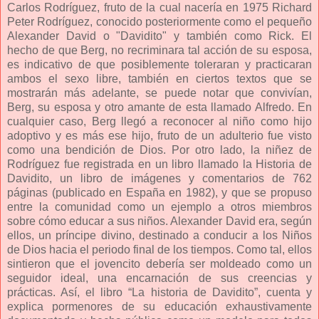
Carlos Rodríguez, fruto de la cual nacería en 1975 Richard
Peter Rodríguez, conocido posteriormente como el pequeño
Alexander David o "Davidito" y también como Rick. El
hecho de que Berg, no recriminara tal acción de su esposa,
es indicativo de que posiblemente toleraran y practicaran
ambos el sexo libre, también en ciertos textos que se
mostrarán más adelante, se puede notar que convivían,
Berg, su esposa y otro amante de esta llamado Alfredo. En
cualquier caso, Berg llegó a reconocer al niño como hijo
adoptivo y es más ese hijo, fruto de un adulterio fue visto
como una bendición de Dios. Por otro lado, la niñez de
Rodríguez fue registrada en un libro llamado la Historia de
Davidito, un libro de imágenes y comentarios de 762
páginas (publicado en España en 1982), y que se propuso
entre la comunidad como un ejemplo a otros miembros
sobre cómo educar a sus niños. Alexander David era, según
ellos, un príncipe divino, destinado a conducir a los Niños
de Dios hacia el periodo final de los tiempos. Como tal, ellos
sintieron que el jovencito debería ser moldeado como un
seguidor ideal, una encarnación de sus creencias y
prácticas. Así, el libro “La historia de Davidito”, cuenta y
explica pormenores de su educación exhaustivamente