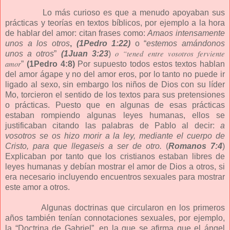
Lo más curioso es que a menudo apoyaban sus
prácticas y teorías en textos bíblicos, por ejemplo a la hora
de hablar del amor: citan frases como:
Amaos intensamente
unos a los otros
,
(1Pedro 1:22)
o “
estemos amándonos
o “tened entre vosotros ferviente
unos a otros
”
(1Juan 3:23
)
amor
”
(1Pedro 4:8)
Por supuesto todos estos textos hablan
del amor ágape y no del amor eros, por lo tanto no puede ir
ligado al sexo, sin embargo los niños de Dios con su líder
Mo, torcieron el sentido de los textos para sus pretensiones
o prácticas. Puesto que en algunas de esas prácticas
estaban rompiendo algunas leyes humanas, ellos se
justificaban citando las palabras de Pablo al decir:
a
vosotros se os hizo morir a la ley, mediante el cuerpo de
Cristo, para que llegaseis a ser de otro.
(
Romanos 7:4
)
Explicaban por tanto que los cristianos estaban libres de
leyes humanas y debían mostrar el amor de Dios a otros, si
era necesario incluyendo encuentros sexuales para mostrar
este amor a otros.
Algunas doctrinas que circularon en los primeros
años también tenían connotaciones sexuales, por ejemplo,
la “Doctrina de Gabriel”, en la que se afirma que el ángel