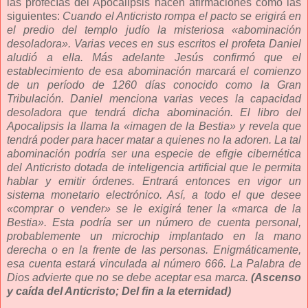
las profecías del Apocalipsis hacen afirmaciones como las
siguientes:
Cuando el Anticristo rompa el pacto se erigirá en
el predio del templo judío la misteriosa «abominación
desoladora». Varias veces en sus escritos el profeta Daniel
aludió a ella. Más adelante Jesús confirmó que el
establecimiento de esa abominación marcará el comienzo
de un período de 1260 días conocido como la Gran
Tribulación. Daniel menciona varias veces la capacidad
desoladora que tendrá dicha abominación. El libro del
Apocalipsis la llama la «imagen de la Bestia» y revela que
tendrá poder para hacer matar a quienes no la adoren. La tal
abominación podría ser una especie de efigie cibernética
del Anticristo dotada de inteligencia artificial que le permita
hablar y emitir órdenes. Entrará entonces en vigor un
sistema monetario electrónico. Así, a todo el que desee
«comprar o vender» se le exigirá tener la «marca de la
Bestia». Esta podría ser un número de cuenta personal,
probablemente un microchip implantado en la mano
derecha o en la frente de las personas. Enigmáticamente,
esa cuenta estará vinculada al número 666. La Palabra de
Dios advierte que no se debe aceptar esa marca.
(Ascenso
y caída del Anticristo; Del fin a la eternidad)