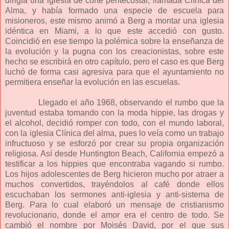
dirigía una iglesia de corte pentecostal, llamada Clínica del
Alma, y había formado una especie de escuela para
misioneros, este mismo animó a Berg a montar una iglesia
idéntica en Miami, a lo que este accedió con gusto.
Coincidió en ese tiempo la polémica sobre la enseñanza de
la evolución y la pugna con los creacionistas, sobre este
hecho se escribirá en otro capítulo, pero el caso es que Berg
luchó de forma casi agresiva para que el ayuntamiento no
permitiera enseñar la evolución en las escuelas.
Llegado el año 1968, observando el rumbo que la
juventud estaba tomando con la moda hippie, las drogas y
el alcohol, decidió romper con todo, con el mundo laboral,
con la iglesia Clínica del alma, pues lo veía como un trabajo
infructuoso y se esforzó por crear su propia organización
religiosa. Así desde Huntington Beach, California empezó a
testificar a los hippies que encontraba vagando si rumbo.
Los hijos adolescentes de Berg hicieron mucho por atraer a
muchos convertidos, trayéndolos al café donde ellos
escuchaban los sermones anti-iglesia y anti-sistema de
Berg. Para lo cual elaboró un mensaje de cristianismo
revolucionario, donde el amor era el centro de todo. Se
cambió el nombre por Moisés David, por el que sus