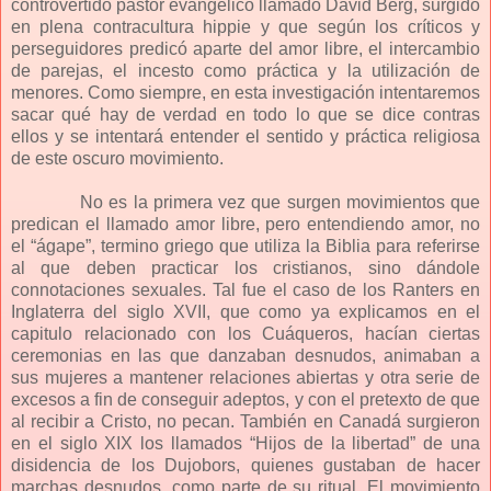
controvertido pastor evangélico llamado David Berg, surgido
en plena contracultura hippie y que según los críticos y
perseguidores predicó aparte del amor libre, el intercambio
de parejas, el incesto como práctica y la utilización de
menores. Como siempre, en esta investigación intentaremos
sacar qué hay de verdad en todo lo que se dice contras
ellos y se intentará entender el sentido y práctica religiosa
de este oscuro movimiento.
No es la primera vez que surgen movimientos que
predican el llamado amor libre, pero entendiendo amor, no
el “ágape”, termino griego que utiliza la Biblia para referirse
al que deben practicar los cristianos, sino dándole
connotaciones sexuales. Tal fue el caso de los Ranters en
Inglaterra del siglo XVII, que como ya explicamos en el
capitulo relacionado con los Cuáqueros, hacían ciertas
ceremonias en las que danzaban desnudos, animaban a
sus mujeres a mantener relaciones abiertas y otra serie de
excesos a fin de conseguir adeptos, y con el pretexto de que
al recibir a Cristo, no pecan. También en Canadá surgieron
en el siglo XIX los llamados “Hijos de la libertad” de una
disidencia de los Dujobors, quienes gustaban de hacer
marchas desnudos, como parte de su ritual. El movimiento