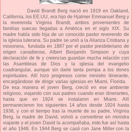
David Brandt Berg nació en 1919 en Oakland,
California, los EE.UU, era hijo de Hjalmer Emmanuel Berg y
la reverenda Virginia Brandt, ambos provenientes de
familias suecas llegadas a América en el siglo XIX. Su
madre había sido hija de un conocido pastor reverendo de
la iglesia luterana. Su padre se unió a la Alianza Cristiana y
misionera,
fundada en 1887 por el pastor presbiteriano de
origen canadiense, Albert Benjamín Simpson y cuya
declaración de fe y creencias guardan mucha relación con
las Asambleas de Dios y la iglesia del evangelio
cuadrangular, aunque sin darle tanta pompa a los dones
espirituales. Allí hizo progresos como ministro itinerante,
encargándose de dirigir varias iglesias en Miami, Florida.
De esa manera el joven Berg, creció en ese ambiente
religioso, viajando con sus padres cuando eran itinerantes,
hasta que en 1924 se instalaron en Miami. Allí
permanecieron los siguientes 14 años desde 1924 hasta
1938, y con el tiempo tras la muerte de su padre, Virginia
Berg, la madre de David, volvió a convertirse en ministra
viajante y el joven David la acompañaba, esto fue así hasta
el año 1948. En 1944 Berg se casó con Jane Miller con la