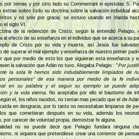
as por temas y por otro lado su Commentarii in epistolas S. Pau
 extrae sobre todo su doctrina sobre la salvación individual al
éritos y no solo por gracia, se estuvo usando en Irlanda has
o el siglo VI.
trina de la redención de Cristo, según la entendió Pelagio,
da al efecto de su enseñanza en el individuo que se acerca a su pa
emplo de Cristo por su vida y muerte, así Jesús fue salvador
o de superar el mal ejemplo y enseñanza de nuestro primer pad
r que por medio de esto los que siguieran esta enseñanza y 
asen la salvación que Adán no tuvo. Alegaba Pelagio : "
Por justif
nte la sola fe hemos sido indudablemente limpiados de nu
os personales" de esa manera por medio de la fe indivi
nal en su palabra y el seguir su ejemplo se puede adqui
ión y la vida eterna.
No aceptaba por ello el bautismo de inf
egún el, los niños nacidos, no tenían mas pecado que el de Adá
caída en desgracia, por lo tanto no necesitaban limpiarse de p
 los que cometieran después en su vida, además los neona
, por carecer de voluntad propia, demostrar fe alguna.
alidad no se puede decir que Pelagio fundara ninguna cl
anismo, ni siquiera que pretendiese crear una corriente de pens