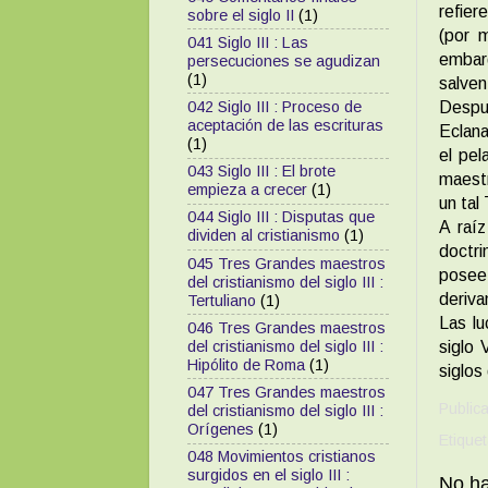
refier
sobre el siglo II
(1)
(por m
041 Siglo III : Las
embar
persecuciones se agudizan
(1)
salven,
Despu
042 Siglo III : Proceso de
aceptación de las escrituras
Eclana
(1)
el pel
043 Siglo III : El brote
maestr
empieza a crecer
(1)
un tal
044 Siglo III : Disputas que
A raíz
dividen al cristianismo
(1)
doctri
045 Tres Grandes maestros
posee
del cristianismo del siglo III :
deriva
Tertuliano
(1)
Las lu
046 Tres Grandes maestros
del cristianismo del siglo III :
siglo
Hipólito de Roma
(1)
siglos
047 Tres Grandes maestros
Public
del cristianismo del siglo III :
Orígenes
(1)
Etique
048 Movimientos cristianos
surgidos en el siglo III :
No ha