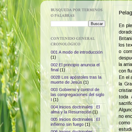
BUSQUEDA POR TERMINOS
Pelag
O PALABRAS
En ple
dorado
CONTENIDO GENERAL
Britan
CRONOLÓGICO
los te
o com
001 A modo de introducción
(1)
despué
la arr
002 El principio anuncia el
final
(1)
con fl
002B Los apóstoles tras la
En el 
muerte de Jesús
(1)
la Gra
003 Gobierno y control de
cristi
las congregaciones del siglo
toda 
I
(1)
sacrifi
004 Inicios doctrinales : El
Alguno
alma y la Resurreción
(1)
no enc
005 Inicios doctrinales : El
como l
infierno sin fuego
(1)
estudi
006 Inicios doctrinales :