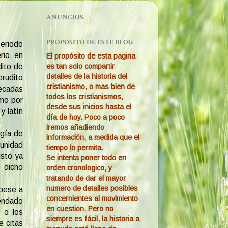
ANUNCIOS
PRÓPOSITO DE ESTE BLOG
periodo
rio, en
El propósito de esta pagina
es tan solo compartir
dito de
detalles de la historia del
erudito
cristianismo, o mas bien de
écadas
todos los cristianismos,
omo por
desde sus inicios hasta el
y latín
día de hoy. Poco a poco
iremos añadiendo
ogía de
información, a medida que el
munidad
tiempo lo permita.
isto ya
Se intenta poner todo en
 dicho
orden cronologico, y
tratando de dar el mayor
numero de detalles posibles
 pese a
concernientes al movimiento
mendado
en cuestion. Pero no
o o los
siempre es fácil, la historia a
e citas