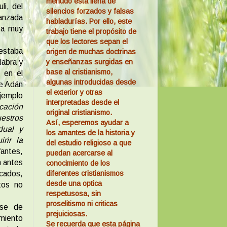
menudo está llena de
li, del
silencios forzados y falsas
canzada
habladurías. Por ello, este
ta muy
trabajo tiene el propósito de
que los lectores sepan el
 estaba
origen de muchas doctrinas
y enseñanzas surgidas en
labra y
base al cristianismo,
 en el
algunas introducidas desde
re Adán
el exterior y otras
ejemplo
interpretadas desde el
icación
original cristianismo.
estros
Así, esperemos ayudar a
dual y
los amantes de la historia y
rir la
del estudio religioso a que
antes,
puedan acercarse al
n antes
conocimiento de los
diferentes cristianismos
ecados,
desde una optica
tos no
respetusosa, sin
proselitismo ni criticas
ase de
prejuiciosas.
amiento
Se recuerda que esta página