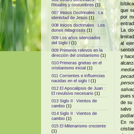
bíblic
Rituales y costumbres
(1)
que se
007 Inicios Doctrinales : La
por m
identidad de Jesús
(1)
entrad
008 Inicios doctrinales : Los
La doc
dones milagrosos
(1)
limita
009 Los años silenciados
del Siglo I
(1)
al ej
sentid
009 Primeros relevos en la
dirección del cristianismo
(1)
y hace
alcanz
010 Primeras grietas en el
cristianismo inicial
(1)
media
011 Corrientes e influencias
pecad
nacidas en el siglo I
(1)
perso
012 El Apocalipsis de Juan :
salvac
El revulsivo necesario
(1)
pues s
013 Siglo II : Vientos de
de su 
cambio
(1)
salvo
014 Siglo II : Vientos de
podían
cambio
(1)
En re
015 El Milenarismo creciente
cristi
(1)