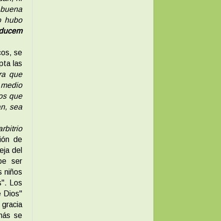
n buena
o hubo
aducem
cos, se
pta las
ra que
r medio
dos que
an, sea
rbitrio
ión de
eja del
be ser
s niños
s". Los
e Dios"
 gracia
emás se