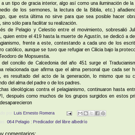
e a un tipo de gracia interior, algo así como una iluminación de l
edio de los sermones, la lectura de la Biblia, etc.) añadien
go, que esta última no sirve para que sea posible hacer obr
 sino sólo para facilitar su realización.
és de Pelagio y Celestio entre el movimiento, sobresalió Jul
, quien entre el 419 hasta la muerte de Agustín, se dedicó a d
agianismo, frente a este, contestando a cada uno de los escri
o católico, aunque se tuvo que refugiar en Cilicia bajo la protec
 Teodoro de Mopsuestia.
 del concilio de Calcedonia del año 451 surge el Traduciani
na relacionada que afirma que el alma personal que cada ser
, es resultado del acto de la generación, lo mismo que su c
ndo del alma del padre o de los padres.
chas ideológicas contra el pelagianismo, continuaron hasta ent
 VI, después como muchos de los grupos surgidos en estos pr
 desaparecieron
ado por
Luis Ernesto Romera
tas:
064 Pelagio : Predicador del libre albedrío
y comentarios: