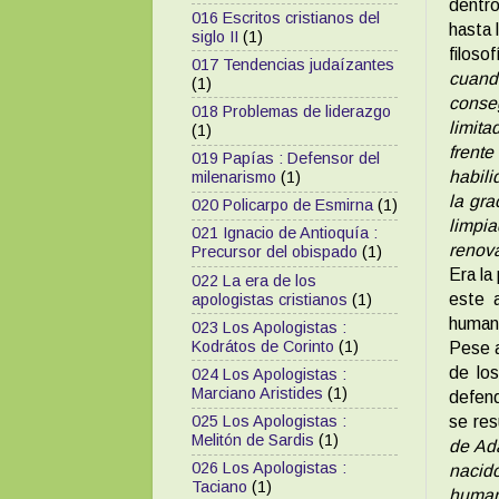
dentro
016 Escritos cristianos del
hasta 
siglo II
(1)
filoso
017 Tendencias judaízantes
cuando
(1)
conseg
018 Problemas de liderazgo
limita
(1)
frent
019 Papías : Defensor del
habili
milenarismo
(1)
la gra
020 Policarpo de Esmirna
(1)
limpia
021 Ignacio de Antioquía :
renova
Precursor del obispado
(1)
Era la
022 La era de los
este 
apologistas cristianos
(1)
human
023 Los Apologistas :
Kodrátos de Corinto
(1)
Pese a
de los
024 Los Apologistas :
Marciano Aristides
(1)
defend
se re
025 Los Apologistas :
Melitón de Sardis
(1)
de Adá
026 Los Apologistas :
nacid
Taciano
(1)
humani