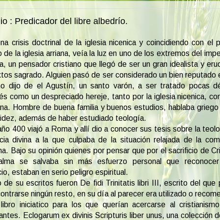
io : Predicador del libre albedrío.
na crisis doctrinal de la iglesia nicenica y coincidiendo con el 
 de la iglesia arriana, veía la luz en uno de los extremos del impe
ia, un pensador cristiano que llegó de ser un gran idealista y eru
xtos sagrado. Alguien pasó de ser considerado un bien reputado 
o dijo de el Agustín, un santo varón, a ser tratado pocas d
s como un despreciado hereje, tanto por la iglesia nicenica, c
iana. Hombre de buena familia y buenos estudios, hablaba griego 
uidez, además de haber estudiado teología.
año 400 viajó a Roma y allí dio a conocer sus tesis sobre la teol
cia divina a la que culpaba de la situación relajada de la co
ana. Bajo su opinión quienes por pensar que por el sacrificio de Cr
alma se salvaba sin más esfuerzo personal que reconocer
cio, estaban en serio peligro espiritual.
 de su escritos fueron De fidi Trinitatis libri III, escrito del que
ontrarse ningún resto, en su día al parecer era utilizado o reco
ibro iniciatico para los que querían acercarse al cristianism
antes. Eclogarum ex divinis Scripturis liber unus, una colección d