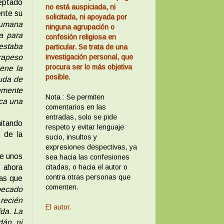
ceptado
no está auspiciada, ni
ente su
solicitada, ni apoyada por
humana
ninguna agrupación o
ma para
confesión religiosa en
 estaba
particular. Se trata de una
investigación personal, que
trapeso
procura ser lo más objetiva
ene la
posible
.
yuda de
lemente
Nota : Se permiten
ica una
comentarios en las
entradas, solo se pide
mitando
respeto y evitar lenguaje
 de la
sucio, insultos y
expresiones despectivas, ya
ue unos
sea hacia las confesiones
citadas, o hacia el autor o
o ahora
contra otras personas que
nas que
comenten.
pecado
 recién
El autor.
da. La
dán, ni