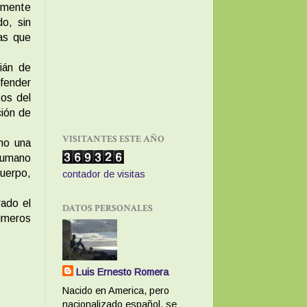
a mente
do, sin
as que
ián de
efender
tos del
ción de
VISITANTES ESTE AÑO
smo una
 humano
uerpo,
contador de visitas
rado el
DATOS PERSONALES
imeros
Luis Ernesto Romera
Nacido en America, pero
nacionalizado español, se