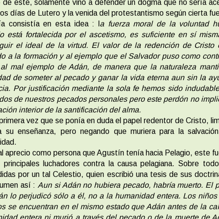
 de este, solamente vino a defender un dogma que no sería a
los días de Lutero y la venida del protestantismo según cierta fu
fía consistía en esta idea : l
a fuerza moral de la voluntad 
 está fortalecida por el ascetismo, es suficiente en sí mis
uir el ideal de la virtud. El valor de la redención de Cristo
do a la formación y al ejemplo que el Salvador puso como con
e al mal ejemplo de Adán, de manera que la naturaleza manti
dad de someter al pecado y ganar la vida eterna aun sin la a
cia. Por justificación mediante la sola fe hemos sido indudab
dos de nuestros pecados personales pero este perdón no impl
ción interior de la santificación del alma.
 primera vez que se ponía en duda el papel redentor de Cristo, li
a su enseñanza, pero negando que muriera para la salvación
idad.
l aprecio como persona que Agustín tenía hacia Pelagio, este f
 principales luchadores contra la causa pelagiana. Sobre tod
idas por un tal Celestio, quien escribió una tesis de sus doctri
sumen así :
Aun si Adán no hubiera pecado, habría muerto. El 
n lo perjudicó sólo a él, no a la humanidad entera. Los niños
os se encuentran en el mismo estado que Adán antes de la caí
dad entera ni murió a través del pecado o de la muerte de A