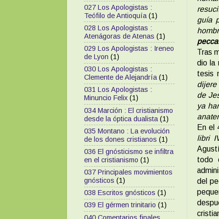
027 Los Apologistas :
resuci
Teófilo de Antioquía
(1)
guía 
028 Los Apologistas :
hombr
Atenágoras de Atenas
(1)
peccat
029 Los Apologistas : Ireneo
Tras m
de Lyon
(1)
dio la
030 Los Apologistas :
tesis 
Clemente de Alejandría
(1)
dijere
031 Los Apologistas :
de Jes
Minuncio Felix
(1)
ya han
034 Marción : El cristianismo
anate
desde la óptica dualista
(1)
En el 
035 Montano : La evolución
libri I
de los dones cristianos
(1)
Agustí
036 El gnósticismo se infiltra
todo 
en el cristianismo
(1)
admini
037 Principales movimientos
gnósticos
(1)
del pe
pequeñ
038 Escritos gnósticos
(1)
despué
039 El gérmen trinitario
(1)
cristi
040 Comentarios finales