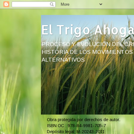
El Trigo Ahog
PROCESO Y EVOLUCIÓN DEL CRI
HISTORIA DE LOS MOVIMIENTOS
ALTERNATIVOS
Obra protegida por derechos de autor.
ISBN OC : 978-84-9981-705-7
Depósito legal: M-20243-2011