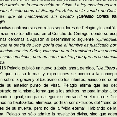
tó a través de la resurrección de Cristo. La ley mosaica es ta
para el cielo como el Evangelio. Antes de la venida de Crist
es que se mantuvieron sin pecado (
Celestio Contra tr
i"
)
uchas controversias entre los seguidores de Pelagio y los católi
 razón a estos últimos, en el Concilio de Cartago, donde se ace
mas cercanas a Agustín al determinar lo siguiente :
Quienquie
 que la gracia de Dios, por la que el hombre es justificado po
ucristo nuestro Señor, vale solo para la remisión de los peca
 sido cometidos, pero no como auxilio, para que no se comet
ma
416 Pelagio publicó un nuevo trabajo, ahora perdido, "
De libero a
V"
que, en su formas y expresiones se acerca a la concepc
n sobre la gracia y el bautismo de los infantes, aunque no se al
de su anterior punto de vista, Pelagio afirma que les de
strado en la misma forma que a los adultos, no para limpiar a lo
cado original, sino para asegurar su entrada "en el reino de Dio
os no bautizados, afirmaba, podrían ser excluidos del "reino d
s de su muerte, pero no de la "vida eterna". Hablando de la
ana, Pelagio no sólo admite la revelación divina, sino que ad