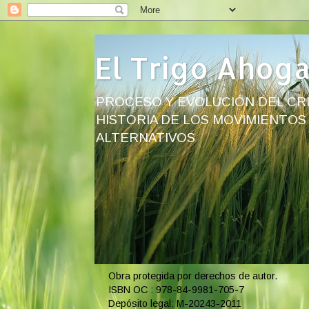
El Trigo Ahog
PROCESO Y EVOLUCIÓN DEL CRI
HISTORIA DE LOS MOVIMIENTOS
ALTERNATIVOS
Obra protegida por derechos de autor.
ISBN OC : 978-84-9981-705-7
Depósito legal: M-20243-2011