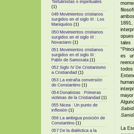
Tertulinistas o espirituales
moment
(1)
filoso
049 Movimientos cristianos
ambos 
surgidos en el siglo III : Los
1891,
Maniquéos
(1)
interp
050 Movimientos cristianos
opuest
surgidos en el siglo III :
Novaciano
(1)
tales
"Princ
051 Movimientos cristianos
surgidos en el siglo III :
es un
Pablo de Samosata
(1)
reenca
052 Siglo IV De Cristianismo
todos 
a Cristiandad
(1)
Entend
053 La extraña conversión
human
de Constantino
(1)
interp
054 Donatistas : Primeras
mayor
victimas de la Cristiandad
(1)
Algun
055 Nicea : Un punto de
Sabid
inflexión
(1)
Sanida
056 La ambigua posición de
Constantino
(1)
La Esc
057 De la dialéctica a la