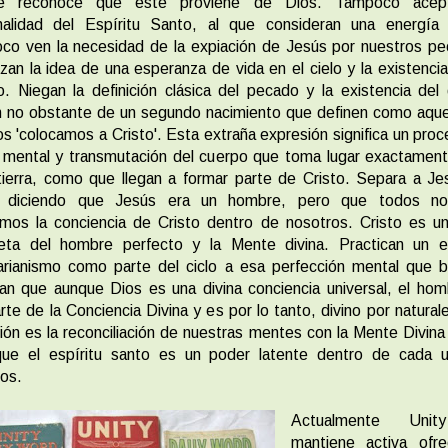
e reconoce que este proviene de Dios. Tampoco acep
nalidad del Espíritu Santo, al que consideran una energía d
co ven la necesidad de la expiación de Jesús por nuestros pe
an la idea de una esperanza de vida en el cielo y la existenci
no. Niegan la definición clásica del pecado y la existencia del 
 no obstante de un segundo nacimiento que definen como aque
os 'colocamos a Cristo'. Esta extraña expresión significa un pro
 mental y transmutación del cuerpo que toma lugar exactamen
tierra, como que llegan a formar parte de Cristo. Separa a J
o diciendo que Jesús era un hombre, pero que todos no
mos la conciencia de Cristo dentro de nosotros. Cristo es un
eta del hombre perfecto y la Mente divina. Practican un es
arianismo como parte del ciclo a esa perfección mental que b
n que aunque Dios es una divina conciencia universal, el ho
rte de la Conciencia Divina y es por lo tanto, divino por natural
ión es la reconciliación de nuestras mentes con la Mente Divina 
que el espíritu santo es un poder latente dentro de cada 
ros.
Actualmente Uni
mantiene activa ofre