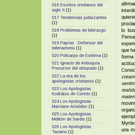
afirm
016 Escritos cristianos del
siglo II
(1)
interd
quiere
017 Tendencias judaízantes
(1)
procla
lo bu
018 Problemas de liderazgo
(1)
Pensa
019 Papías : Defensor del
experi
milenarismo
(1)
que ha
020 Policarpo de Esmirna
(1)
forma
021 Ignacio de Antioquía :
actitu
Precursor del obispado
(1)
Consid
022 La era de los
cream
apologistas cristianos
(1)
senti
023 Los Apologistas :
reali
Kodrátos de Corinto
(1)
materi
024 Los Apologistas :
movim
Marciano Aristides
(1)
organi
025 Los Apologistas :
ejemp
Melitón de Sardis
(1)
Myrtle
026 Los Apologistas :
una ma
Taciano
(1)