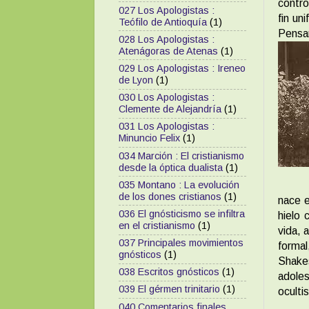
contro
027 Los Apologistas :
fin un
Teófilo de Antioquía
(1)
Pensa
028 Los Apologistas :
Atenágoras de Atenas
(1)
029 Los Apologistas : Ireneo
de Lyon
(1)
030 Los Apologistas :
Clemente de Alejandría
(1)
031 Los Apologistas :
Minuncio Felix
(1)
034 Marción : El cristianismo
desde la óptica dualista
(1)
035 Montano : La evolución
de los dones cristianos
(1)
nace e
036 El gnósticismo se infiltra
hielo 
en el cristianismo
(1)
vida, 
037 Principales movimientos
formal
gnósticos
(1)
Shake
038 Escritos gnósticos
(1)
adoles
039 El gérmen trinitario
(1)
ocult
040 Comentarios finales