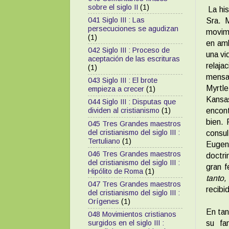
sobre el siglo II
(1)
La his
041 Siglo III : Las
Sra. 
persecuciones se agudizan
movimi
(1)
en amb
042 Siglo III : Proceso de
una vi
aceptación de las escrituras
relaj
(1)
mensaj
043 Siglo III : El brote
Myrtl
empieza a crecer
(1)
Kansas
044 Siglo III : Disputas que
encont
dividen al cristianismo
(1)
bien.
045 Tres Grandes maestros
del cristianismo del siglo III :
consul
Tertuliano
(1)
Eugen
046 Tres Grandes maestros
doctri
del cristianismo del siglo III :
gran f
Hipólito de Roma
(1)
tanto
047 Tres Grandes maestros
recibi
del cristianismo del siglo III :
Orígenes
(1)
En tan
048 Movimientos cristianos
su fa
surgidos en el siglo III :