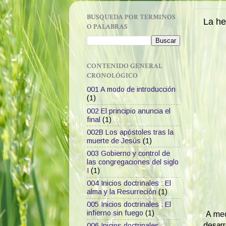
BUSQUEDA POR TERMINOS
La he
O PALABRAS
CONTENIDO GENERAL
CRONOLÓGICO
001 A modo de introducción
(1)
002 El principio anuncia el
final
(1)
002B Los apóstoles tras la
muerte de Jesús
(1)
003 Gobierno y control de
las congregaciones del siglo
I
(1)
004 Inicios doctrinales : El
alma y la Resurreción
(1)
005 Inicios doctrinales : El
infierno sin fuego
(1)
A medi
desarr
006 Inicios doctrinales :