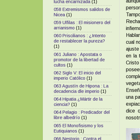
aunqu
lucha encarnizada
(1)
perso
058 Extremismos salidos de
Tampo
Nicea
(1)
Rechaz
059 Ulfilas : El misionero del
arrianismo
(1)
infier
Hablan
060 Priscilianos : ¿Intento
de restablecer la pureza?
cual n
(1)
ajuste
061 Juliano : Apostata o
en la 
promotor de la libertad de
Crist
cultos
(1)
posee
062 Siglo V: El inicio del
compl
imperio Católico
(1)
veget
063 Agustín de Hipona : La
Enseña
decadencia dle imperio
(1)
una pa
064 Hipatia ¿Mártir de la
expiac
ciencia?
(1)
dice 
064 Pelagio : Predicador del
nosot
libre albedrío
(1)
065 El Monofisismo y los
Eutiquianos
(1)
066 Nestorio : Contra el