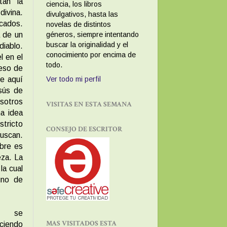
tan la
ciencia, los libros
ivina.
divulgativos, hasta las
cados.
novelas de distintos
a de un
géneros, siempre intentando
buscar la originalidad y el
diablo.
conocimiento por encima de
l en el
todo.
ceso de
Ver todo mi perfil
te aquí
esús de
sotros
VISITAS EN ESTA SEMANA
a idea
tricto
CONSEJO DE ESCRITOR
uscan.
mbre es
eza. La
la cual
uno de
ty se
MAS VISITADOS ESTA
ciendo