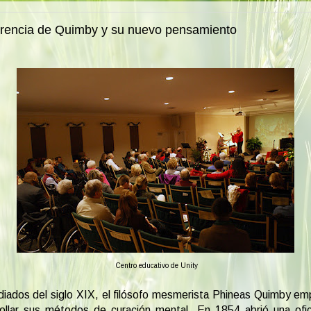
rencia de Quimby y su nuevo pensamiento
Centro educativo de Unity
ados del siglo XIX, el filósofo mesmerista Phineas Quimby e
ollar sus métodos de curación mental. En 1854 abrió una ofi