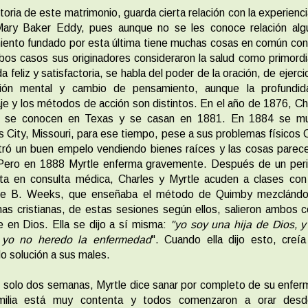
toria de este matrimonio, guarda cierta relación con la experienci
Mary Baker Eddy, pues aunque no se les conoce relación algu
ento fundado por esta última tiene muchas cosas en común con
os casos sus originadores consideraron la salud como primordi
da feliz y satisfactoria, se habla del poder de la oración, de ejerci
ación mental y cambio de pensamiento, aunque la profundid
e y los métodos de acción son distintos. En el año de 1876, Ch
e se conocen en Texas y se casan en 1881. En 1884 se m
 City, Missouri, para ese tiempo, pese a sus problemas físicos 
ró un buen empelo vendiendo bienes raíces y las cosas parece
 Pero en 1888 Myrtle enferma gravemente. Después de un peri
ta en consulta médica, Charles y Myrtle acuden a clases con
e B. Weeks, que enseñaba el método de Quimby mezclándo
nas cristianas, de estas sesiones según ellos, salieron ambos 
e en Dios. Ella se dijo a sí misma:
"yo soy una hija de Dios, y
, yo no heredo la enfermedad
". Cuando ella dijo esto, creí
do solución a sus males.
 solo dos semanas, Myrtle dice sanar por completo de su enfe
milia está muy contenta y todos comenzaron a orar des