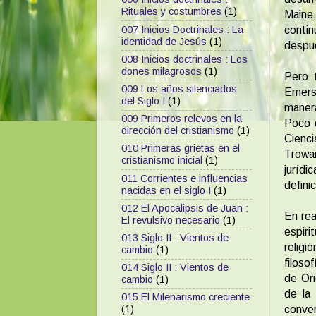
Rituales y costumbres
(1)
Maine,
007 Inicios Doctrinales : La
conti
identidad de Jesús
(1)
despué
008 Inicios doctrinales : Los
dones milagrosos
(1)
Pero 
009 Los años silenciados
Emers
del Siglo I
(1)
manera
009 Primeros relevos en la
Poco 
dirección del cristianismo
(1)
Cienc
010 Primeras grietas en el
Trowar
cristianismo inicial
(1)
jurídi
011 Corrientes e influencias
defini
nacidas en el siglo I
(1)
012 El Apocalipsis de Juan :
En rea
El revulsivo necesario
(1)
espir
013 Siglo II : Vientos de
religi
cambio
(1)
filoso
014 Siglo II : Vientos de
de Ori
cambio
(1)
de la 
015 El Milenarismo creciente
conver
(1)