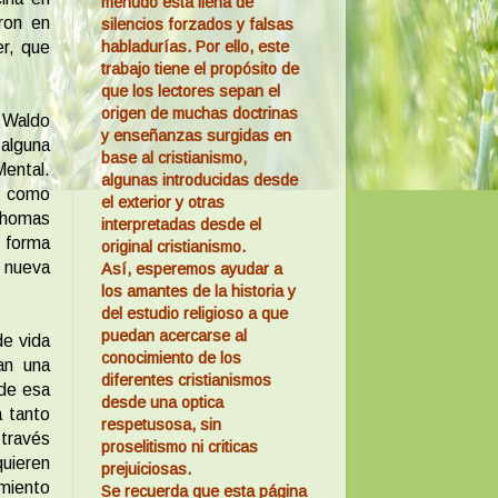
menudo está llena de
eron en
silencios forzados y falsas
habladurías. Por ello, este
r, que
trabajo tiene el propósito de
que los lectores sepan el
origen de muchas doctrinas
 Waldo
y enseñanzas surgidas en
alguna
base al cristianismo,
Mental.
algunas introducidas desde
o como
el exterior y otras
Thomas
interpretadas desde el
a forma
original cristianismo.
a nueva
Así, esperemos ayudar a
los amantes de la historia y
del estudio religioso a que
puedan acercarse al
de vida
conocimiento de los
an una
diferentes cristianismos
 de esa
desde una optica
a tanto
respetusosa, sin
 través
proselitismo ni criticas
quieren
prejuiciosas.
amiento
Se recuerda que esta página