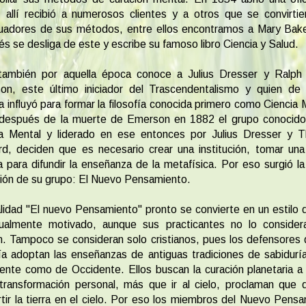
 allí recibió a numerosos clientes y a otros que se convirti
nuadores de sus métodos, entre ellos encontramos a Mary Bake
s se desliga de este y escribe su famoso libro Ciencia y Salud.
también por aquella época conoce a Julius Dresser y Ralph
on, este último iniciador del Trascendentalismo y quien de 
 influyó para formar la filosofía conocida primero como Ciencia 
después de la muerte de Emerson en 1882 el grupo conocid
ia Mental y liderado en ese entonces por Julius Dresser y 
d, deciden que es necesario crear una institución, tomar un
ca para difundir la enseñanza de la metafísica. Por eso surgió l
ción de su grupo: El Nuevo Pensamiento.
lidad "El nuevo Pensamiento" pronto se convierte en un estilo 
itualmente motivado, aunque sus practicantes no lo consider
ón. Tampoco se consideran solo cristianos, pues los defensores
fía adoptan las enseñanzas de antiguas tradiciones de sabidurí
ente como de Occidente. Ellos buscan la curación planetaria a
transformación personal, más que ir al cielo, proclaman que 
tir la tierra en el cielo. Por eso los miembros del Nuevo Pens