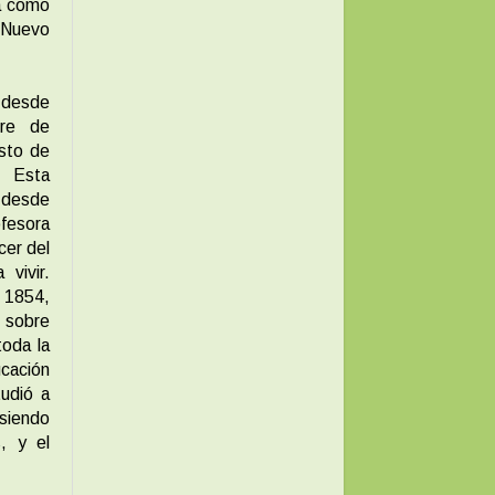
ba como
l Nuevo
 desde
re de
osto de
. Esta
, desde
fesora
cer del
vivir.
 1854,
e sobre
toda la
ucación
tudió a
siendo
s, y el