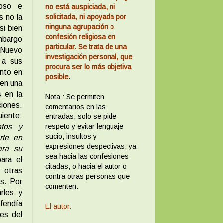
ioso e
no está auspiciada, ni
solicitada, ni apoyada por
s no la
ninguna agrupación o
si bien
confesión religiosa en
embargo
particular. Se trata de una
 Nuevo
investigación personal, que
 a sus
procura ser lo más objetiva
ento en
posible
.
 en una
 en la
Nota : Se permiten
ciones.
comentarios en las
uiente:
entradas, solo se pide
respeto y evitar lenguaje
ntos y
sucio, insultos y
rte en
expresiones despectivas, ya
ara su
sea hacia las confesiones
ara el
citadas, o hacia el autor o
 otras
contra otras personas que
os. Por
comenten.
rles y
efendía
El autor.
ses del