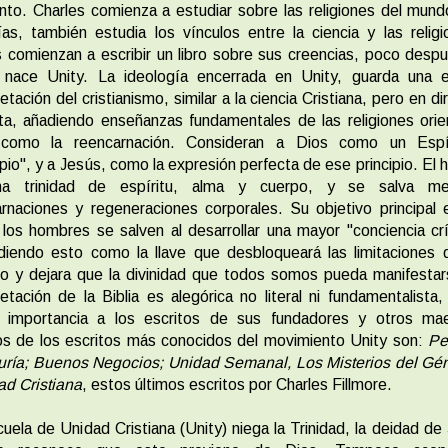
o. Charles comienza a estudiar sobre las religiones del mund
fías, también estudia los vínculos entre la ciencia y las relig
comienzan a escribir un libro sobre sus creencias, poco desp
 nace Unity. La ideología encerrada en Unity, guarda una e
retación del cristianismo, similar a la ciencia Cristiana, pero en di
a, añadiendo enseñanzas fundamentales de las religiones orie
 como la reencarnación. Consideran a Dios como un Espí
ipio", y a Jesús, como la expresión perfecta de ese principio. El
a trinidad de espíritu, alma y cuerpo, y se salva me
rnaciones y regeneraciones corporales. Su objetivo principal
los hombres se salven al desarrollar una mayor "conciencia crí
iendo esto como la llave que desbloqueará las limitaciones 
o y dejara que la divinidad que todos somos pueda manifestar
retación de la Biblia es alegórica no literal ni fundamentalista
 importancia a los escritos de sus fundadores y otros mae
os de los escritos más conocidos del movimiento Unity son:
Pe
uría; Buenos Negocios; Unidad Semanal, Los Misterios del Gén
d Cristiana
, estos últimos escritos por Charles Fillmore.
uela de Unidad Cristiana (Unity) niega la Trinidad, la deidad de