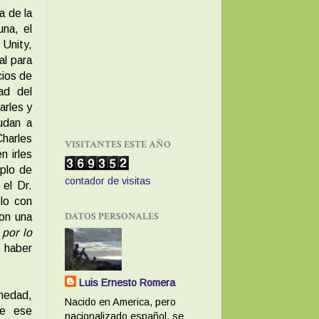
a de la
na, el
 Unity,
al para
cios de
ad del
arles y
udan a
Charles
VISITANTES ESTE AÑO
n irles
plo de
contador de visitas
 el Dr.
lo con
DATOS PERSONALES
con una
 por lo
a haber
Luis Ernesto Romera
rmedad,
Nacido en America, pero
de ese
nacionalizado español, se