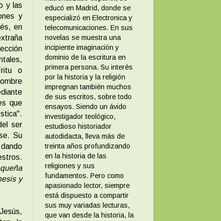
o y las
educó en Madrid, donde se
iones y
especializó en Electronica y
ués, en
telecomunicaciones. En sus
xtraña
novelas se muestra una
incipiente imaginación y
rección
dominio de la escritura en
ntales,
primera persona. Su interés
ritu o
por la historia y la religión
 hombre
impregnan también muchos
diante
de sus escritos, sobre todo
 es que
ensayos. Siendo un ávido
stica".
investigador teológico,
del ser
estudioso historiador
se. Su
autodidacta, lleva más de
, dando
treinta años profundizando
en la historia de las
stros.
religiones y sus
queña
fundamentos. Pero como
esis y
apasionado lector, siempre
está dispuesto a compartir
sus muy variadas lecturas,
 Jesús,
que van desde la historia, la