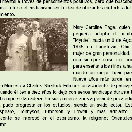
l mental a través de pensamientos positivos, pero que busca
ificar a todo el cristianismo en la idea de utilizar los métodos de
miento.
Mary Caroline Page, quien
pequeña adopta el nomb
"Myrtle", nacía un 6 de Ag
1845 en Pagetown, Ohio
mujer de gran personalidad
niña siempre quiso ser pro
para enseñar a los niños a ha
mundo un mejor lugar para 
Nueve años más tarde, en
n Minnesota Charles Sherlock Fillmore, un accidente de patinaj
cuando él tenía diez años lo dejó con serios hándicaps durante 
al romperse la cadera. En sus primeros años a pesar de poca ed
, pudo progresar en los estudios, siendo un ávido lector. Es
speare, Tennyson, Emerson y Lowell y más adelante 
cente se interesó en el espiritismo, la religiones Orientale
ismo.