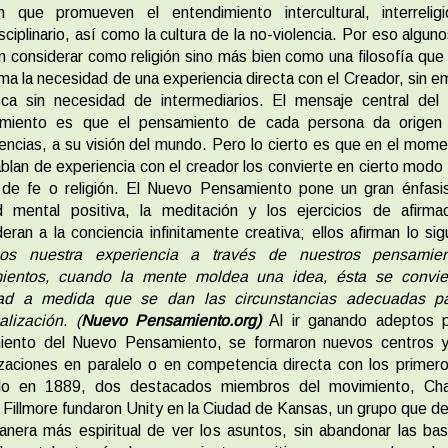
an que promueven el entendimiento intercultural, interrelig
isciplinario, así como la cultura de la no-violencia. Por eso alguno
n considerar como religión sino más bien como una filosofía que 
ma la necesidad de una experiencia directa con el Creador, sin 
sca sin necesidad de intermediarios. El mensaje central del
miento es que el pensamiento de cada persona da origen
encias, a su visión del mundo. Pero lo cierto es que en el mom
blan de experiencia con el creador los convierte en cierto modo
 de fe o religión. El Nuevo Pensamiento pone un gran énfasis
d mental positiva, la meditación y los ejercicios de afirma
eran a la conciencia infinitamente creativa; ellos afirman lo sig
os nuestra experiencia a través de nuestros pensamie
mientos, cuando la mente moldea una idea, ésta se convie
dad a medida que se dan las circunstancias adecuadas p
alización. (
Nuevo Pensamiento.org)
Al ir ganando adeptos p
iento del Nuevo Pensamiento, se formaron nuevos centros y
zaciones en paralelo o en competencia directa con los primer
lo en 1889, dos destacados miembros del movimiento, Cha
 Fillmore fundaron Unity en la Ciudad de Kansas, un grupo que d
nera más espiritual de ver los asuntos, sin abandonar las ba