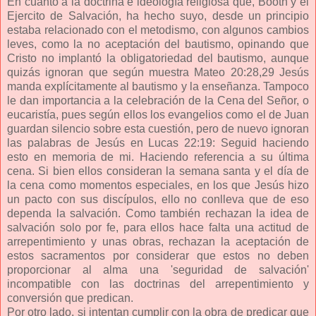
En cuanto a la doctrina e ideología religiosa que, Booth y el
Ejercito de Salvación, ha hecho suyo, desde un principio
estaba relacionado con el metodismo, con algunos cambios
leves, como la no aceptación del bautismo, opinando que
Cristo no implantó la obligatoriedad del bautismo, aunque
quizás ignoran que según muestra Mateo 20:28,29 Jesús
manda explícitamente al bautismo y la enseñanza. Tampoco
le dan importancia a la celebración de la Cena del Señor, o
eucaristía, pues según ellos los evangelios como el de Juan
guardan silencio sobre esta cuestión, pero de nuevo ignoran
las palabras de Jesús en Lucas 22:19: Seguid haciendo
esto en memoria de mi. Haciendo referencia a su última
cena. Si bien ellos consideran la semana santa y el día de
la cena como momentos especiales, en los que Jesús hizo
un pacto con sus discípulos, ello no conlleva que de eso
dependa la salvación. Como también rechazan la idea de
salvación solo por fe, para ellos hace falta una actitud de
arrepentimiento y unas obras, rechazan la aceptación de
estos sacramentos por considerar que estos no deben
proporcionar al alma una 'seguridad de salvación'
incompatible con las doctrinas del arrepentimiento y
conversión que predican.
Por otro lado, si intentan cumplir con la obra de predicar que