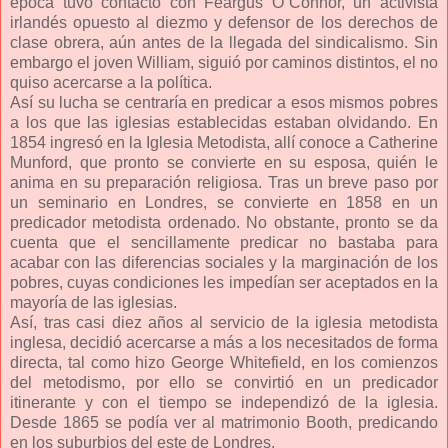
época tuvo contacto con Feargus O´Connor, un activista
irlandés opuesto al diezmo y defensor de los derechos de
clase obrera, aún antes de la llegada del sindicalismo. Sin
embargo el joven William, siguió por caminos distintos, el no
quiso acercarse a la política.
Así su lucha se centraría en predicar a esos mismos pobres
a los que las iglesias establecidas estaban olvidando. En
1854 ingresó en la Iglesia Metodista, allí conoce a Catherine
Munford, que pronto se convierte en su esposa, quién le
anima en su preparación religiosa. Tras un breve paso por
un seminario en Londres, se convierte en 1858 en un
predicador metodista ordenado. No obstante, pronto se da
cuenta que el sencillamente predicar no bastaba para
acabar con las diferencias sociales y la marginación de los
pobres, cuyas condiciones les impedían ser aceptados en la
mayoría de las iglesias.
Así, tras casi diez años al servicio de la iglesia metodista
inglesa, decidió acercarse a más a los necesitados de forma
directa, tal como hizo George Whitefield, en los comienzos
del metodismo, por ello se convirtió en un predicador
itinerante y con el tiempo se independizó de la iglesia.
Desde 1865 se podía ver al matrimonio Booth, predicando
en los suburbios del este de Londres.