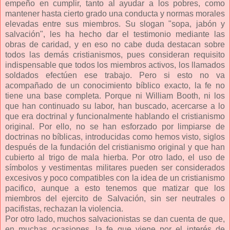
empeño en cumplir, tanto al ayudar a los pobres, como
mantener hasta cierto grado una conducta y normas morales
elevadas entre sus miembros. Su slogan "sopa, jabón y
salvación", les ha hecho dar el testimonio mediante las
obras de caridad, y en eso no cabe duda destacan sobre
todos las demás cristianismos, pues consideran requisito
indispensable que todos los miembros activos, los llamados
soldados efectúen ese trabajo. Pero si esto no va
acompañado de un conocimiento bíblico exacto, la fe no
tiene una base completa. Porque ni William Booth, ni los
que han continuado su labor, han buscado, acercarse a lo
que era doctrinal y funcionalmente hablando el cristianismo
original. Por ello, no se han esforzado por limpiarse de
doctrinas no bíblicas, introducidas como hemos visto, siglos
después de la fundación del cristianismo original y que han
cubierto al trigo de mala hierba. Por otro lado, el uso de
símbolos y vestimentas militares pueden ser considerados
excesivos y poco compatibles con la idea de un cristianismo
pacifico, aunque a esto tenemos que matizar que los
miembros del ejercito de Salvación, sin ser neutrales o
pacifistas, rechazan la violencia.
Por otro lado, muchos salvacionistas se dan cuenta de que,
en muchas ocasiones, la fe que viene por el interés de