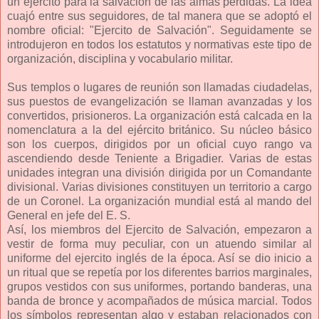
un ejercito para la salvación de las almas perdidas. La idea
cuajó entre sus seguidores, de tal manera que se adoptó el
nombre oficial: "Ejercito de Salvación". Seguidamente se
introdujeron en todos los estatutos y normativas este tipo de
organización, disciplina y vocabulario militar.
Sus templos o lugares de reunión son llamadas ciudadelas,
sus puestos de evangelización se llaman avanzadas y los
convertidos, prisioneros. La organización está calcada en la
nomenclatura a la del ejército británico. Su núcleo básico
son los cuerpos, dirigidos por un oficial cuyo rango va
ascendiendo desde Teniente a Brigadier. Varias de estas
unidades integran una división dirigida por un Comandante
divisional. Varias divisiones constituyen un territorio a cargo
de un Coronel. La organización mundial está al mando del
General en jefe del E. S.
Así, los miembros del Ejercito de Salvación, empezaron a
vestir de forma muy peculiar, con un atuendo similar al
uniforme del ejercito inglés de la época. Así se dio inicio a
un ritual que se repetía por los diferentes barrios marginales,
grupos vestidos con sus uniformes, portando banderas, una
banda de bronce y acompañados de música marcial. Todos
los símbolos representan algo y estaban relacionados con