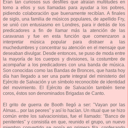
Eran tan curiosos sus desfiles que atraían multitudes en
torno a ellos y sus llamadas para ayudar a los pobres,
pidiendo colaboración que buenamente recibían. A finales
de siglo, una familia de músicos populares, de apellido Fry,
se unió con entusiasmo en Londres, para ir detrás de los
predicadores a fin de llamar más la atención de las
caravanas y fue en esta función que comenzaron a
interpretar música popular para distraer a las
muchedumbres y concentrar su atención en el mensaje que
deseaban divulgar. Desde entonces, se puso de moda entre
la mayoría de los cuerpos y divisiones, la costumbre de
acompañar a los predicadores con una banda de música.
Son conocidas como las Bandas de Bronces, que hasta hoy
día han llegado a ser una parte integral del ministerio del
Ejército de Salvación y un símbolo reconocible de identidad
del movimiento. El Ejército de Salvación también tiene
coros, éstos son denominados Brigadas de Canto.
El grito de guerra de Booth llegó a ser: "Vayan por las
Almas... por las peores" y así lo hacían. Un ritual que se hizo
común entre los salvacionistas, fue el llamado: "Banco de
penitentes" y consistía en que, reunido el grupo, un nuevo
miembro convertido se ponía en primera fila, confesando