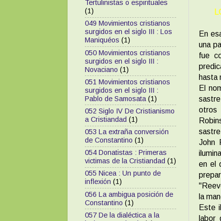
Tertulinistas o espirituales
(1)
L
049 Movimientos cristianos
surgidos en el siglo III : Los
En esa
Maniquéos
(1)
una pa
050 Movimientos cristianos
fue c
surgidos en el siglo III :
predic
Novaciano
(1)
hasta 
051 Movimientos cristianos
El no
surgidos en el siglo III :
Pablo de Samosata
(1)
sastre
otros
052 Siglo IV De Cristianismo
a Cristiandad
(1)
Robin
sastre
053 La extraña conversión
de Constantino
(1)
John R
054 Donatistas : Primeras
ilumin
victimas de la Cristiandad
(1)
en el 
055 Nicea : Un punto de
prepar
inflexión
(1)
"Reev
056 La ambigua posición de
la man
Constantino
(1)
Este i
057 De la dialéctica a la
labor 