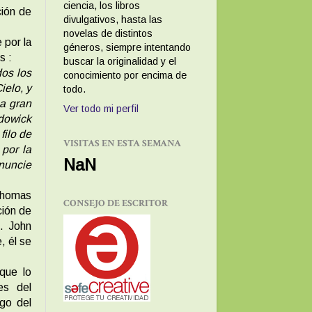
ciencia, los libros
ción de
divulgativos, hasta las
novelas de distintos
 por la
géneros, siempre intentando
s :
buscar la originalidad y el
dos los
conocimiento por encima de
ielo, y
todo.
a gran
Ver todo mi perfil
odowick
filo de
VISITAS EN ESTA SEMANA
 por la
NaN
onuncie
 Thomas
CONSEJO DE ESCRITOR
ción de
. John
, él se
que lo
es del
ego del