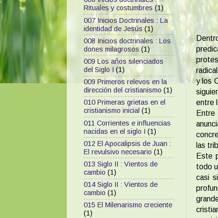
Rituales y costumbres
(1)
007 Inicios Doctrinales : La
identidad de Jesús
(1)
Dentro
008 Inicios doctrinales : Los
predi
dones milagrosos
(1)
protes
009 Los años silenciados
del Siglo I
(1)
radica
y los 
009 Primeros relevos en la
dirección del cristianismo
(1)
siguie
entre 
010 Primeras grietas en el
cristianismo inicial
(1)
Entre
011 Corrientes e influencias
anunc
nacidas en el siglo I
(1)
concre
012 El Apocalipsis de Juan :
las tr
El revulsivo necesario
(1)
Este p
013 Siglo II : Vientos de
todo u
cambio
(1)
casi 
014 Siglo II : Vientos de
profun
cambio
(1)
grande
015 El Milenarismo creciente
cristi
(1)