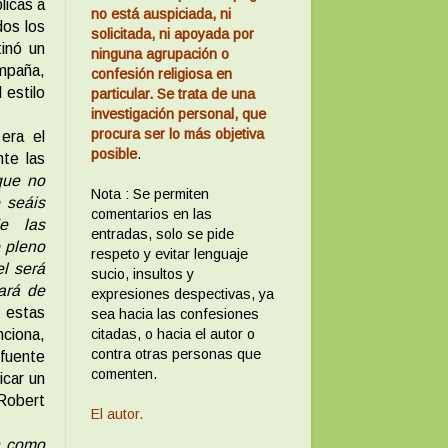
licas a
no está auspiciada, ni
dos los
solicitada, ni apoyada por
inó un
ninguna agrupación o
ampaña,
confesión religiosa en
 estilo
particular. Se trata de una
investigación personal, que
procura ser lo más objetiva
era el
posible
.
nte las
que no
Nota : Se permiten
 seáis
comentarios en las
de las
entradas, solo se pide
o pleno
respeto y evitar lenguaje
l será
sucio, insultos y
tará de
expresiones despectivas, ya
 estas
sea hacia las confesiones
citadas, o hacia el autor o
nciona,
contra otras personas que
 fuente
comenten.
icar un
Robert
El autor.
n como