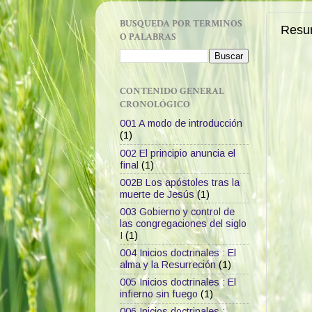
BUSQUEDA POR TERMINOS
Resur
O PALABRAS
CONTENIDO GENERAL
CRONOLÓGICO
001 A modo de introducción
(1)
002 El principio anuncia el
final
(1)
002B Los apóstoles tras la
muerte de Jesús
(1)
003 Gobierno y control de
las congregaciones del siglo
I
(1)
004 Inicios doctrinales : El
alma y la Resurreción
(1)
005 Inicios doctrinales : El
infierno sin fuego
(1)
006 Inicios doctrinales :