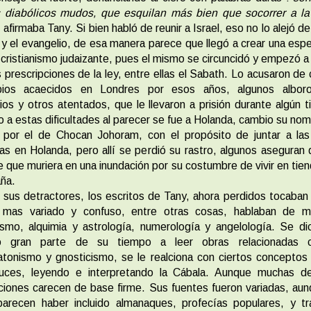
s diabólicos mudos, que esquilan más bien que socorrer a la
, afirmaba Tany. Si bien habló de reunir a Israel, eso no lo alejó de 
 y el evangelio, de esa manera parece que llegó a crear una esp
cristianismo judaizante, pues el mismo se circuncidó y empezó a 
s prescripciones de la ley, entre ellas el Sabath. Lo acusaron de 
rbios acaecidos en Londres por esos años, algunos albor
ios y otros atentados, que le llevaron a prisión durante algún 
 a estas dificultades al parecer se fue a Holanda, cambio su no
 por el de Chocan Johoram, con el propósito de juntar a las 
as en Holanda, pero allí se perdió su rastro, algunos aseguran
e que muriera en una inundación por su costumbre de vivir en tie
ña.
sus detractores, los escritos de Tany, ahora perdidos tocaba
 mas variado y confuso, entre otras cosas, hablaban de m
ismo, alquimia y astrología, numerología y angelología. Se d
ó gran parte de su tiempo a leer obras relacionadas 
tonismo y gnosticismo, se le realciona con ciertos conceptos
ruces, leyendo e interpretando la Cábala. Aunque muchas d
ciones carecen de base firme. Sus fuentes fueron variadas, au
parecen haber incluido almanaques, profecías populares, y t