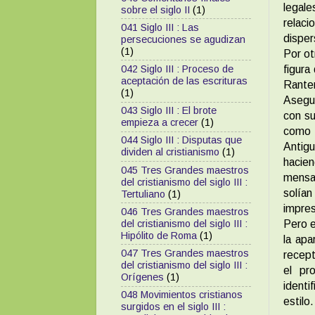
legale
sobre el siglo II
(1)
relac
041 Siglo III : Las
disper
persecuciones se agudizan
(1)
Por ot
figura
042 Siglo III : Proceso de
aceptación de las escrituras
Ranter
(1)
Asegur
043 Siglo III : El brote
con su
empieza a crecer
(1)
como 
044 Siglo III : Disputas que
Antigu
dividen al cristianismo
(1)
hacien
045 Tres Grandes maestros
mensa
del cristianismo del siglo III :
solían
Tertuliano
(1)
impres
046 Tres Grandes maestros
del cristianismo del siglo III :
Pero e
Hipólito de Roma
(1)
la apa
047 Tres Grandes maestros
recept
del cristianismo del siglo III :
el pr
Orígenes
(1)
identi
048 Movimientos cristianos
estilo.
surgidos en el siglo III :