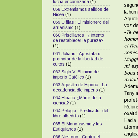
lucha encarnizada
(1)
segund
058 Extremismos salidos de
la hum
Nicea
(1)
Aquell
059 Ulfilas : El misionero del
voz de
arrianismo
(1)
-
Te he
060 Priscilianos : ¿Intento
hombre
de restablecer la pureza?
el Rei
(1)
comisi
061 Juliano : Apostata o
promotor de la libertad de
Muggle
cultos
(1)
mi esp
062 Siglo V: El inicio del
boca t
imperio Católico
(1)
maldit
063 Agustín de Hipona : La
Además
decadencia dle imperio
(1)
Tany a
064 Hipatia ¿Mártir de la
profe
ciencia?
(1)
Robins
064 Pelagio : Predicador del
exaltó
libre albedrío
(1)
Hacia
065 El Monofisismo y los
atorm
Eutiquianos
(1)
anglic
066 Nestorio : Contra el