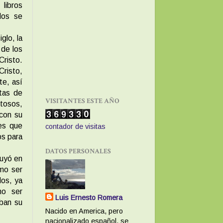
 libros
los se
glo, la
 de los
Cristo.
Cristo,
te, así
tas de
VISITANTES ESTE AÑO
ntosos,
 con su
es que
contador de visitas
os para
DATOS PERSONALES
luyó en
smo ser
los, ya
no ser
Luis Ernesto Romera
aban su
Nacido en America, pero
nacionalizado español, se