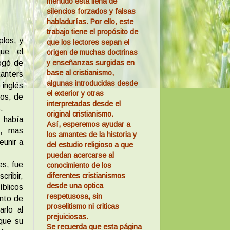
menudo está llena de
silencios forzados y falsas
habladurías. Por ello, este
trabajo tiene el propósito de
plos, y
que los lectores sepan el
que el
origen de muchas doctrinas
y enseñanzas surgidas en
logó de
base al cristianismo,
Ranters
algunas introducidas desde
 inglés
el exterior y otras
dos, de
interpretadas desde el
.
original cristianismo.
 había
Así, esperemos ayudar a
l, mas
los amantes de la historia y
eunir a
del estudio religioso a que
puedan acercarse al
es, fue
conocimiento de los
diferentes cristianismos
cribir,
desde una optica
blicos
respetusosa, sin
ento de
proselitismo ni criticas
arlo al
prejuiciosas.
 que su
Se recuerda que esta página