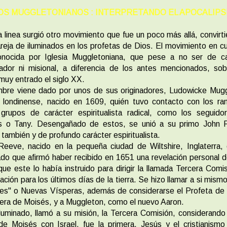
OS MUGGLETONIANOS : INTERPRETANDO EL APOCALIPS
 linea surgió otro movimiento que fue un poco más allá, convirt
reja de iluminados en los profetas de Dios. El movimiento en c
onocida por Iglesia Muggletoniana, que pese a no ser de ca
ador ni misional, a diferencia de los antes mencionados, sob
muy entrado el siglo XX.
mbre viene dado por unos de sus originadores, Ludowicke Mugg
 londinense, nacido en 1609, quién tuvo contacto con los ra
 grupos de carácter espiritualista radical, como los seguido
s o Tany. Desengañado de estos, se unió a su primo John 
 también y de profundo carácter espiritualista.
eeve, nacido en la pequeña ciudad de Wiltshire, Inglaterra,
ado que afirmó haber recibido en 1651 una revelación personal 
que este lo había instruido para dirigir la llamada Tercera Comi
ación para los últimos días de la tierra. Se hizo llamar a si mis
es" o Nuevas Vísperas, además de considerarse el Profeta de 
era de Moisés, y a Muggleton, como el nuevo Aaron.
luminado, llamó a su misión, la Tercera Comisión, considerando
de Moisés con Israel, fue la primera, Jesús y el cristianismo