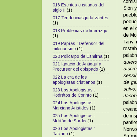
comisi
016 Escritos cristianos del
Sión y
siglo II
(1)
puebl
017 Tendencias judaízantes
pequeñ
(1)
en el 
018 Problemas de liderazgo
de Moi
(1)
Tany 
019 Papías : Defensor del
restab
milenarismo
(1)
palab
020 Policarpo de Esmirna
(1)
quier
021 Ignacio de Antioquía :
discr
Precursor del obispado
(1)
sensib
022 La era de los
de ge
apologistas cristianos
(1)
salvo.
023 Los Apologistas :
Kodrátos de Corinto
(1)
Jacob
palabr
024 Los Apologistas :
Marciano Aristides
(1)
creand
de ins
025 Los Apologistas :
Melitón de Sardis
(1)
panfl
026 Los Apologistas :
Norwoo
Taciano
(1)
Su men