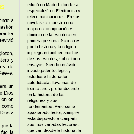
educó en Madrid, donde se
IS
especializó en Electronica y
telecomunicaciones. En sus
iendo a
novelas se muestra una
uestión
incipiente imaginación y
rácter
dominio de la escritura en
revivió
primera persona. Su interés
por la historia y la religión
impregnan también muchos
leton,
de sus escritos, sobre todo
nters y
ensayos. Siendo un ávido
res de
investigador teológico,
Reeve,
estudioso historiador
autodidacta, lleva más de
 era un
treinta años profundizando
de Dios
en la historia de las
sión en
religiones y sus
mo como
fundamentos. Pero como
Dios a
apasionado lector, siempre
está dispuesto a compartir
sus muy variadas lecturas,
 que la
que van desde la historia, la
 fue la