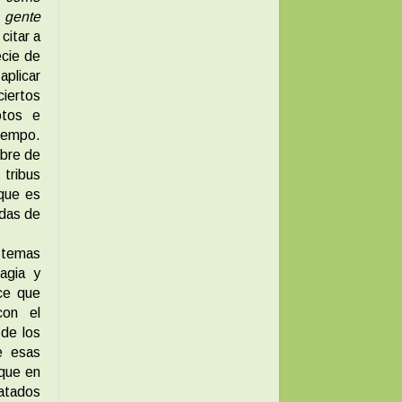
 gente
citar a
ecie de
aplicar
ciertos
otos e
tiempo.
mbre de
tribus
 que es
ndas de
n temas
agia y
ice que
con el
 de los
e esas
nque en
ratados