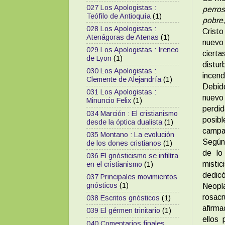
027 Los Apologistas :
perro
Teófilo de Antioquía
(1)
pobre
028 Los Apologistas :
Cristo
Atenágoras de Atenas
(1)
nuevo 
029 Los Apologistas : Ireneo
cierta
de Lyon
(1)
distu
030 Los Apologistas :
incend
Clemente de Alejandría
(1)
Debido
031 Los Apologistas :
nuevo
Minuncio Felix
(1)
perdid
034 Marción : El cristianismo
posibl
desde la óptica dualista
(1)
campa
035 Montano : La evolución
Según 
de los dones cristianos
(1)
de lo
036 El gnósticismo se infiltra
mistic
en el cristianismo
(1)
dedic
037 Principales movimientos
gnósticos
(1)
Neopla
rosac
038 Escritos gnósticos
(1)
afirma
039 El gérmen trinitario
(1)
ellos 
040 Comentarios finales