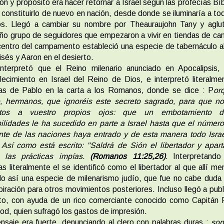
ón y propósito era hacer retornar a Israel según las profecías Bíb
 constituirlo de nuevo en nación, desde donde se iluminaría a to
os. Llegó a cambiar su nombre por Theauraujohn Tany y aglut
o grupo de seguidores que empezaron a vivir en tiendas de c
centro del campamento estableció una especie de tabernáculo al
sés y Aaron en el desierto.
interpretó que el Reino milenario anunciado en Apocalipsis, 
lecimiento en Israel del Reino de Dios, e interpretó literalme
ras de Pablo en la carta a los Romanos, donde se dice : P
or
o, hermanos, que ignoréis este secreto sagrado, para que no
etos a vuestro propios ojos: que un embotamiento 
ilidades le ha sucedido en parte a Israel hasta que el númer
nte de las naciones haya entrado y de esta manera todo Israe
 Así como está escrito: "Saldrá de Sión el libertador y apar
 las prácticas impías.
(Romanos 11:25,26)
.
Interpretando
as literalmente el se identificó como el libertador al que allí me
o así una especie de milenarismo judío, que fue no cabe duda
piración para otros movimientos posteriores. Incluso llegó a publ
eto, con ayuda de un rico comerciante conocido como Capitán 
d, quien sufragó los gastos de impresión.
saje era fuerte, denunciando al clero con palabras duras :
so