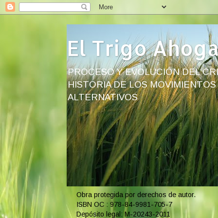
El Trigo Ahog
PROCESO Y EVOLUCIÓN DEL CRI
HISTORIA DE LOS MOVIMIENTOS
ALTERNATIVOS
Obra protegida por derechos de autor.
ISBN OC : 978-84-9981-705-7
Depósito legal: M-20243-2011