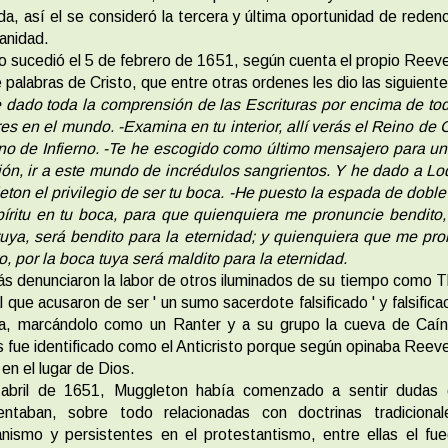
a, así el se consideró la tercera y última oportunidad de reden
anidad.
o sucedió el 5 de febrero de 1651, según cuenta el propio Reeve
 palabras de Cristo, que entre otras ordenes les dio las siguiente
 dado toda la comprensión de las Escrituras por encima de to
s en el mundo. -Examina en tu interior, allí verás el Reino de C
no de Infierno.
-Te he escogido como último mensajero para un
ón, ir a este mundo de incrédulos sangrientos. Y he dado a L
ton el privilegio de ser tu boca.
-He puesto la espada de doble 
íritu en tu boca, para que quienquiera me pronuncie bendito,
uya, será bendito para la eternidad; y quienquiera que me pr
o, por la boca tuya será maldito para la eternidad.
 denunciaron la labor de otros iluminados de su tiempo como
l que acusaron de ser ' un sumo sacerdote falsificado ' y falsifica
ta, marcándolo como un Ranter y a su grupo la cueva de Caín
 fue identificado como el Anticristo porque según opinaba Reeve
 en el lugar de Dios.
 abril de 1651, Muggleton había comenzado a sentir dudas 
entaban, sobre todo relacionadas con doctrinas tradicional
anismo y persistentes en el protestantismo, entre ellas el fu