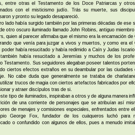
s, entre otras el Testamento de los Doce Patriarcas y otros
ionados con el misticismo judío. Trás su muerte, sus discipu
saron y pronto su legado desapareció.
ro lado había surgido también por las primeras décadas de ese si
 de otro oscuro iluminado llamado John Robins, antiguo miembro
s, quien al parecer afirmaba que el mismo era la encarnación de 
ando que venía para juzgar a vivos y muertos, y como era el 
 poder había resucitado y había redimido a Caín y Judas Iscario
también había resucitado a Jeremías y muchos de los profe
o Testamento. Sus seguidores alegaban poseer talentos porte
do ciertos efectos extraños en su deambular por las ciudades
je. No cabe duda que generalmente se trataba de charlatan
 utilizar trucos de magia con ciertos artefactos fabricados por ell
ionar y atraer discípulos tras de si.
ste tipo de iluminados, inspiraban a otros y de alguna manera inf
rición de una corriente de personajes que se atribuían así mi
ores de menajes y comisiones especiales, enfrentados entre el
opio George Fox, fundador de los cuáqueros luchó para 
ficado o confundido con algunos de ellos, pues a menudo imit