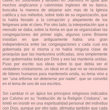
Olave, en Southwark y también en Stamford. Al igual que
muchos anglicanos y calvinistas ingleses de su época,
buscaba la manera de alejarse aún mas de la Iglesia
católica y sus métodos, sobre todo de su organización, que
la había llevado a la corrupción y alejamiento de los
feligreses ante el clero. Por otro lado, la interpretación que a
menudo se daba, sobre la forma en que se organizaban las
congregaciones del primer siglo, algunos como Browne
insistían en que antiguamente había una gran
independencia entre las congregaciones y cada cual era
gobernada por si misma y no había ninguna clase de
jerarquías que las mantuviera unificadas, sino simplemente
eran gobernadas todas por Dios y eso las mantenía unidas.
Puso por escrito sus ideas sobre lo que debía ser el
verdadero cristianismo, un ideal en el que no se necesitase
de líderes humanos para mantenerla unida, su lema vino a
ser "
una reforma sin detenerse por nadie
", que se convirtió
en el tema de uno de sus escritos.
Sin cambiar ni un ápice los principios religiosos indicados
por Calvino en su "Institución de la Religión Cristiana", se
limitó en insistir en una espiritualidad personal del individuo
con Dios, aunque por otro lado, afirmaba también que cada