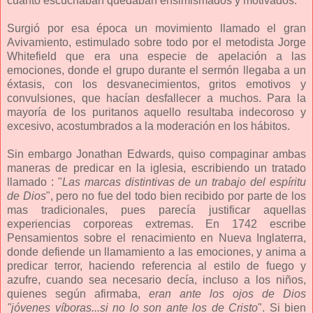
cuanto escuchaban quedaban ensimismados y motivados.
Surgió por esa época un movimiento llamado el gran
Avivamiento, estimulado sobre todo por el metodista Jorge
Whitefield que era una especie de apelación a las
emociones, donde el grupo durante el sermón llegaba a un
éxtasis, con los desvanecimientos, gritos emotivos y
convulsiones, que hacían desfallecer a muchos. Para la
mayoría de los puritanos aquello resultaba indecoroso y
excesivo, acostumbrados a la moderación en los hábitos.
Sin embargo Jonathan Edwards, quiso compaginar ambas
maneras de predicar en la iglesia, escribiendo un tratado
llamado : "
Las marcas distintivas de un trabajo del espíritu
de Dios
", pero no fue del todo bien recibido por parte de los
mas tradicionales, pues parecía justificar aquellas
experiencias corporeas extremas. En 1742 escribe
Pensamientos sobre el renacimiento en Nueva Inglaterra,
donde defiende un llamamiento a las emociones, y anima a
predicar terror, haciendo referencia al estilo de fuego y
azufre, cuando sea necesario decía, incluso a los niños,
quienes según afirmaba,
eran ante los ojos de Dios
"jóvenes víboras...si no lo son ante los de Cristo
". Si bien