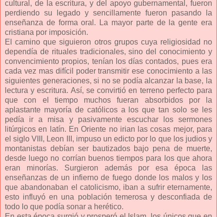
cultural, de la escritura, y del apoyo gubernamental, fueron
perdiendo su legado y sencillamente fueron pasando la
enseñanza de forma oral. La mayor parte de la gente era
cristiana por imposición.
El camino que siguieron otros grupos cuya religiosidad no
dependía de rituales tradicionales, sino del conocimiento y
convencimiento propios, tenían los días contados, pues era
cada vez mas difícil poder transmitir ese conocimiento a las
siguientes generaciones, si no se podía alcanzar la base, la
lectura y escritura. Así, se convirtió en terreno perfecto para
que con el tiempo muchos fueran absorbidos por la
aplastante mayoría de católicos a los que tan solo se les
pedía ir a misa y pasivamente escuchar los sermones
litúrgicos en latín. En Oriente no irian las cosas mejor, para
el siglo VIII, Leon III, impuso un edicto por lo que los judios y
montanistas debían ser bautizados bajo pena de muerte,
desde luego no corrían buenos tiempos para los que ahora
eran minorías. Surgieron además por esa época las
enseñanzas de un infierno de fuego donde los malos y los
que abandonaban el catolicismo, iban a sufrir eternamente,
esto influyó en una población temerosa y desconfiada de
todo lo que podía sonar a herético.
En esta época surgió y prosperó el Islam, los únicos que en