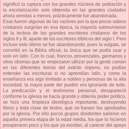
significó la ruptura con los grandes núcleos de población y
la escolarización solo obtenida en las grandes ciudades
ahora venidas a menos, prácticamente fue abandonada.
Esas fueron algunas de las razónes por la que pocos sabios
cristianos surgirían en esa época, la mayoría sobrevivieron
de la lectura de los grandes escritores cristianos de los
siglos II y III, aparte de los escritores bíblicos del siglo I. Pero
incluso esto último se fue abandonando, pues la vulgata, se
convirtió en la Biblia oficial, la única que se podía usar y
solo en latín. Con lo cual, francos, provenzales, germanos y
otros idiomas que se empezaron utilizar por la gente común
en las diferentes tierras del extinto imperio, no podían
entender las escrituras si no aprendían latín, y como la
enseñanza era algo limitado a nobles y personas de la alta
sociedad, la mayor parte del pueblo era ignorante de todo.
La predicación y el testimonio personal, desapareció
conforme la iglesia se hacía grande y obtenía poder político,
se hizo una limpieza ideológica importante, destruyendo
libros y toda clase de textos, que no fuesen los aprobados
por la iglesia. Por ello pocos grupos disidentes salieron en
aquella primera etapa de la edad media, los que lo hicieron
prosperaron poco y los que ya existían, al carecer del apoyo