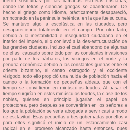
fueron sustituidas por las llamadas escuelas cristianas,
donde las letras y ciencias griegas se abandonaron. De
hecho el griego como idioma, prácticamente desapareció,
arrinconado en la península helénica, en la que fue su cuna.
Se mantuvo algo la escolástica en las ciudades, pero
desapareciendo totalmente en el campo. Por otro lado,
debido a la inestabilidad e inseguridad ciudadana en el
interior del imperio, ello conllevó a la des-estructuración de
las grandes ciudades, incluso el casi abandono de algunas
de ellas, causado sobre todo por las constantes invasiones
por parte de los bárbaros, los vikingos en el norte y la
penuria económica debido a las constantes guerras entre el
oriente bizantino, el centro ostrogodo y el occidente
visigodo, todo ello propició una huida de población hacia el
campo o la formación de pequeñas aldeas, que con el
tiempo se convirtieron en minúsculos feudos. Al pasar el
tiempo surgirían en estos minúsculos feudos, la clase de los
nobles, quienes en principio jugarían el papel de
protectores, pero después se convertirían en los señores a
los que la población se vería abogada a servir casi a modo
de esclavitud. Esas pequeñas urbes gobernadas por ellos y
para ellos significó el inicio de un estancamiento casi
radical en el progreso alcanzado hasta entonces, pues