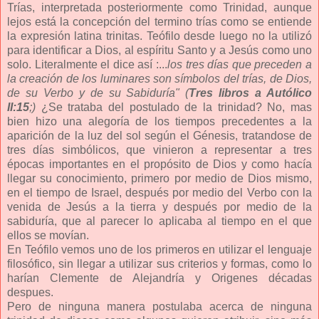
Trías, interpretada posteriormente como Trinidad, aunque
lejos está la concepción del termino trías como se entiende
la expresión latina trinitas. Teófilo desde luego no la utilizó
para identificar a Dios, al espíritu Santo y a Jesús como uno
solo. Literalmente el dice así :...
los tres días que preceden a
la creación de los luminares son símbolos del trías, de Dios,
de su Verbo y de su Sabiduría" (
Tres libros a Autólico
II:15
;)
¿Se trataba del postulado de la trinidad? No, mas
bien hizo una alegoría de los tiempos precedentes a la
aparición de la luz del sol según el Génesis, tratandose de
tres días simbólicos, que vinieron a representar a tres
épocas importantes en el propósito de Dios y como hacía
llegar su conocimiento, primero por medio de Dios mismo,
en el tiempo de Israel, después por medio del Verbo con la
venida de Jesús a la tierra y después por medio de la
sabiduría, que al parecer lo aplicaba al tiempo en el que
ellos se movían.
En Teófilo vemos uno de los primeros en utilizar el lenguaje
filosófico, sin llegar a utilizar sus criterios y formas, como lo
harían Clemente de Alejandría y Origenes décadas
despues.
Pero de ninguna manera postulaba acerca de ninguna