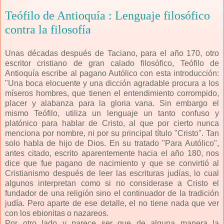
Teófilo de Antioquía : Lenguaje filosófico
contra la filosofía
Unas décadas después de Taciano, para el año 170, otro
escritor cristiano de gran calado filosófico, Teófilo de
Antioquía escribe al pagano Autólico con esta introducción:
"Una boca elocuente y una dicción agradable procura a los
míseros hombres, que tienen el entendimiento corrompido,
placer y alabanza para la gloria vana. Sin embargo el
mismo Teófilo, utiliza un lenguaje un tanto confuso y
platónico para hablar de Cristo, al que por cierto nunca
menciona por nombre, ni por su principal título "Cristo". Tan
solo habla de hijo de Dios. En su tratado "Para Autólico",
antes citado, escrito aparentemente hacia el año 180, nos
dice que fue pagano de nacimiento y que se convirtió al
Cristianismo después de leer las escrituras judías, lo cual
algunos interpretan como si no considerase a Cristo el
fundador de una religión sino el continuador de la tradición
judía. Pero aparte de ese detalle, el no tiene nada que ver
con los ebionitas o nazareos.
Por otro lado y parece ser que de alguna manera la