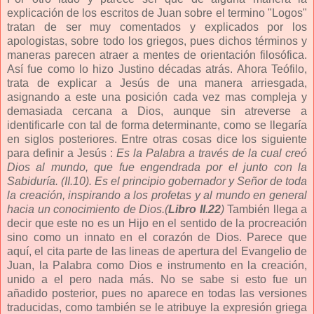
explicación de los escritos de Juan sobre el termino "Logos"
tratan de ser muy comentados y explicados por los
apologistas, sobre todo los griegos, pues dichos términos y
maneras parecen atraer a mentes de orientación filosófica.
Así fue como lo hizo Justino décadas atrás. Ahora Teófilo,
trata de explicar a Jesús de una manera arriesgada,
asignando a este una posición cada vez mas compleja y
demasiada cercana a Dios, aunque sin atreverse a
identificarle con tal de forma determinante, como se llegaría
en siglos posteriores. Entre otras cosas dice los siguiente
para definir a Jesús :
Es la Palabra a través de la cual creó
Dios al mundo, que fue engendrada por el junto con la
Sabiduría. (II.10). Es el principio gobernador y Señor de toda
la creación, inspirando a los profetas y al mundo en general
hacia un conocimiento de Dios.
(
Libro II.22
)
También llega a
decir que este no es un Hijo en el sentido de la procreación
sino como un innato en el corazón de Dios. Parece que
aquí, el cita parte de las lineas de apertura del Evangelio de
Juan, la Palabra como Dios e instrumento en la creación,
unido a el pero nada más. No se sabe si esto fue un
añadido posterior, pues no aparece en todas las versiones
traducidas, como también se le atribuye la expresión griega