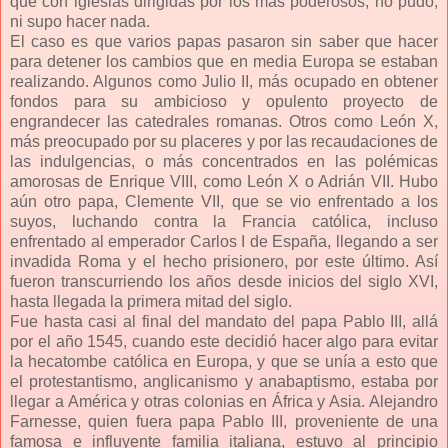
que con iglesias dirigidas por los más poderosos, no pudo,
ni supo hacer nada.
El caso es que varios papas pasaron sin saber que hacer
para detener los cambios que en media Europa se estaban
realizando. Algunos como Julio II, más ocupado en obtener
fondos para su ambicioso y opulento proyecto de
engrandecer las catedrales romanas. Otros como León X,
más preocupado por su placeres y por las recaudaciones de
las indulgencias, o más concentrados en las polémicas
amorosas de Enrique VIII, como León X o Adrián VII. Hubo
aún otro papa, Clemente VII, que se vio enfrentado a los
suyos, luchando contra la Francia católica, incluso
enfrentado al emperador Carlos I de España, llegando a ser
invadida Roma y el hecho prisionero, por este último. Así
fueron transcurriendo los años desde inicios del siglo XVI,
hasta llegada la primera mitad del siglo.
Fue hasta casi al final del mandato del papa Pablo III, allá
por el año 1545, cuando este decidió hacer algo para evitar
la hecatombe católica en Europa, y que se unía a esto que
el protestantismo, anglicanismo y anabaptismo, estaba por
llegar a América y otras colonias en África y Asia. Alejandro
Farnesse, quien fuera papa Pablo III, proveniente de una
famosa e influyente familia italiana, estuvo al principio