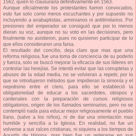
1562, quien lo clausuraría definitivamente en 1563.
Aunque oficialmente los protestantes fueron convocados,
esto fue solo como meros escuchantes y por supuesto no
incluyendo a anabaptistas, arminianos ni antitrinitarios. Por
presiones del emperador se consiguió que por lo menos
dieran su voz, aunque no su voto en las decisiones, pero
finalmente no asistieron, pues no quisieron participar de lo
que ellos consideraron una farsa.
El resultado del concilio, deja claro que mas que una
reforma religiosa, fue una toma de conciencia de su poderío
y fuerza, solo se buscó mejorar la eficacia de sus líderes en
controlar las herejías. Se intentó evitar que las corruptelas y
abusos de la edad media, no se volvieran a repetir, por lo
que se introdujeron métodos que impidieran la simonía y el
nepotismo entre el clero, para ello se estableció la
obligatoriedad de educar a los sacerdotes, obispos y
cardenales con la preparación de cursos religiosos
obligatorios, origen de los llamados seminarios, pero no se
contempló nada para educar mejor religiosamente el pueblo
llano, (salvo a los niños), ni de dar una orientación mas
humilde y sencilla a la Iglesia. En realidad, no fue un
volverse a sus raíces cristianas, ni siquiera a los tiempos de
Agustín de Hipona, mas bien fue un reiterarse en sus