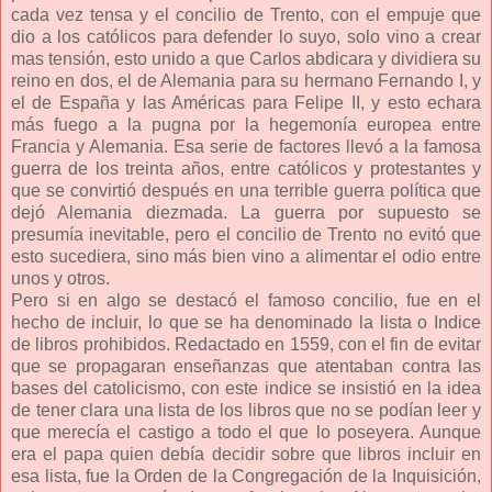
cada vez tensa y el concilio de Trento, con el empuje que
dio a los católicos para defender lo suyo, solo vino a crear
mas tensión, esto unido a que Carlos abdicara y dividiera su
reino en dos, el de Alemania para su hermano Fernando I, y
el de España y las Américas para Felipe II, y esto echara
más fuego a la pugna por la hegemonía europea entre
Francia y Alemania. Esa serie de factores llevó a la famosa
guerra de los treinta años, entre católicos y protestantes y
que se convirtió después en una terrible guerra política que
dejó Alemania diezmada. La guerra por supuesto se
presumía inevitable, pero el concilio de Trento no evitó que
esto sucediera, sino más bien vino a alimentar el odio entre
unos y otros.
Pero si en algo se destacó el famoso concilio, fue en el
hecho de incluir, lo que se ha denominado la lista o Indice
de libros prohibidos. Redactado en 1559, con el fin de evitar
que se propagaran enseñanzas que atentaban contra las
bases del catolicismo, con este indice se insistió en la idea
de tener clara una lista de los libros que no se podían leer y
que merecía el castigo a todo el que lo poseyera. Aunque
era el papa quien debía decidir sobre que libros incluir en
esa lista, fue la Orden de la Congregación de la Inquisición,