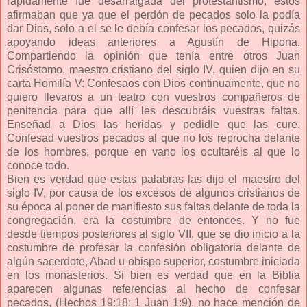
rápidamente fue desarraigada del protestantismo, estos
afirmaban que ya que el perdón de pecados solo la podía
dar Dios, solo a el se le debía confesar los pecados, quizás
apoyando ideas anteriores a Agustín de Hipona.
Compartiendo la opinión que tenía entre otros Juan
Crisóstomo, maestro cristiano del siglo IV, quien dijo en su
carta Homilía V: Confesaos con Dios continuamente, que no
quiero llevaros a un teatro con vuestros compañeros de
penitencia para que allí les descubráis vuestras faltas.
Enseñad a Dios las heridas y pedidle que las cure.
Confesad vuestros pecados al que no los reprocha delante
de los hombres, porque en vano los ocultaréis al que lo
conoce todo.
Bien es verdad que estas palabras las dijo el maestro del
siglo IV, por causa de los excesos de algunos cristianos de
su época al poner de manifiesto sus faltas delante de toda la
congregación, era la costumbre de entonces. Y no fue
desde tiempos posteriores al siglo VII, que se dio inicio a la
costumbre de profesar la confesión obligatoria delante de
algún sacerdote, Abad u obispo superior, costumbre iniciada
en los monasterios. Si bien es verdad que en la Biblia
aparecen algunas referencias al hecho de confesar
pecados, (Hechos 19:18; 1 Juan 1:9), no hace mención de