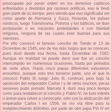
preocupado por poner orden en los dominios católicos
enfrentados y divididos por razones políticas, eso le llevó
gran parte de su tiempo, pero viendo que eso significaba ver
como aparte de Alemania y Suiza, Holanda, los países
nórdicos, luego Transilvania, Polonia y los bálticos, se iban
postulando o en naciones protestantes o con libertad
religiosa, ninguna de las cuales eran buenas para sus
intereses.
Por ello convocó el famoso concilio de Trento el 13 de
Diciembre de 1545, uno de los más largos que se conocen,
pues duró desde esa fecha, hasta Diciembre de 1563.
Aunque en realidad se puede decir que fue un concilio
interrumpido en numerosas ocasiones, hasta por periodos
de siete años. Hasta cinco papas diferentes estuvieron
envueltos, aunque solo tres tomaron parte, uno el que lo
convocó Pablo III, luego Julio III, continuó, pero bajo la
oposición del emperador Carlos I y de otros muchos, pocas
sesiones pudo presidir. Marcelo II, duró muy poco tiempo
como para restablecer el concilio y Pablo IV, no tuvo interés
o ánimo para volver a convocarlo, solo con la abdicación del
emperador Carlos I en 1556, se vio vía libre para la
restablecimiento definitivo, por parte de otro papa Pío IV en