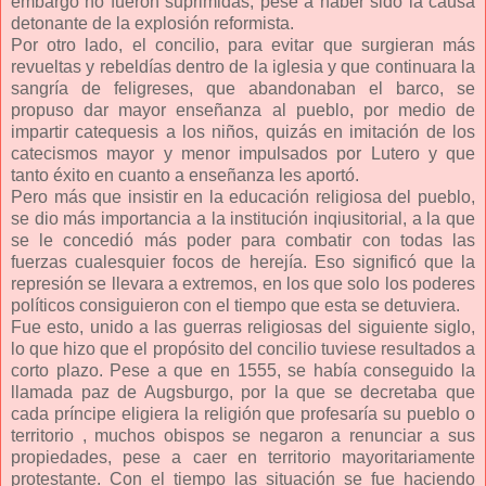
embargo no fueron suprimidas, pese a haber sido la causa
detonante de la explosión reformista.
Por otro lado, el concilio, para evitar que surgieran más
revueltas y rebeldías dentro de la iglesia y que continuara la
sangría de feligreses, que abandonaban el barco, se
propuso dar mayor enseñanza al pueblo, por medio de
impartir catequesis a los niños, quizás en imitación de los
catecismos mayor y menor impulsados por Lutero y que
tanto éxito en cuanto a enseñanza les aportó.
Pero más que insistir en la educación religiosa del pueblo,
se dio más importancia a la institución inqiusitorial, a la que
se le concedió más poder para combatir con todas las
fuerzas cualesquier focos de herejía. Eso significó que la
represión se llevara a extremos, en los que solo los poderes
políticos consiguieron con el tiempo que esta se detuviera.
Fue esto, unido a las guerras religiosas del siguiente siglo,
lo que hizo que el propósito del concilio tuviese resultados a
corto plazo. Pese a que en 1555, se había conseguido la
llamada paz de Augsburgo, por la que se decretaba que
cada príncipe eligiera la religión que profesaría su pueblo o
territorio , muchos obispos se negaron a renunciar a sus
propiedades, pese a caer en territorio mayoritariamente
protestante. Con el tiempo las situación se fue haciendo