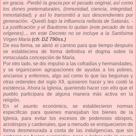
en gracia. -Perdió la gracia por el pecado original, así como
los dones preternaturales, (inmunidad, ciencia, integridad,
inmortalidad), y así lo transmitió a sus descendientes por
generación. -Quedó bajo la influencia nefasta de Satanás. -
La justificación y el Bautismo lo quitan (este pecado de los
orígenes).... en este Decreto no se incluye a la Santísima
Virgen María
(cfr. DZ 790ss.)
De esa forma, se abrió el camino para que tiempo después
se estableciera de forma definitiva el dogma sobre la
inmaculada concepción de María.
Por otro lado, se dio impulso a las cofradías y hermandades,
y se organizaron agrupaciones de ayudas a los pobres,
ancianos y enfermos, algo así como lo que las beguinas y
otras ordendes del siglo XII, quisieron hacer y les costó la
existencia. Ahora la Iglesia, queriendo hacer con ello que el
pueblo participara de alguna manera más activa en la
religión.
En el asunto económico, se establecieron normas
especificas para quienes manejaban los bienes de la
Iglesia, para evitar los excesos de poderosos obispos,
arzobispos y cardenales, que a menudo se enriquecieron de
forma desmesurada a costa de las indulgencias, que sin