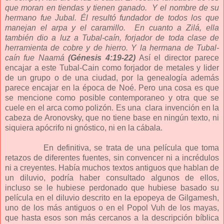
que moran en tiendas y tienen ganado. Y el nombre de su
hermano fue Jubal. Él resultó fundador de todos los que
manejan el arpa y el caramillo. En cuanto a Zilá, ella
también dio a luz a Tubal-caín, forjador de toda clase de
herramienta de cobre y de hierro. Y la hermana de Tubal-
caín fue Naamá
(Génesis 4:19-22)
Así el director parece
encajar a este Tubal-Cain como forjador de metales y lider
de un grupo o de una ciudad, por la genealogía además
parece encajar en la época de Noé. Pero una cosa es que
se mencione como posible contemporaneo y otra que se
cuele en el arca como polizón. Es una clara invención en la
cabeza de Aronovsky, que no tiene base en ningún texto, ni
siquiera apócrifo ni gnóstico, ni en la cábala.
En definitiva, se trata de una película que toma
retazos de diferentes fuentes, sin convencer ni a incrédulos
ni a creyentes. Había muchos textos antiguos que hablan de
un diluvio, podría haber consultado algunos de ellos,
incluso se le hubiese perdonado que hubiese basado su
película en el diluvio descrito en la epopeya de Gilgamesh,
uno de los más antiguos o en el Popol Vuh de los mayas,
que hasta esos son más cercanos a la descripción bíblica