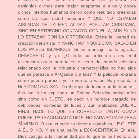
designios divinos para mejor adaptarse a ellos y otrora
dichos intentos humanos dieron como resultado creencias
como las que usted enumera Y QUE NO ESTABAN
AISLADAS DE LA MENTALIDAD POPULAR CRISTIANA,
SINO EN ESTRECHO CONTACTO CON ELLA, AÚN SI NO
LO ESTABAN CON LA ORTODOXIA. Existe la libertad de
creación del artista, Y YA NO HAY INQUISICIÓN, SALVO EN
LOS PAÍSES ISLÁMICOS. Si un mensaje no le agrada,
DESÉCHELO, y ya. ¿O todo su artículo es una mal
disimulada queja porque en el seno del mundo cristiano
relacionado con la industria cinematográfica no hay algo
que se parezca a Al-Qaeda ó a Isis? Y la película, extraña
como pueda parecer, yo le veo este valor: No presenta a
Noé COMO UN SANTO (el propio Judaísmo no lo toma así,
éso me lo ha explicado un Rabino Sefardita amigo mío)
sino como un JUSTO, es decir, un hombre cargado de
debilidades, cortedad de luces y aún maldades QUE AL
FINAL HACE LO QUE ES CORRECTO TANTO COMO
PUEDE, PARA AGRADAR A DIOS, NO PARA AGRADARSE A
SÍ MISMO. O sea, cumple su deber a rajatablas, LE GUSTE
A ÉL O NO. Y es una película ECO-CÉNTRICA: En ella,
Dios castiga a la Humanidad por lo que le ha hecho a la