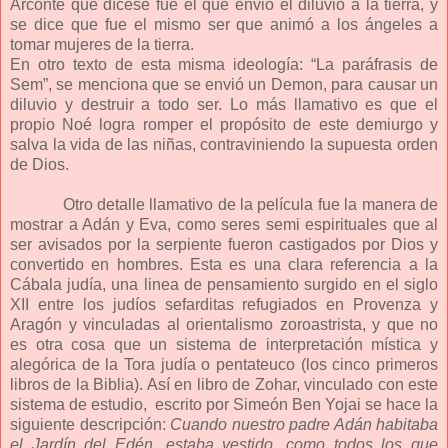
Arconte que dícese fue el que envió el diluvio a la tierra, y
se dice que fue el mismo ser que animó
a los ángeles a
tomar mujeres de la tierra.
En otro texto de esta misma ideología: “La paráfrasis de
Sem”, se menciona que se envió un Demon, para causar un
diluvio y destruir a todo ser. Lo más llamativo es que el
propio Noé logra romper el propósito de este demiurgo y
salva la vida de las niñas, contraviniendo la supuesta orden
de Dios.
Otro detalle llamativo de la película fue la manera de
mostrar a Adán y Eva, como seres semi espirituales que al
ser avisados por la serpiente fueron castigados por Dios y
convertido en hombres. Esta es una clara referencia a la
Cábala judía, una linea de pensamiento surgido en el siglo
XII entre los judíos sefarditas refugiados en Provenza y
Aragón y vinculadas al orientalismo zoroastrista, y que no
es otra cosa que un sistema de interpretación mística y
alegórica de la Tora judía o pentateuco (los cinco primeros
libros de la Biblia). Así en libro de Zohar, vinculado con este
sistema de estudio, escrito por Simeón Ben Yojai se hace la
siguiente descripción:
Cuando nuestro padre Adán habitaba
el Jardín del Edén, estaba vestido, como todos los que