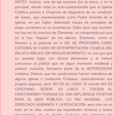
ANTES. Incluso, una de las razones (no la única, y no la
principal, siendo ésta su auto-castración)de que la Iglesia
Católica privara a Orígenes de Alejandría de su condición
de Santo, aún manteniéndolo como Padre Oriental de la
Iglesia, es por haber detectado trazas de principios de
estas corrientes en su enseñanza. Debo decir que también
los hay en los escritos de Clemente, no comprendo por qué
no lo han "bajado" de los altares. Entonces, como el
Director y la película en sí NO SE PROPONEN COMO
CÁTEDRA NI COMO RE-INTERPRETACIÓN FÍLMICA DEL
RELATO BÍBLICO EN NINGUN MOMENTO, no veo por qué
no puedan jugar con dichos elementos y al menos
comunicar al público que en algun momento medieval y
anterior inclusive, formaron parte de la HETERODOXIA
cristiana. Distinto que los productores fueran miembros de
alguna iglesia o institución Cristiana, distorsionando sus
propios dogmas, pero NO ES EL CASO. El mundo NO ES
CRISTIANO, SEÑOR, ES LAICO Y TOLERA AL
CRISTIANISMO PORQUE ES UNA INFLUENCIA POSITIVA
PARA EL BIEN PÚBLICO, LA PAZ MUNDIAL, LOS
DERECHOS HUMANOS Y LA EDUCACIÓN, pero éso no es
todo en la vida, existen las inquietudes místicas y acaso
desvariantes de la mente humana por penetrar los