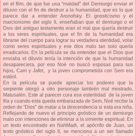
en el film, de que fue una “maldad” del Demiurgo enviar el
diluvio con el fin de destruir a la humanidad, que es lo que
parece dar a entender Aronofsky. El gnosticismo y el
marcionismo del siglo II, enseñaban que el demiurgo o el
Dios del antiguo testamento eran el mal que quería destruir
a los seres espirituales, que el fin de la humanidad era
librarse del cuerpo para lograr su verdadera identidad, volar
como seres espirituales y ese dios malo tan solo quería
erradicarlos. En la película se da entender que el Dios que
enviaba el diluvio tenía la intención de que la humanidad
desapareciera, por eso Noé no buscó esposas para sus
hijos, Cam y Jafet, y la joven comprometida con Sem era
estéril.
En la película
se puede apreciar los poderes que la
serpiente otorgó a otro personaje también mal mostrado,
Matusalén. Este al parecer cura esa esterilidad
de la joven
Illa y cuando esta queda embarazada de Sem, Noé recibe la
orden de “Dios” de matar a la descendencia si esta era niña.
Reflejando de nuevo el principio gnóstico de un demiurgo
malo con intenciones de eliminar a la simiente espiritual. En
un texto encontrado en NahMadi, el apócrifo de Juan, un
texto gnóstico del siglo II, se menciona a un ser llamado