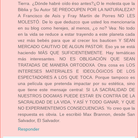
Tierra. ¿Dónde habré oído éso antes?¿O le molesta que la
Biblia y Su Autor SE PREOCUPEN POR LA NATURALEZA?
A Francisco de Asís y Fray Martín de Porres NO LES
MOLESTÓ. De lo que deduzco que usted los mencionaría
en su blog como herejes, al menos, ¿o no? Vea: No todo
en la vida se reduce a estar trayendo a este planeta cada
vez más bebés para que al crecer los bauticen Y SEAN
MERCADO CAUTIVO DE ALGUN PASTOR. Eso ya se está
haciendo MÁS QUE SUFICIENTEMENTE. Hay temáticas
más interesantes. NO ES OBLIGACIÓN QUE SEAN
TRATADAS DE MANERA ORTODOXA. Otra cosa es LOS
INTERESES MATERIALES E IDEOLÓGICOS DE LOS
ESPECTADORES A LOS QUE TOCA. Porque tampoco es
una película que pretenda impactar por su estética, sino
que tiene este mensaje central: SI LA SACRALIDAD DE
NUESTROS DOGMAS PUEDE ESTAR EN CONTRA DE LA
SACRALIDAD DE LA VIDA, Y ASÍ Y TODO GANAR, Y QUE
NO EXPERIMENTEMOS CONSECUENCIAS. Yo creo que la
respuesta es obvia. Le escribió Max Brannon, desde San
Salvador, El Salvador.
Responder