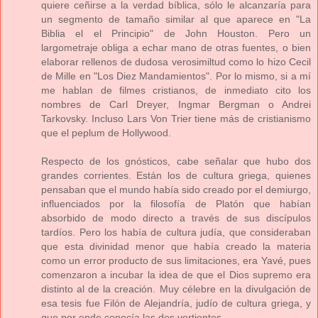
quiere ceñirse a la verdad bíblica, sólo le alcanzaría para
un segmento de tamaño similar al que aparece en "La
Biblia el el Principio" de John Houston. Pero un
largometraje obliga a echar mano de otras fuentes, o bien
elaborar rellenos de dudosa verosimiltud como lo hizo Cecil
de Mille en "Los Diez Mandamientos". Por lo mismo, si a mí
me hablan de filmes cristianos, de inmediato cito los
nombres de Carl Dreyer, Ingmar Bergman o Andrei
Tarkovsky. Incluso Lars Von Trier tiene más de cristianismo
que el peplum de Hollywood.
Respecto de los gnósticos, cabe señalar que hubo dos
grandes corrientes. Están los de cultura griega, quienes
pensaban que el mundo había sido creado por el demiurgo,
influenciados por la filosofía de Platón que habían
absorbido de modo directo a través de sus discípulos
tardíos. Pero los había de cultura judía, que consideraban
que esta divinidad menor que había creado la materia
como un error producto de sus limitaciones, era Yavé, pues
comenzaron a incubar la idea de que el Dios supremo era
distinto al de la creación. Muy célebre en la divulgación de
esa tesis fue Filón de Alejandría, judío de cultura griega, y
que por ende conocía las dos vertientes