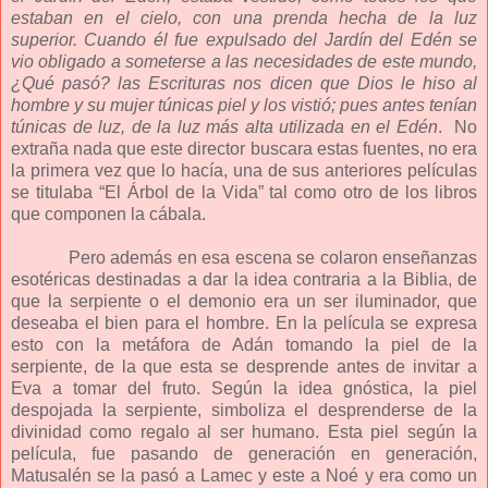
estaban en el cielo, con una prenda hecha de la luz
superior. Cuando él fue expulsado del Jardín del Edén se
vio obligado a someterse a las necesidades de este mundo,
¿Qué pasó? las Escrituras nos dicen que Dios le hiso al
hombre y su mujer túnicas piel y los vistió; pues antes tenían
túnicas de luz, de la luz más alta utilizada en el Edén
.
No
extraña nada que este director buscara estas fuentes, no era
la primera vez que lo hacía, una de sus anteriores películas
se titulaba “El Árbol de la Vida” tal como otro de los libros
que componen la cábala.
Pero además en esa escena se colaron enseñanzas
esotéricas destinadas a dar la idea contraria a la Biblia, de
que la serpiente o el demonio era un ser iluminador, que
deseaba el bien para el hombre. En la película se expresa
esto con la metáfora de Adán tomando la piel de la
serpiente, de la que esta se desprende antes de invitar a
Eva a tomar del fruto. Según la idea gnóstica, la piel
despojada la serpiente, simboliza el desprenderse de la
divinidad como regalo al ser humano. Esta piel según la
película, fue pasando de generación en generación,
Matusalén se la pasó a Lamec y este a Noé y era como un